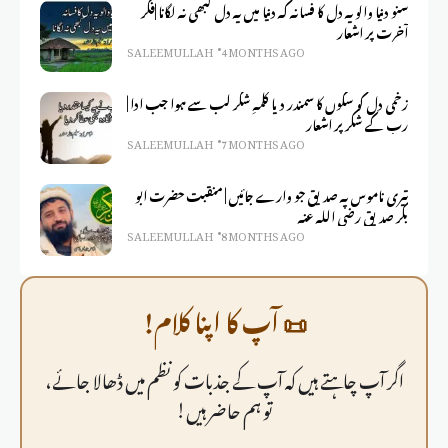
سنو دنیا والو یہ دل کا فسانہ کہ دنیا میں یہ دل کبھی نہ لگانا |فکر
آخرت پر اشعار
SALEEM ULLAH
4 MONTHS AGO
زخمی دل کو سکوں کا سمندر دیا کلمہِ شکر لب سے ہوا جب ادا |
رب کے شکر پر اشعار
SALEEM ULLAH
7 MONTHS AGO
تیری ناموس پہ صدیق جو وارے جائیں | منقبت حضرت ابو
بکر صدیق رضی اللہ عنہ
SALEEM ULLAH
8 MONTHS AGO
📜 آپ کا اپنا کلام!
اگر آپ چاہتے ہیں کہ آپ کے جذبات کو نظم میں ڈھالا جائے،
تو ہم حاضر ہیں!