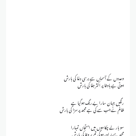
وعدوں کے آسماں سے برسی دغا کی بارش
ہوتی ہے باوفا پر اکثر جفا کی بارش
رنگیں جہان سارا بے رنگ ہوگیا ہے
ظالم نے جب سے کی ہے مجھ پر سزا کی بارش
سو بار لے چکا ہوں میں امتحاں تمہارا
مجھ سے نہ اور ہوگی تم پر وفا کی بارش