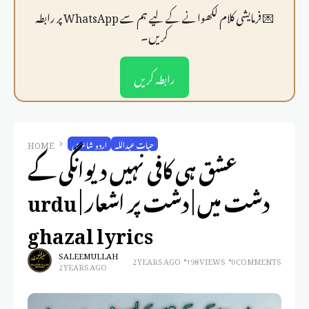
💌 فرمايشی کلام لکھوانے کے لیے ہم سے WhatsApp پر رابطہ
کریں۔
رابطہ کریں
حیات عبداللہ
اردو شاعری
HOME
عشق ہی کافی نہیں دیوانگی کے
دشت میں | دشت پر اشعار | urdu
ghazal lyrics
SALEEM ULLAH
2 YEARS AGO
198 VIEWS
0 COMMENTS
2 YEARS AGO