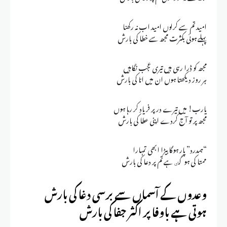
امید تم سے کرلوں امید اب نہ رکھنا
پہلے ہوئی بکثرت مجھ سے خطا کی بارش
مجھ کو ڈرا رہی ہیں تیری عجب نگاہیں
ہر روز دیکھتا ہوں ان میں انا کی بارش
یارب! میں تیرے در پر فریاد کر رہا ہوں
مجھ پر تو آج کردے اپنی عطا کی بارش
“ہمدرد” پار ہوگا بیڑا ابھی تمہارا
ممتا کی ہوگٸ ہے تم پر دعا کی بارش
وعدوں کے آسماں سے برسی دغا کی بارش
ہوتی ہے باوفا پر اکثر جفا کی بارش