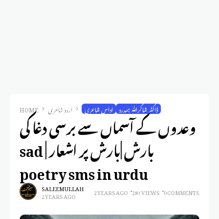
ڈاکٹر شاکراللّٰہ ہمدرد
اداس شاعری
اردو شاعری
HOME
وعدوں کے آسماں سے برسی دغا کی
بارش |بارش پر اشعار | sad
poetry sms in urdu
SALEEM ULLAH
2 YEARS AGO
281 VIEWS
0 COMMENTS
2 YEARS AGO