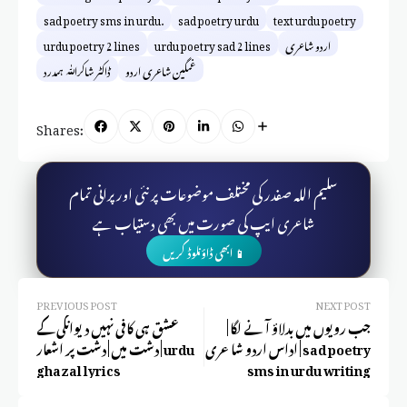
sad poetry sms in urdu.
sad poetry urdu
text urdu poetry
اردو شاعری
urdu poetry sad 2 lines
urdu poetry 2 lines
غمگین شاعری اردو
ڈاکٹر شاکراللّٰہ ہمدرد
Shares:
سلیم اللہ صفدر کی مختلف موضوعات پر نئی اور پرانی تمام
شاعری ایپ کی صورت میں بھی دستیاب ہے
📱 ابھی ڈاؤنلوڈ کریں
PREVIOUS POST
NEXT POST
جب رویوں میں بدلاؤ آ نے لگا |
عشق ہی کافی نہیں دیوانگی کے
اداس اردو شاعری | sad poetry
دشت میں | دشت پر اشعار | urdu
ghazal lyrics
sms in urdu writing