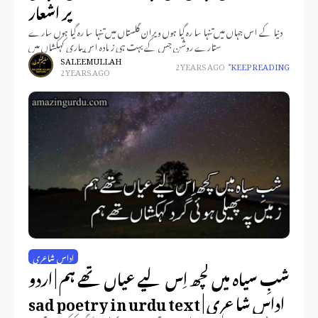
پر اشعار
دنیا کے اس جہاں میں تنہا سا رہ گیا ہوں ویران گلستاں میں تنہا سا رہ گیا ہوں سارے
ستارے روشن جس کے بہت ہی زیادہ اس پیاری کہکشاں میں
SALEEM ULLAH
2 YEARS AGO
KEEP READING
2 YEARS AGO
اداس شاعری
شبِ سیاہ میں کچھ اِس لیے عیاں تھے ہم | اردو
اداس شاعری | sad poetry in urdu text