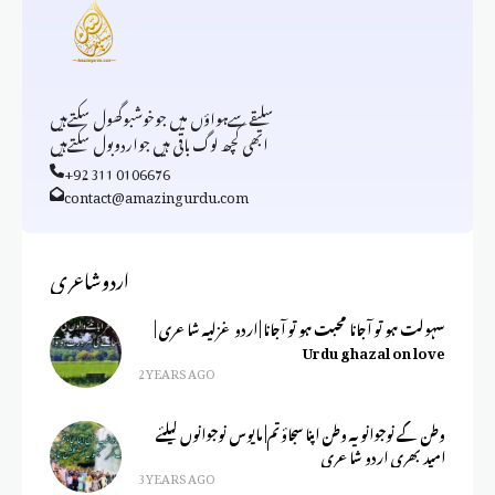
سلیقےسےہواؤں میں جوخوشبوگھول سکتےہیں
ابھی کچھ لوگ باقی ہیں جواردوبول سکتےہیں
+92 311 0106676
contact@amazingurdu.com
اردوشاعری
سہولت ہو تو آجانا محبت ہو تو آجانا | اردو غزلیہ شاعری |
Urdu ghazal on love
2 YEARS AGO
وطن کے نوجوانو یہ وطن اپنا سجاؤ تم| مایوس نوجوانوں کیلئے
امید بھری اردو شاعری
3 YEARS AGO