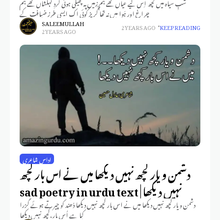
شبِ سیاہ میں کچھ اِس لیے عیاں تھے ہم زمیں پہ پھیلی ہوئی گَردِ کہکشاں تھے ہم
چراغ اور ہَوا میں نہ تھا گُریز کوئی اک ایسی طرزِ ضیافت کے
SALEEM ULLAH
2 YEARS AGO
KEEP READING
2 YEARS AGO
اداس شاعری
دشمن و یار کچھ نہیں دیکھا میں نے اس بار کچھ
نہیں دیکھا | sad poetry in urdu text
دشمن و یار کچھ نہیں دیکھا میں نے اس بار کچھ نہیں دیکھا دُھند کو چیرتے ہوئے گزرا
کیا ہے اُس پار،کچھ نہیں دیکھا