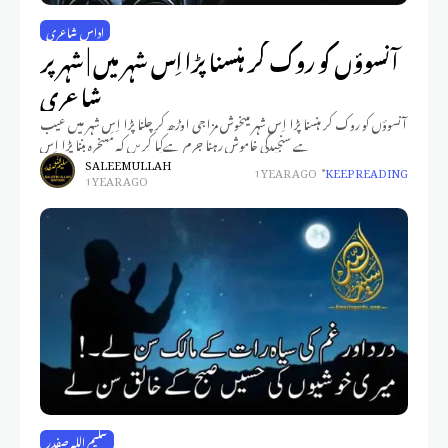
اداس شاعری
آنسوؤں کو روک کر ہنسنا پڑا اِس شہر میں | شہر پر
شاعری
آنسوؤں کو روک کر ہنسنا پڑا اِس شہر میںخوش مزاجی اوڑھ کر چلنا پڑا اِس شہر میں عیب
ہے سنجیدگی خاموش رہنا جرم ہےکیا کریں کہ مَسخرہ بننا پڑا اِس
SALEEM ULLAH
1 YEAR AGO
KEEP READING
1 YEAR AGO
سلیم اللہ صفدر