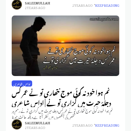
SALEEM ULLAH
2 YEARS AGO
KEEP READING
2 YEARS AGO
اداس شاعری
نم ہوا خود نہ کوئی موج نتھاری تو نے عمر کس
دجلۂ حیرت میں گزاری تو نے | اداس شاعری
نم ہوا خود نہ کوئی موج نتھاری تو نے عمر کس دجلۂ حیرت میں گزاری تو نے رحم ہر
شخص کی آنکھوں میں نظر آتا ہے دیکھ حالت جو بنا
SALEEM ULLAH
2 YEARS AGO
KEEP READING
2 YEARS AGO