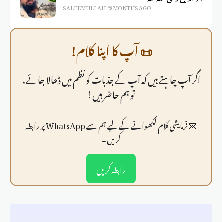
SALEEM ULLAH
8 MONTHS AGO
📜 آپ کا اپنا کلام!
اگر آپ چاہتے ہیں کہ آپ کے جذبات کو نظم میں ڈھالا جائے،
تو ہم حاضر ہیں!
💌 فرمايشی کلام لکھوانے کے لیے ہم سے WhatsApp پر رابطہ
کریں۔
رابطہ کریں