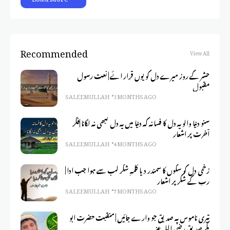
Recommended
View All
حشر کے روز میرے دل کو یوں قرار ائے | نعت رسول
مقبول
SALEEM ULLAH
3 MONTHS AGO
سنو دنیا والو یہ دل کا فسانہ کہ دنیا میں یہ دل کبھی نہ لگانا |فکر
آخرت پر اشعار
SALEEM ULLAH
4 MONTHS AGO
زخمی دل کو سکوں کا سمندر دیا کلمہِ شکر لب سے ہوا جب ادا |
رب کے شکر پر اشعار
SALEEM ULLAH
7 MONTHS AGO
تیری ناموس پہ صدیق جو وارے جائیں | منقبت حضرت ابو
بکر صدیق رضی اللہ عنہ