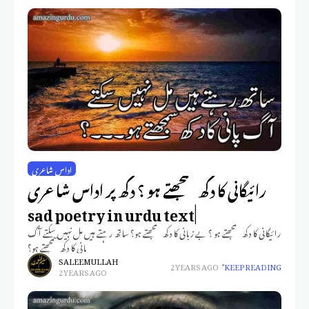
اداس شاعری
رائیگانی کا دکھ سمجھتے ہو ؟ دکھ پر اداس شاعری
|sad poetry in urdu text
رائیگانی کا دکھ سمجھتے ہو ؟ بے زبانی کا دکھ سمجھتے ہو؟ ساتھ رہتے ہیں مل نہیں سکتے آگ
پانی کا دکھ سمجھتے ہو؟
SALEEM ULLAH
2 YEARS AGO
KEEP READING
2 YEARS AGO