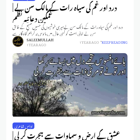
درد اور غم کی سیاہ رات کے مالک سن لے |
غمگین دعائیہ نظم
درد اور غم کی سیاہ رات کے مالک سن لےمیری خوشیوں کی حسیں صبح کے خالق
سن لے اپنی امت کو کسی حال میں مایوس نہ کرہم گناہ گار سے
SALEEM ULLAH
1 YEAR AGO
KEEP READING
1 YEAR AGO
اداس شاعری
عشق کے ارض و سماوات سے ہجرت کر لی |