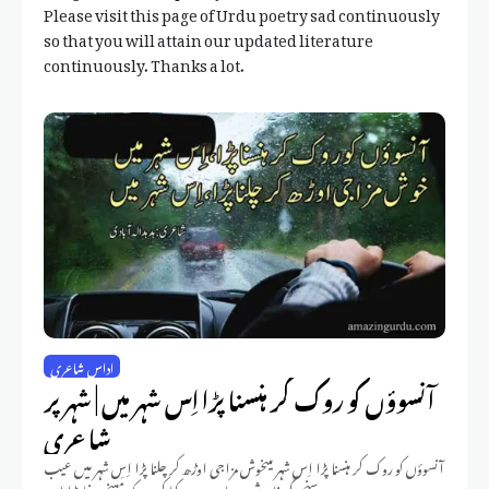
Please visit this page of Urdu poetry sad continuously
so that you will attain our updated literature
continuously. Thanks a lot.
اداس شاعری
آنسوؤں کو روک کر ہنسنا پڑا اِس شہر میں | شہر پر
شاعری
آنسوؤں کو روک کر ہنسنا پڑا اِس شہر میںخوش مزاجی اوڑھ کر چلنا پڑا اِس شہر میں عیب
ہے سنجیدگی خاموش رہنا جرم ہےکیا کریں کہ مَسخرہ بننا پڑا اِس