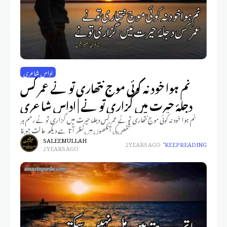
اداس شاعری
نم ہوا خود نہ کوئی موج نتھاری تو نے عمر کس
دجلۂ حیرت میں گزاری تو نے | اداس شاعری
نم ہوا خود نہ کوئی موج نتھاری تو نے عمر کس دجلۂ حیرت میں گزاری تو نے رحم ہر
شخص کی آنکھوں میں نظر آتا ہے دیکھ حالت جو بنا
SALEEM ULLAH
2 YEARS AGO
KEEP READING
2 YEARS AGO