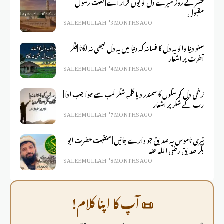
حشر کے روز میرے دل کو یوں قرار ائے | نعت رسول
مقبول
SALEEM ULLAH
3 MONTHS AGO
سنو دنیا والو یہ دل کا فسانہ کہ دنیا میں یہ دل کبھی نہ لگانا |فکر
آخرت پر اشعار
SALEEM ULLAH
4 MONTHS AGO
زخمی دل کو سکوں کا سمندر دیا کلمہِ شکر لب سے ہوا جب ادا |
رب کے شکر پر اشعار
SALEEM ULLAH
7 MONTHS AGO
تیری ناموس پہ صدیق جو وارے جائیں | منقبت حضرت ابو
بکر صدیق رضی اللہ عنہ
SALEEM ULLAH
8 MONTHS AGO
📜 آپ کا اپنا کلام!