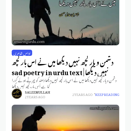
اداس شاعری
دشمن و یار کچھ نہیں دیکھا میں نے اس بار کچھ
نہیں دیکھا | sad poetry in urdu text
دشمن و یار کچھ نہیں دیکھا میں نے اس بار کچھ نہیں دیکھا دُھند کو چیرتے ہوئے گزرا
کیا ہے اُس پار،کچھ نہیں دیکھا
SALEEM ULLAH
2 YEARS AGO
KEEP READING
2 YEARS AGO