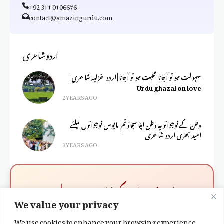
+92 311 0106676
contact@amazingurdu.com
اردوشاعری
سہولت ہو تو آجانا محبت ہو تو آجانا | اردو غزلیہ شاعری |
Urdu ghazal on love
2 YEARS AGO
وطن کے نوجوانو یہ وطن اپنا سجاؤ تم| مایوس نوجوانوں کیلئے
امید بھری اردو شاعری
3 YEARS AGO
✨ اپنے جذبات کو شاعری میں بدلیں ✨
We value your privacy
اگر آپ چاہتے ہیں کہ آپ کے احساسات کو نظم کا روپ دیا
We use cookies to enhance your browsing experience,
جائے تو ہم حاضر ہیں۔