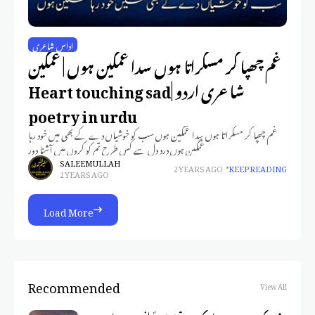
اداس شاعری
غم چھپا کر مسکراتا ہوں سدا غمگین ہوں | غمگین
شاعری اردو |Heart touching sad
poetry in urdu
غم چھپا کر مسکراتا ہوں سدا غمگین ہوں سب کو خوشیاں دے کے بھی میں خود رہا
غمگین ہوں دردِ دل سے کس طرح تم کو کروں میں آشنا دور
SALEEM ULLAH
2 YEARS AGO
KEEP READING
2 YEARS AGO
Load More
Recommended
View All