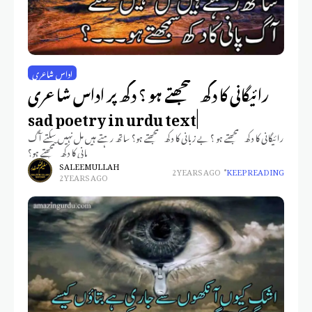
اداس شاعری
رائیگانی کا دکھ سمجھتے ہو ؟ دکھ پر اداس شاعری
|sad poetry in urdu text
رائیگانی کا دکھ سمجھتے ہو ؟ بے زبانی کا دکھ سمجھتے ہو؟ ساتھ رہتے ہیں مل نہیں سکتے آگ
پانی کا دکھ سمجھتے ہو؟
SALEEM ULLAH
2 YEARS AGO
KEEP READING
2 YEARS AGO