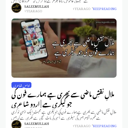
SALEEM ULLAH
1 YEAR AGO
KEEP READING
1 YEAR AGO
اداس شاعری
ملالِ نقشِ ماضی سے بھری ہے ہمارے فون کی
جو گیلری ہے | اردو شاعری
ملالِ نقشِ ماضی سے بھری ہےہمارے فون کی جو گیلری ہے محبت ایک ایسی نوکری
ہےغم و آلام جس کی سیلری ہے اُسی کی بات سچی ہے کھری ہےکہ جس
SALEEM ULLAH
1 YEAR AGO
KEEP READING
1 YEAR AGO