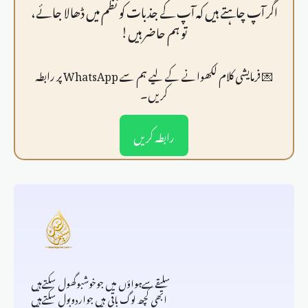
اگر آپ چاہتے ہیں کہ آپ کے جذبات کو نظم میں ڈھالا جائے،
تو ہم حاضر ہیں!
💌 فرمايشی کلام لکھوانے کے لیے ہم سے WhatsApp پر رابطہ
کریں۔
رابطہ کریں
سلیقےسےہواؤں میں جوخوشبوگھول سکتےہیں
ابھی کچھ لوگ باقی ہیں جواردوبول سکتےہیں