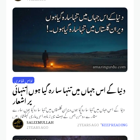
اداس شاعری
دنیا کے اس جہاں میں تنہا سا رہ گیا ہوں | تنہائی
پر اشعار
دنیا کے اس جہاں میں تنہا سا رہ گیا ہوں ویران گلستاں میں تنہا سا رہ گیا ہوں سارے
ستارے روشن جس کے بہت ہی زیادہ اس پیاری کہکشاں میں
SALEEM ULLAH
2 YEARS AGO
KEEP READING
2 YEARS AGO