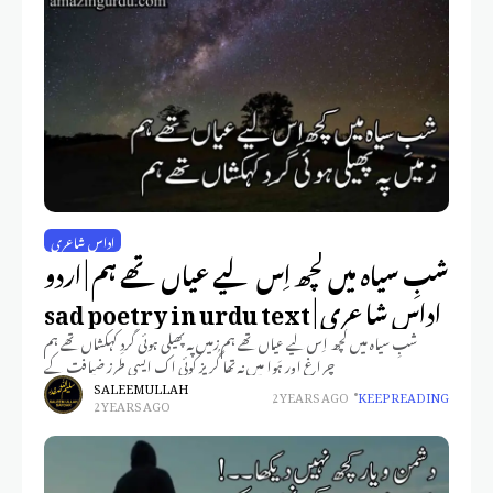
اداس شاعری
شبِ سیاہ میں کچھ اِس لیے عیاں تھے ہم | اردو
اداس شاعری | sad poetry in urdu text
شبِ سیاہ میں کچھ اِس لیے عیاں تھے ہم زمیں پہ پھیلی ہوئی گَردِ کہکشاں تھے ہم
چراغ اور ہَوا میں نہ تھا گُریز کوئی اک ایسی طرزِ ضیافت کے
SALEEM ULLAH
2 YEARS AGO
KEEP READING
2 YEARS AGO