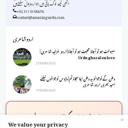
ابھی کچھ لوگ باقی ہیں جواردوبول سکتےہیں
+92 311 0106676
contact@amazingurdu.com
اردوشاعری
سہولت ہو تو آجانا محبت ہو تو آجانا | اردو غزلیہ شاعری |
Urdu ghazal on love
2 YEARS AGO
وطن کے نوجوانو یہ وطن اپنا سجاؤ تم| مایوس نوجوانوں کیلئے
امید بھری اردو شاعری
3 YEARS AGO
✨ اپنے جذبات کو شاعری میں بدلیں ✨
We value your privacy
اگر آپ چاہتے ہیں کہ آپ کے احساسات کو نظم کا روپ دیا