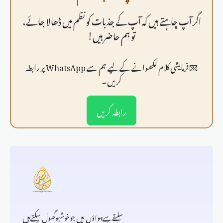
اگر آپ چاہتے ہیں کہ آپ کے جذبات کو نظم میں ڈھالا جائے،
تو ہم حاضر ہیں!
💌 فرمايشی کلام لکھوانے کے لیے ہم سے WhatsApp پر رابطہ
کریں۔
رابطہ کریں
سلیقےسےہواؤں میں جوخوشبوگھول سکتےہیں