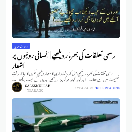
اردو شاعری
رسمی تعلقات کی بھرمار دیکھیے | انسانی روئیوں پر
اشعار
رسمی تعلقات کی بھرمار دیکھیےیعنی کہ رشتہ داری کا معیار دیکھیے کتنوں کا ساتھ وقتِ
مُصیبت میں ہے جناب!اور کون کون ہو گیا بیزار دیکھیے اوروں کے عیب دیکھنا اب
SALEEM ULLAH
1 YEAR AGO
KEEP READING
1 YEAR AGO