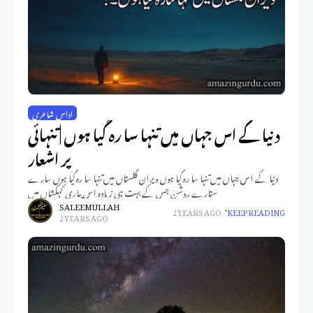
اداس شاعری
دنیا کے اس جہاں میں تنہا سا رہ گیا ہوں | تنہائی
پر اشعار
دنیا کے اس جہاں میں تنہا سا رہ گیا ہوں ویران گلستاں میں تنہا سا رہ گیا ہوں سارے
ستارے روشن جس کے بہت ہی زیادہ اس پیاری کہکشاں میں
SALEEM ULLAH
2 YEARS AGO
KEEP READING
2 YEARS AGO