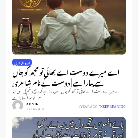
اردو شاعری
اے میرے دوست اے بھائی تو مجھ کو جاں
سے پیارا ہے | دوست کے نام شاعری
اے میرے دوست اے بھائی تو مجھ کو جاں سے پیارا ہے کہ رنج و غم کی اس دنیا
میں تو میرا سہارا ہے
ADMIN
1 YEAR AGO
KEEP READING
1 YEAR AGO