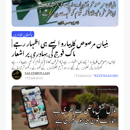
پاکستان شاعری
بنیان مرصوص کا پیارو ایسے ہی اظہار رہے |
پاک فوج کی بہادری پر اشعار
بنیان مرصوص کا پیارو ایسے ہی اظہار رہےاپنا فرض نبھاؤ تاکہ قوم کو تم سے پیار رہے
گھوڑوں کی نعلوں کے نیچے سر دو آج بھگوڑوں کےکھولے رکھو آج دہانے
SALEEM ULLAH
1 YEAR AGO
KEEP READING
1 YEAR AGO