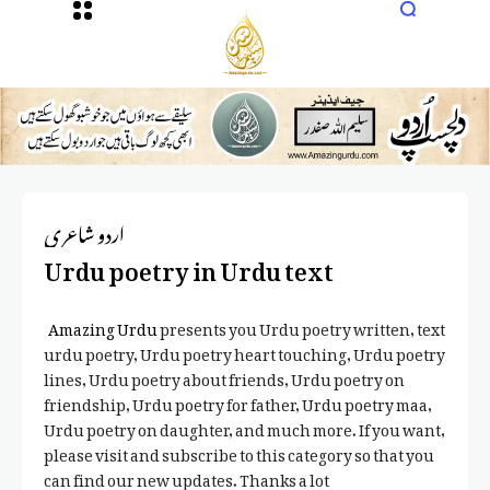
اردو شاعری
Urdu poetry in Urdu text
Amazing Urdu
presents you Urdu poetry written, text
urdu poetry, Urdu poetry heart touching, Urdu poetry
lines, Urdu poetry about friends, Urdu poetry on
friendship, Urdu poetry for father, Urdu poetry maa,
Urdu poetry on daughter, and much more. If you want,
please visit and subscribe to this category so that you
can find our new updates. Thanks a lot