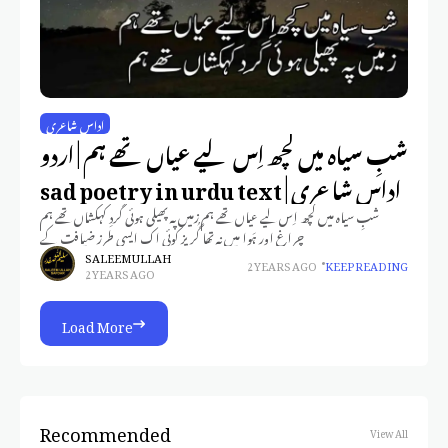
اداس شاعری
شبِ سیاہ میں کچھ اِس لیے عیاں تھے ہم | اردو
اداس شاعری | sad poetry in urdu text
شبِ سیاہ میں کچھ اِس لیے عیاں تھے ہم زمیں پہ پھیلی ہوئی گَردِ کہکشاں تھے ہم
چراغ اور ہَوا میں نہ تھا گُریز کوئی اک ایسی طرزِ ضیافت کے
SALEEM ULLAH
2 YEARS AGO
KEEP READING
2 YEARS AGO
Load More
Recommended
View All