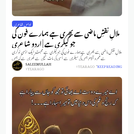
اداس شاعری
ملالِ نقشِ ماضی سے بھری ہے ہمارے فون کی
جو گیلری ہے | اردو شاعری
ملالِ نقشِ ماضی سے بھری ہےہمارے فون کی جو گیلری ہے محبت ایک ایسی نوکری
ہےغم و آلام جس کی سیلری ہے اُسی کی بات سچی ہے کھری ہےکہ جس
SALEEM ULLAH
1 YEAR AGO
KEEP READING
1 YEAR AGO