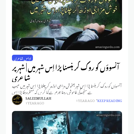
اداس شاعری
آنسوؤں کو روک کر ہنسنا پڑا اِس شہر میں | شہر پر
شاعری
آنسوؤں کو روک کر ہنسنا پڑا اِس شہر میںخوش مزاجی اوڑھ کر چلنا پڑا اِس شہر میں عیب
ہے سنجیدگی خاموش رہنا جرم ہےکیا کریں کہ مَسخرہ بننا پڑا اِس
SALEEM ULLAH
1 YEAR AGO
KEEP READING
1 YEAR AGO