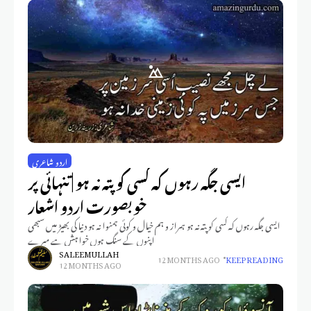
اردو شاعری
ایسی جگہ رہوں کہ کسی کو پتہ نہ ہو | تنہائی پر
خوبصورت اردو اشعار
ایسی جگہ رہوں کہ کسی کو پتہ نہ ہو ہمراز و ہم خیال و کوئی ہمنوا نہ ہو دنیا کی بھیڑ میں سبھی
اپنوں کے سنگ ہوں خواہش ہے میرے
SALEEM ULLAH
12 MONTHS AGO
KEEP READING
12 MONTHS AGO