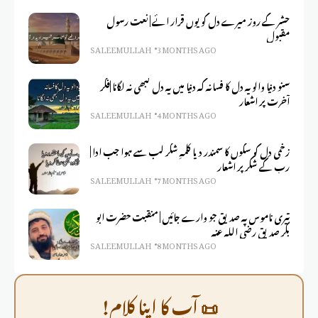
حشر کے روز میرے دل کو یوں قرار ائے | نعت رسول
مقبول
SALEEM ULLAH
3 MONTHS AGO
سنو دنیا والو یہ دل کا فسانہ کہ دنیا میں یہ دل کبھی نہ لگانا |فکر
آخرت پر اشعار
SALEEM ULLAH
4 MONTHS AGO
زخمی دل کو سکوں کا سمندر دیا کلمہِ شکر لب سے ہوا جب ادا |
رب کے شکر پر اشعار
SALEEM ULLAH
7 MONTHS AGO
تیری ناموس پہ صدیق جو وارے جائیں | منقبت حضرت ابو
بکر صدیق رضی اللہ عنہ
SALEEM ULLAH
8 MONTHS AGO
📜 آپ کا اپنا کلام!