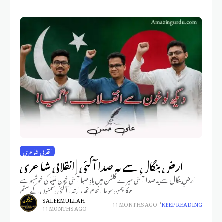
انقلابی شاعری
ارضِ بنگال سے یہ صدا آ گئی | انقلابی شاعری
ارضِ بنگال سے یہ صدا آ گئی میرے گلشن میں بادِ صبا آ گئی خونِ طلبا کی خوشبو سے
مہکا چمن سوچا انجام تھا، ابتدا آ گئی دشمنوں کے ستم
SALEEM ULLAH
11 MONTHS AGO
KEEP READING
11 MONTHS AGO