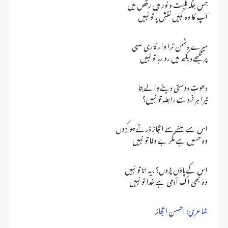
جس جگہ نکہت و نور ہیں رقص میں
آپ کا وہ کہیں نقشِ پا تو نہیں
میرے دشمن ترا وار کاری سہی
پر مجھے دیکھ میں رو رہا تو نہیں
دعوتِ دوستی دینے والے بتا
تیرا ہر فرد سے رابطہ تو نہیں؟
اس سے ملنے سے اعجاز ڈرتے ہو کیوں
وہ حسیں ہے مگر بے وفا تو نہیں
اس کے پاؤں پڑوں؟ ، یہ انا تو نہیں
وہ بھی اک آدمی ہے خدا تو نہیں
شاعری: احسن اعجاز