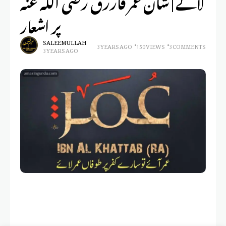
لائے | شان عمر فاررق رضی اللہ عنہ
پر اشعار
SALEEM ULLAH
3 YEARS AGO
150 VIEWS
3 COMMENTS
3 YEARS AGO