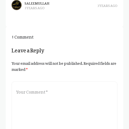
at
SALEEM ULLAH
3 YEARS AGO
3 YEARS AGO
1 Comment
Leave a Reply
Your email address will not be published.
Required fields are
marked
*