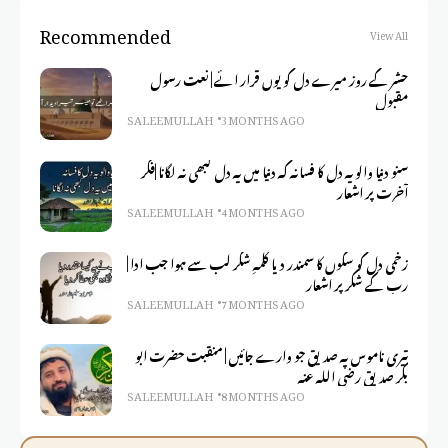
Recommended
View All
حشر کے روز میرے دل کو یوں قرار ائے | نعت رسول
مقبول
SALEEM ULLAH
3 MONTHS AGO
سنو دنیا والو یہ دل کا فسانہ کہ دنیا میں یہ دل کبھی نہ لگانا |فکر
آخرت پر اشعار
SALEEM ULLAH
4 MONTHS AGO
زخمی دل کو سکوں کا سمندر دیا کلمہِ شکر لب سے ہوا جب ادا |
رب کے شکر پر اشعار
SALEEM ULLAH
7 MONTHS AGO
تیری ناموس پہ صدیق جو وارے جائیں | منقبت حضرت ابو
بکر صدیق رضی اللہ عنہ
SALEEM ULLAH
8 MONTHS AGO