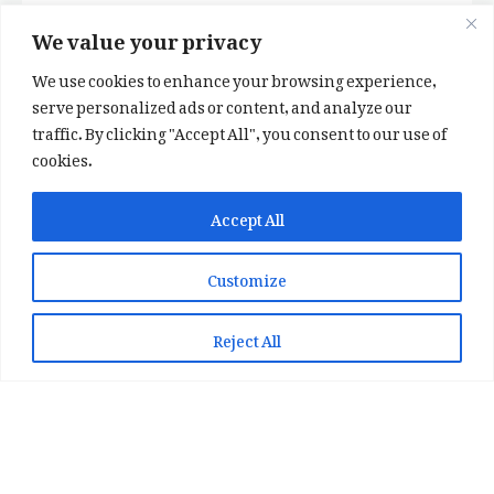
We value your privacy
We use cookies to enhance your browsing experience,
serve personalized ads or content, and analyze our
traffic. By clicking "Accept All", you consent to our use of
cookies.
✕
✨ اپنی پسند کا فرمايشی کلام لکھوائیں
Accept All
یا ہماری خوبصورت شاعری ایپ انسٹال کریں
Customize
📞 WhatsApp پر رابطہ کریں
📲 Play Store سے ایپ انسٹال کریں
Reject All