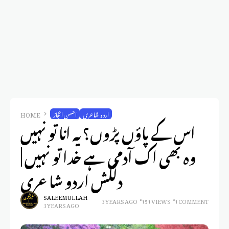
اردو شاعری
احسن اعجاز
HOME
اس کے پاؤں پڑوں؟ یہ انا تو نہیں
وہ بھی اک آدمی ہے خدا تو نہیں |
دلکش اردو شاعری
SALEEM ULLAH
3 YEARS AGO
151 VIEWS
1 COMMENT
3 YEARS AGO