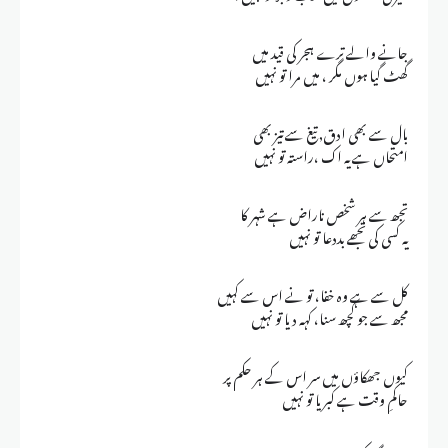
جانے والے ترے ہجر کی قید میں
گھٹ گیا ہوں مگر ، میں مرا تو نہیں
بال سے بھی ادق, تیغ سے تیز بھی
امتحاں ہے یہ اک ،راستہ تو نہیں
تجھ سے ہر شخص ناراض ہے شہر کا
یہ کسی کی تجھے بددعا تو نہیں
کل سے ہے وہ خفا، تو نے اس سے کہیں
مجھ سے جو کچھ سنا، کہہ دیا تو نہیں
کیوں جھکاؤں میں سر اس کے ہر حکم پر
حاکمِ وقت ہے کبریا تو نہیں