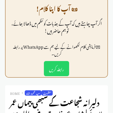
📜 آپ کا اپنا کلام!
اگر آپ چاہتے ہیں کہ آپ کے جذبات کو نظم میں ڈھالا جائے،
تو ہم حاضر ہیں!
💌 فرمايشی کلام لکھوانے کے لیے ہم سے WhatsApp پر رابطہ
کریں۔
رابطہ کریں
منقبت
سید محمود شاہ
HOME
دلیرانہ شجاعت کے سبھی پیماں عمر