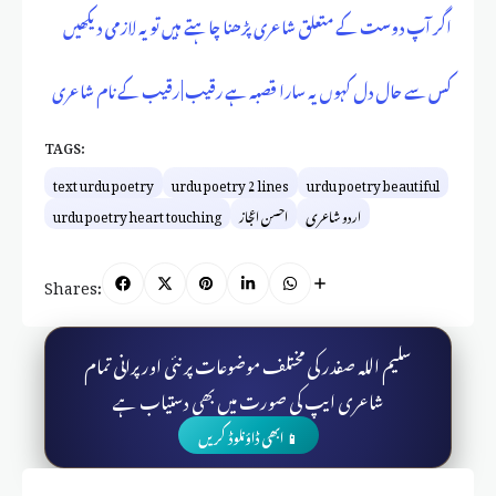
اگر آپ دوست کے متعلق شاعری پڑھنا چاہتے ہیں تو یہ لازمی دیکھیں
کس سے حال دل کہوں یہ سارا قصبہ ہے رقیب | رقیب کے نام شاعری
TAGS:
text urdu poetry
urdu poetry 2 lines
urdu poetry beautiful
اردو شاعری
احسن اعجاز
urdu poetry heart touching
Shares:
سلیم اللہ صفدر کی مختلف موضوعات پر نئی اور پرانی تمام
شاعری ایپ کی صورت میں بھی دستیاب ہے
📱 ابھی ڈاؤنلوڈ کریں