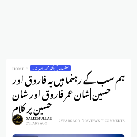
منقبت
ڈاکٹر محمد اظہر خالد
HOME
ہم سب کے رہنما ہیں یہ فاروق اور
حسین |شان عمر فاروق اور شان
حسین پر کلام
SALEEM ULLAH
2 YEARS AGO
208 VIEWS
0 COMMENTS
2 YEARS AGO