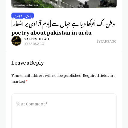
ری
پاکستان شاعری
دو
وطن اک انوکھا دیا ہے جہاں سے | یوم آزادی پر اشعار |
ی
poetry about pakistan in urdu
SALEEM ULLAH
2 YEARS AGO
2 YEARS AGO
Leave a Reply
Your email address will not be published.
Required fields are
marked
*