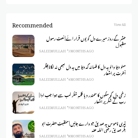
Recommended
View All
حشر کے روز میرے دل کو یوں قرار ائے | نعت رسول
مقبول
SALEEM ULLAH
3 MONTHS AGO
سنو دنیا والو یہ دل کا فسانہ کہ دنیا میں یہ دل کبھی نہ لگانا |فکر
آخرت پر اشعار
SALEEM ULLAH
4 MONTHS AGO
زخمی دل کو سکوں کا سمندر دیا کلمہِ شکر لب سے ہوا جب ادا |
رب کے شکر پر اشعار
SALEEM ULLAH
7 MONTHS AGO
تیری ناموس پہ صدیق جو وارے جائیں | منقبت حضرت ابو
بکر صدیق رضی اللہ عنہ
SALEEM ULLAH
8 MONTHS AGO