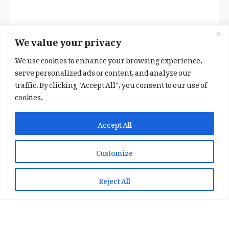
We value your privacy
We use cookies to enhance your browsing experience,
serve personalized ads or content, and analyze our
traffic. By clicking "Accept All", you consent to our use of
cookies.
✕
✨ اپنی پسند کا فرمايشی کلام لکھوائیں
Accept All
یا ہماری خوبصورت شاعری ایپ انسٹال کریں
Customize
📞 WhatsApp پر رابطہ کریں
📲 Play Store سے ایپ انسٹال کریں
Reject All