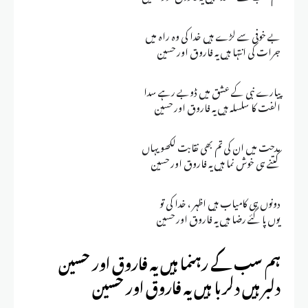
بے خوفی سے لڑے ہیں خدا کی وہ راہ میں
جرات کی انتہا ہیں یہ فاروق اور حسین
پیارے نبی کے عشق میں ڈوبے رہے سدا
الفت کا سلسلہ ہیں یہ فاروق اور حسین
مدحت میں ان کی تم بھی نقابت لکھو یہاں
کتنے ہی خوش نما ہیں یہ فاروق اور حسین
دونوں ہی کامیاب ہیں اظہر ، خدا کی تو
یوں پا گئے رضا ہیں یہ فاروق اور حسین
ہم سب کے رہنما ہیں یہ فاروق اور حسین
دلبر ہیں دلربا ہیں یہ فاروق اور حسین