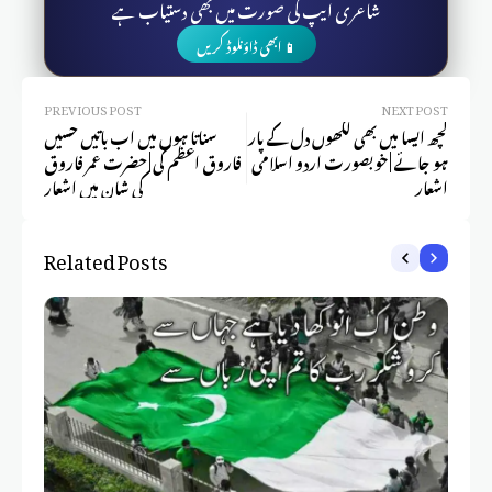
شاعری ایپ کی صورت میں بھی دستیاب ہے
📱 ابھی ڈاؤنلوڈ کریں
PREVIOUS POST
NEXT POST
کچھ ایسا میں بھی لکھوں دل کے پار
سناتا ہوں میں اب باتیں حسیں
ہو جائے | خوبصورت اردو اسلامی
فاروق اعظم کی | حضرت عمر فاروق
اشعار
کی شان میں اشعار
Related Posts