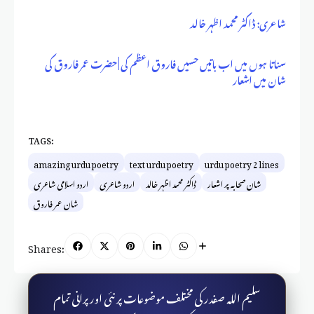
شاعری: ڈاکٹر محمد اظہر خالد
سناتا ہوں میں اب باتیں حسیں فاروق اعظم کی | حضرت عمر فاروق کی
شان میں اشعار
TAGS:
amazing urdu poetry
text urdu poetry
urdu poetry 2 lines
شان صحابہ پر اشعار
ڈاکٹر محمد اظہر خالد
اردو شاعری
اردو اسلامی شاعری
شان عمر فاروق
Shares:
سلیم اللہ صفدر کی مختلف موضوعات پر نئی اور پرانی تمام