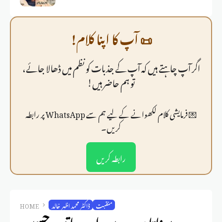
📜 آپ کا اپنا کلام!
اگر آپ چاہتے ہیں کہ آپ کے جذبات کو نظم میں ڈھالا جائے،
تو ہم حاضر ہیں!
💌 فرمايشی کلام لکھوانے کے لیے ہم سے WhatsApp پر رابطہ
کریں۔
رابطہ کریں
منقبت
ڈاکٹر محمد اظہر خالد
HOME
سناتا ہوں میں اب باتیں حسیں