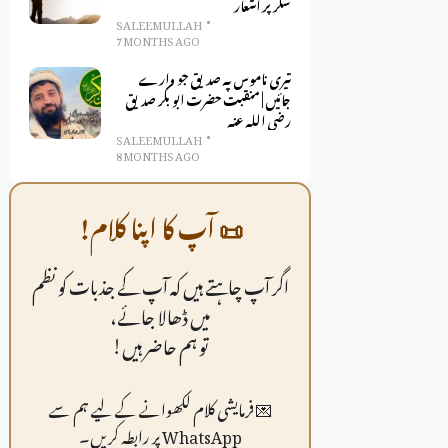
شکر پر اشعار
SALEEM ULLAH
7 MONTHS AGO
تیری ناموس پہ صدیق جو وارے
جائیں | منقبت حضرت ابو بکر صدیق
رضی اللہ عنہ
SALEEM ULLAH
8 MONTHS AGO
📜 آپ کا اپنا کلام!
اگر آپ چاہتے ہیں کہ آپ کے جذبات کو نظم
میں ڈھالا جائے،
تو ہم حاضر ہیں!
💌 فرمايشی کلام لکھوانے کے لیے ہم سے
WhatsApp پر رابطہ کریں۔