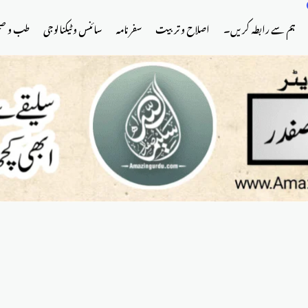
ہم سے رابطہ کریں۔
اصلاح و تربیت
سفر نامہ
سائنس و ٹیکنالوجی
طب و ص