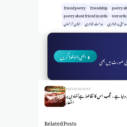
friend poetry
friendship
poetry ab
poetry about friend in urdu
text urdu
دوستی پر شاعری
دوست شاعری
اذلان الرحمان
📱 ابھی ڈاؤنلوڈ کریں
 کی صورت میں بھی
PREVIOUS POST
دنیا ہے ، عجب اس کا تقاضا ہے| شادی پر
اشعار
Related Posts