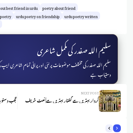
out best friend in urdu
poetry about friend
 poetry
urdu poetry on friendship
urdu poetry written
سلیم اللہ صفدر کی مکمل شاعری
سلیم اللہ صفدر کی مختلف موضوعات پر نئی اور پرانی تمام شاعری ایپ
دستیاب ہے
NEXT POST
کردار بہتریں ہے گفتار بہتریں ہے| نعت شریف
عجب دستورِ 