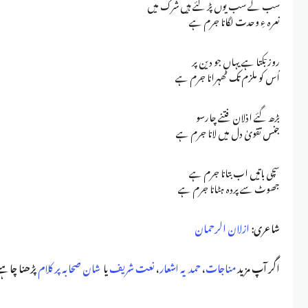
سب کے سب یوں پڑ گئے ہیں شرک میں
نعرہ ءِ وحدت لگانا جرم ہے
روز بٙکتا ہے یہاں جو دین پر
اُس کو ملزم تک ٹھہرانا جرم ہے
بڑھ گئے اذلان فتنے چارسو
جنس تقویٰ دل میں لانا جرم ہے
سچی باتیں اب بتانا جرم ہے
جھوٹ سے پردہ ہٹانا جرم ہے
شاعری:
ازلان الرحمان
اگر آپ مزید
مناجات
،
حمدیہ اشعار
،
نعت شریف
یا
شان صحابہ پر کلام
پڑھنا چاہتے