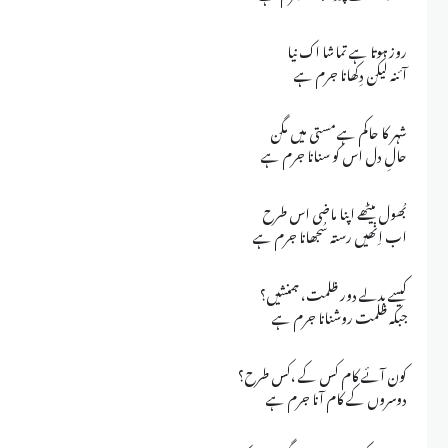
روز ہوتا ہے تماشا اک نیا
آئنہ لیکن دِکھانا جرم ہے
شہر کا حاکم ہے مستی میں مگن
حالِ دل اس کو سنانا جرم ہے
بُھول بیٹھے اپنا ماضی اس طرح
اب اِنھیں رستہ سُجھانا جرم ہے
کیسے بدلے دور ظلمت، ہمنشیں؟
جبکہ ظلمت روشنانا جرم ہے
کون آئے کام کس کے ،کس طرح؟
دوسروں کے کام آنا جرم ہے