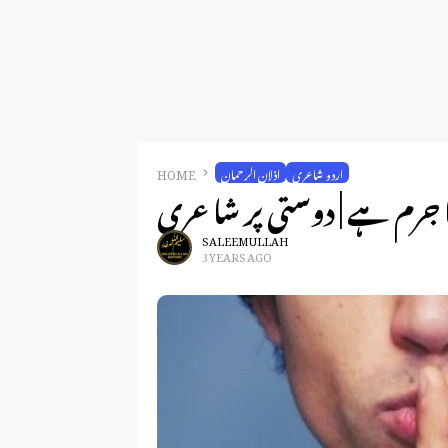
اردو شاعری
اذلان الرحمان
HOME
نا جرم ہے | دوستی پر شاعری
SALEEM ULLAH
3 YEARS AGO