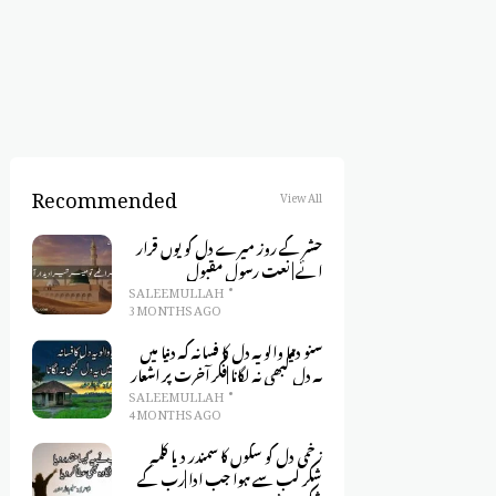
Recommended
View All
حشر کے روز میرے دل کو یوں قرار
ائے | نعت رسول مقبول
SALEEM ULLAH
3 MONTHS AGO
سنو دنیا والو یہ دل کا فسانہ کہ دنیا میں
یہ دل کبھی نہ لگانا |فکر آخرت پر اشعار
SALEEM ULLAH
4 MONTHS AGO
زخمی دل کو سکوں کا سمندر دیا کلمہِ
شکر لب سے ہوا جب ادا |رب کے