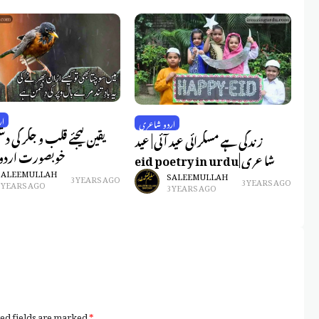
ری
ار
اردو شاعری
ؤں
یقین کیجئے قلب و جگر کی د
زندگی ہے مسکرائی عید آئی | عید
عار
خوبصورت اردو
شاعری |eid poetry in urdu
SALEEM ULLAH
SALEEM ULLAH
3 YEARS AGO
3 YEARS AGO
3 YEARS AGO
3 YEARS AGO
ed fields are marked
*