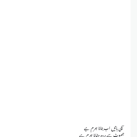
سچی باتیں اب بتانا جرم ہے
جھوٹ سے پردہ ہٹانا جرم ہے