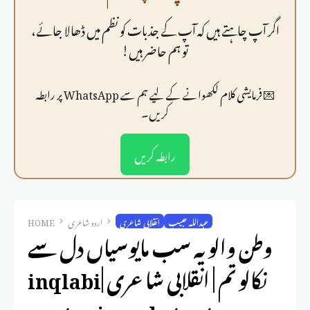
اگر آپ چاہتے ہیں کہ آپ کے جذبات کو نظم میں ڈھالا جائے،
تو ہم حاضر ہیں!
💌 فرمايشی کلام لکھوانے کے لیے ہم سے WhatsApp پر رابطہ
کریں۔
رابطہ کریں
عبداللہ حبیب
انقلابی شاعری
اردو شاعری
HOME
وطن والو یہ سب مایوسیاں دل سے
نکالو تم | انقلابی شاعری |inqlabi
poetry in urdu text