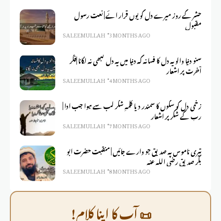
حشر کے روز میرے دل کو یوں قرار ائے | نعت رسول
مقبول
SALEEM ULLAH
3 MONTHS AGO
سنو دنیا والو یہ دل کا فسانہ کہ دنیا میں یہ دل کبھی نہ لگانا |فکر
آخرت پر اشعار
SALEEM ULLAH
4 MONTHS AGO
زخمی دل کو سکوں کا سمندر دیا کلمہِ شکر لب سے ہوا جب ادا |
رب کے شکر پر اشعار
SALEEM ULLAH
7 MONTHS AGO
تیری ناموس پہ صدیق جو وارے جائیں | منقبت حضرت ابو
بکر صدیق رضی اللہ عنہ
SALEEM ULLAH
8 MONTHS AGO
📜 آپ کا اپنا کلام!