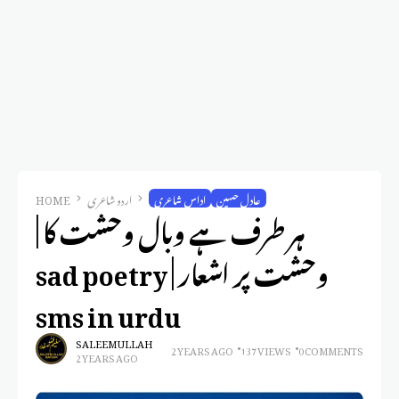
عادل حسین
اداس شاعری
اردو شاعری
HOME
ہر طرف ہے وبال وحشت کا |
وحشت پر اشعار | sad poetry
sms in urdu
SALEEM ULLAH
2 YEARS AGO
137 VIEWS
0 COMMENTS
2 YEARS AGO