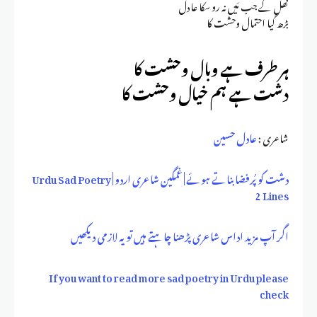
کُھل کے جب مَیں نہ رو سکا عادل
بڑھ گیا احتمال وحشت کا
ہر طرف ہے وبال وحشت کا
دشت ہے ہم خیال وحشت کا
شاعری :
عادل حسین
دشت کو پُرفضا بناتے ہوئے | غمگین شاعری اردو | Urdu Sad Poetry
2 Lines
اگر آپ مزید اداس شاعری پڑھنا چاہتے ہیں تو یہ لازمی دیکھیں
If you want to read more sad poetry in Urdu please
check