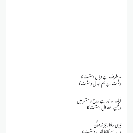
ہر طرف ہے وبال وحشت کا
دشت ہے ہم خیال وحشت کا
ایک سا ڈر ہے روح و منظر میں
دیکھیے اعتدال وحشت کا
تیری رفتار تیز تر ہوگی
دل سے کانٹا نکال وحشت کا