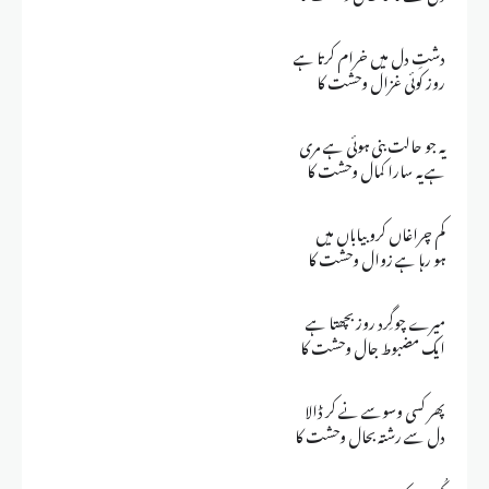
دشتِ دل میں خرام کرتا ہے
روز کوئی غزال وحشت کا
یہ جو حالت بنی ہوئی ہے مری
ہے یہ سارا کمال وحشت کا
کم چراغاں کرو بیاباں میں
ہو رہا ہے زوال وحشت کا
میرے چوگِرد روز بچھتا ہے
ایک مضبوط جال وحشت کا
پھر کسی وسوسے نے کر ڈالا
دل سے رشتہ بحال وحشت کا