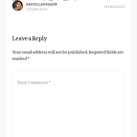
p
ABDULLAH HABIB
3 YEARS AGO
3 YEARS AGO
Leave a Reply
Your email address will not be published.
Required fields are
marked
*