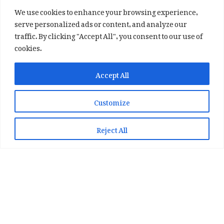
We use cookies to enhance your browsing experience,
serve personalized ads or content, and analyze our
traffic. By clicking "Accept All", you consent to our use of
cookies.
✕
✨ اپنی پسند کا فرمايشی کلام لکھوائیں
Accept All
یا ہماری خوبصورت شاعری ایپ انسٹال کریں
Customize
📞 WhatsApp پر رابطہ کریں
📲 Play Store سے ایپ انسٹال کریں
Reject All