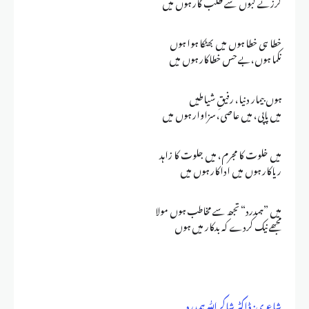
لرزتے لبوں سے طلب گار ہوں میں
خطا ہی خطا ہوں میں بھٹکا ہوا ہوں
نکما ہوں،بے حس خطاکار ہوں میں
ہوں بیمار دنیا، رفیقِ شیاطیں
میں پاپی، میں عاصی، سزاوار ہوں میں
میں خلوت کا مجرم، میں جلوت کا زاہد
ریاکار ہوں میں اداکار ہوں میں
میں ”ہمدرد“ تجھ سے مخاطب ہوں مولا
مجھے نیک کردے کہ بدکار میں ہوں
شاعری: ڈاکٹر شاکراللّٰہ ہمدرد