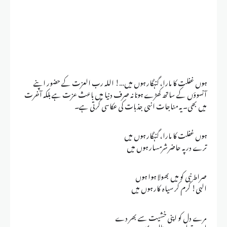
ہوں غفلت کا مارا، گنہگار ہوں میں…! اللہ رب العزت کے حضور اپنے
آنسوؤں کے ساتھ کھڑے ہونا نہ صرف دنیا میں باعث عزت ہے بلکہ آخرت
میں بھی۔ یہ مناجات انہی جذبات کی عکاسی کرتی ہے۔
ہوں غفلت کا مارا، گنہگار ہوں میں
ترے در پہ حاضر شرمسار ہوں میں
صراط نبی کو میں بھولا ہوا ہوں
الہی! کرم کر سیاہ کار ہوں میں
مرے دل کو اپنی خشیت سے بھر دے