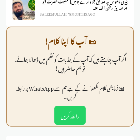
تیری ناموس پہ صدیق جو وارے جائیں | منقبت حضرت ابو
بکر صدیق رضی اللہ عنہ
SALEEM ULLAH
8 MONTHS AGO
📜 آپ کا اپنا کلام!
اگر آپ چاہتے ہیں کہ آپ کے جذبات کو نظم میں ڈھالا جائے،
تو ہم حاضر ہیں!
💌 فرمايشی کلام لکھوانے کے لیے ہم سے WhatsApp پر رابطہ
کریں۔
رابطہ کریں