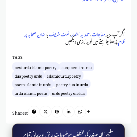
اگر آپ مزید
مناجات
،
حمدیہ اشعار
،
نعت شریف
یا
شان صحابہ پر
کلام
پڑھنا چاہتے ہیں تو یہ لازمی دیکھیں
TAGS:
best urdu islamic poetry
dua poem in urdu
dua poetry urdu
islamic urdu poetry
poem islamic in urdu
poetry dua in urdu
urdu islamic poem
urdu poetry on dua
Shares:
سلیم اللہ صفدر کی مختلف موضوعات پر نئی اور پرانی تمام