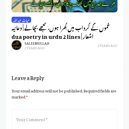
حیات عبداللہ
درد
غموں کے گرداب میں گِھرا ہوں، مجھے بچا لے | دعائیہ
دے
اشعار | dua poetry in urdu 2 lines
SALEEM ULLAH
2 YEARS AGO
2 YEARS AGO
Leave a Reply
Your email address will not be published.
Required fields are
marked
*