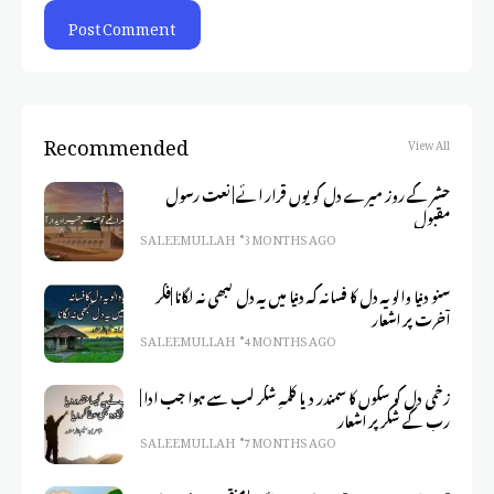
Recommended
View All
حشر کے روز میرے دل کو یوں قرار ائے | نعت رسول
مقبول
SALEEM ULLAH
3 MONTHS AGO
سنو دنیا والو یہ دل کا فسانہ کہ دنیا میں یہ دل کبھی نہ لگانا |فکر
آخرت پر اشعار
SALEEM ULLAH
4 MONTHS AGO
زخمی دل کو سکوں کا سمندر دیا کلمہِ شکر لب سے ہوا جب ادا |
رب کے شکر پر اشعار
SALEEM ULLAH
7 MONTHS AGO