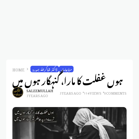
مناجات
ڈاکٹر شاکراللّٰہ ہمدرد
HOME
ہوں غفلت کا مارا، گنہگار ہوں میں
SALEEM ULLAH
3 YEARS AGO
114 VIEWS
0 COMMENTS
3 YEARS AGO