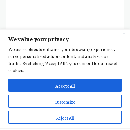
We value your privacy
We use cookies to enhance your browsing experience,
serve personalized ads or content, and analyze our
traffic. By clicking "Accept All", you consent to our use of
cookies.
✕
✨ اپنی پسند کا فرمايشی کلام لکھوائیں
Accept All
یا ہماری خوبصورت شاعری ایپ انسٹال کریں
Customize
📞 WhatsApp پر رابطہ کریں
📲 Play Store سے ایپ انسٹال کریں
Reject All