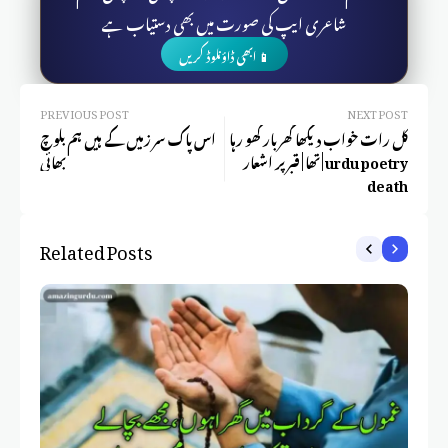
شاعری ایپ کی صورت میں بھی دستیاب ہے
📱 ابھی ڈاؤنلوڈ کریں
PREVIOUS POST
NEXT POST
کل رات خواب دیکھا گھربار کھو رہا
اس پاک سر زمیں کے ہیں ہم بلوچ
تھا | قبر پر اشعار | urdu poetry
بھائی
death
Related Posts