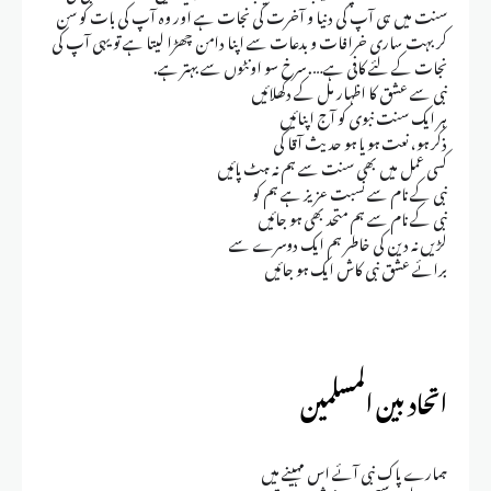
سنت میں ہی آپ کی دنیا و آخرت کی نجات ہے اور وہ آپ کی بات کو سن
کر بہت ساری خرافات و بدعات سے اپنا دامن چھڑا لیتا ہے تو یہی آپ کی
نجات کے لئے کافی ہے…. سرخ سو اونٹوں سے بہتر ہے.
نبی سے عشق کا اظہار مل کے دکھلائیں
ہر ایک سنت نبوی کو آج اپنائیں
ذکر ہو، نعت ہو یا ہو حدیث آقا کی
کسی عمل میں بھی سنت سے ہم نہ ہٹ پائیں
نبی کے نام سے نسبت عزیز ہے ہم کو
نبی کے نام سے ہم متحد بھی ہو جائیں
لڑیں نہ دین کی خاطر ہم ایک دوسرے سے
برائے عشق نبی کاش ایک ہو جائیں
اتحاد بین المسلمین
ہمارے پاک نبی آئے اس مہینے میں