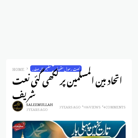
نعت رسول مقبول
سلیم اللہ صفدر
HOME
اتحاد بین المسلمین پر لکھی گئی نعت
شریف
SALEEM ULLAH
3 YEARS AGO
106 VIEWS
4 COMMENTS
3 YEARS AGO