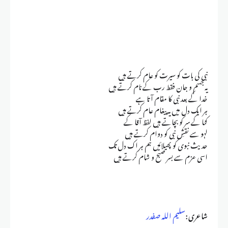
نبی کی بات کو سیرت کو عام کرتے ہیں
یہ جسم و جان فقط رب کے نام کرتے ہیں
خدا کے بعد نبی کا مقام آتا ہے
ہر ایک دل میں یہ پیغام عام کرتے ہیں
کٹا کے سر کو بچاتے ہیں لفظ آقا کے
لہو سے نقشِ نبی کو دوام کرتے ہیں
حدیث نبوی کو پھیلائیں ہم ہر اک دل تک
اسی عزم سے بسر صبح و شام کرتے ہیں
شاعری :
سلیم اللہ صفدر