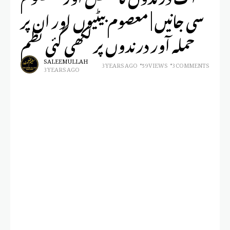
سی جانیں | معصوم بیٹیوں اور ان پر
حملہ آور درندوں پر لکھی گئی نظم
SALEEM ULLAH
3 YEARS AGO
59 VIEWS
3 COMMENTS
3 YEARS AGO