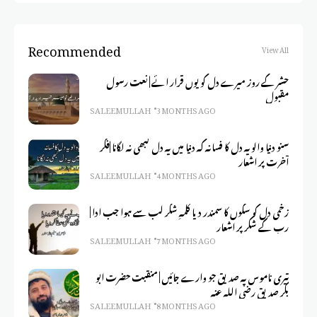
Recommended
View All
حشر کے روز میرے دل کو یوں قرار ائے | نعت رسول
مقبول
SALEEM ULLAH
3 MONTHS AGO
سنو دنیا والو یہ دل کا فسانہ کہ دنیا میں یہ دل کبھی نہ لگانا |فکر
آخرت پر اشعار
SALEEM ULLAH
4 MONTHS AGO
زخمی دل کو سکوں کا سمندر دیا کلمہِ شکر لب سے ہوا جب ادا |
رب کے شکر پر اشعار
SALEEM ULLAH
7 MONTHS AGO
تیری ناموس پہ صدیق جو وارے جائیں | منقبت حضرت ابو
بکر صدیق رضی اللہ عنہ
SALEEM ULLAH
8 MONTHS AGO