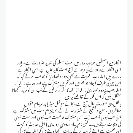
اتحاد بین المسلمین موجودہ دور میں امت مسلمہ کی شدید ضرورت ہے۔ اور
اسی اتحاد کے نہ ہونے کی وجہ سے آج امت کا یہ حال ہے. اس اتحاد کے
بارے میں اللہ رب العزت نے بھی یہود و نصاریٰ کو مخاطب کر کے کہا کہ
اس چیز کی طرف آ جاؤ جو ہم میں اور تم میں مشترک ہے اور وہ ہے لا الہ الا
اللہ. جب یہود و نصاریٰ لا الہ الا اللہ کا اقرار کر لیں گے تب ان کو مزید سمجھانا
مشکل نہیں کہ اس کلمہ کے تقاضے کیا ہیں.
بالکل یہی صورت حال آج ہے. بجائے سوشل میڈیا پر سرعام فتووں
مناظروں، طعن و تشنیع کے نشتر برسانے کے جو چیز ہم سب میں مشترک ہے
یعنی حبِ نبوی تو جب آپ اسی مشترک خاصیت حب نبوی اور سنت نبوی
کی دعوت دیتے ہیں….. کسی نام نہاد بریلوی دیوبندی یا اہل حدیث کو محبت
اور حکمت سے اپنے قریب کر کے یہ بات سمجھا دیتے ہیں کہ اللہ کے نبی کی