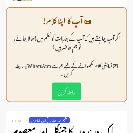
📜 آپ کا اپنا کلام!
اگر آپ چاہتے ہیں کہ آپ کے جذبات کو نظم میں ڈھالا جائے،
تو ہم حاضر ہیں!
💌 فرمايشی کلام لکھوانے کے لیے ہم سے WhatsApp پر رابطہ
کریں۔
رابطہ کریں
سلیم اللہ صفدر
اردو شاعری
HOME
اک درندوں کا جنگل اور معصوم