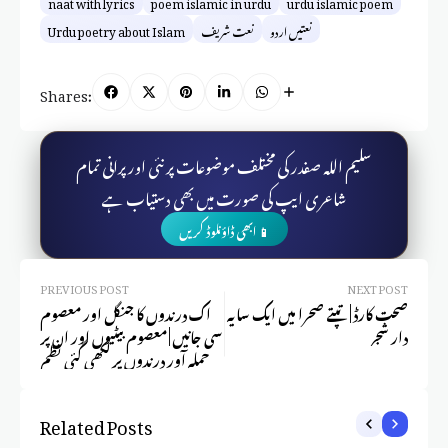
naat with lyrics
poem islamic in urdu
urdu islamic poem
نعتیں اردو
نعت شریف
Urdu poetry about Islam
Shares:
سلیم اللہ صفدر کی مختلف موضوعات پر نئی اور پرانی تمام
شاعری ایپ کی صورت میں بھی دستیاب ہے
📱 ابھی ڈاؤنلوڈ کریں
PREVIOUS POST
NEXT POST
صحت کارڈ | تپتے صحرا میں ایک سایہ
اک درندوں کا جنگل اور معصوم
دار شجر
سی جانیں | معصوم بیٹیوں اور ان پر
حملہ آور درندوں پر لکھی گئی نظم
Related Posts