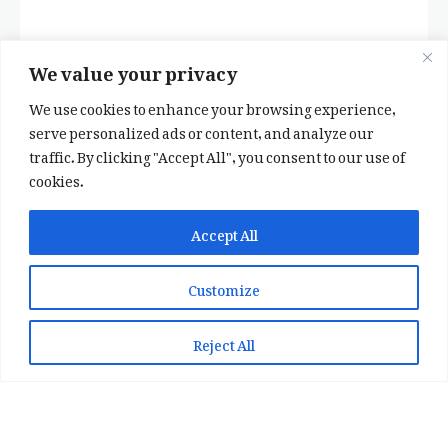
We value your privacy
We use cookies to enhance your browsing experience,
serve personalized ads or content, and analyze our
traffic. By clicking "Accept All", you consent to our use of
cookies.
✕
✨ اپنی پسند کا فرمايشی کلام لکھوائیں
Accept All
یا ہماری خوبصورت شاعری ایپ انسٹال کریں
Customize
📞 WhatsApp پر رابطہ کریں
📲 Play Store سے ایپ انسٹال کریں
Reject All