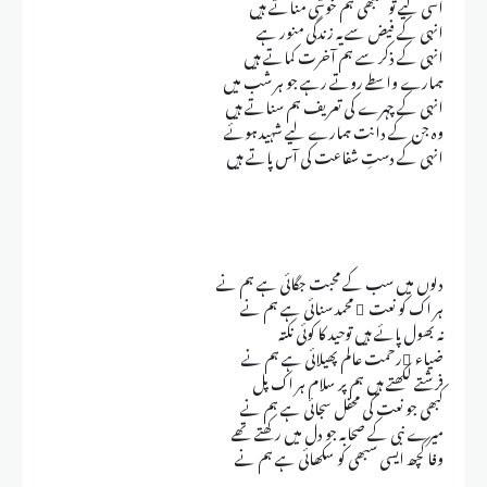
اسی لیے تو سبھی ہم خوشی مناتے ہیں
انہی کے فیض سے یہ زندگی منور ہے
انہی کے ذکر سے ہم آخرت کماتے ہیں
ہمارے واسطے روتے رہے جو ہر شب میں
انہی کے چہرے کی تعریف ہم سناتے ہیں
وہ جن کے دانت ہمارے لیے شہید ہوئے
انہی کے دستِ شفاعت کی آس پاتے ہیں
دلوں میں سب کے محبت جگائی ہے ہم نے
ہر اک کو نعت ِ محمد سنائی ہے ہم نے
نہ بھول پائے ہیں توحید کا کوئی نکتہ
ضیاء ِرحمت عالم پھیلائی ہے ہم نے
فرشتے لکھتے ہیں ہم پر سلام ہر اک پل
کبھی جو نعت کی محفل سجائی ہے ہم نے
میرے نبی کے صحابہ جو دل میں رکھتے تھے
وفا کچھ ایسی سبھی کو سکھائی ہے ہم نے