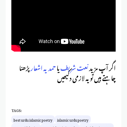
اگر آپ مزید
نعت شریف
یا
حمدیہ اشعار
پڑھنا
چاہتے ہیں تو یہ لازمی دکیھیں
TAGS:
best urdu islamic poetry
islamic urdu poetry