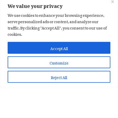
We value your privacy
We use cookies to enhance your browsing experience,
serve personalized ads or content, and analyze our
traffic. By clicking "Accept All", you consent to our use of
cookies.
✕
✨ اپنی پسند کا فرمايشی کلام لکھوائیں
Accept All
یا ہماری خوبصورت شاعری ایپ انسٹال کریں
Customize
📞 WhatsApp پر رابطہ کریں
📲 Play Store سے ایپ انسٹال کریں
Reject All