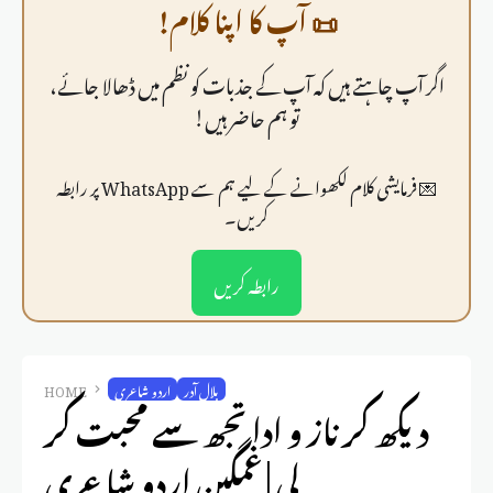
📜 آپ کا اپنا کلام!
اگر آپ چاہتے ہیں کہ آپ کے جذبات کو نظم میں ڈھالا جائے،
تو ہم حاضر ہیں!
💌 فرمايشی کلام لکھوانے کے لیے ہم سے WhatsApp پر رابطہ
کریں۔
رابطہ کریں
بلال آدر
اردو شاعری
HOME
دیکھ کر ناز و ادا تجھ سے محبت کر
لی | غمگین اردو شاعری