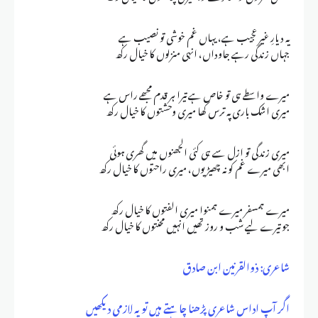
یہ دیارِ غیر عجیب ہے، یہاں غم خوشی تو نصیب ہے
جہاں زندگی رہے جاوداں، انہی منزلوں کا خیال رکھ
میرے واسطے ہی تو خاص ہے تیرا ہر قدم مجھے راس ہے
میری اشک باری پہ ترس کھا میری وحشتوں کا خیال رکھ
میری زندگی تو ازل سے ہی کئی الجھنوں میں گھری ہوئی
ابھی میرے غم کو نہ چھیڑ یوں، میری راحتوں کا خیال رکھ
میرے ہمسفر میرے ہمنوا میری الفتوں کا خیال رکھ
جو تیرے لیے شب و روز تھیں انہیں محنتوں کا خیال رکھ
شاعری: ذوالقرنین ابن صادق
اگر آپ اداس شاعری پڑھنا چاہتے ہیں تو یہ لازمی دیکھیں