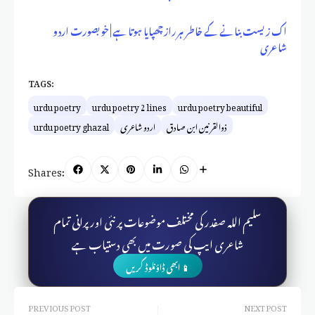
اک زیست بنانے کے خاطر ہر راز چھپایا ہوتا ہے | خوبصورت اردو
شاعری
TAGS:
urdu poetry
urdu poetry 2 lines
urdu poetry beautiful
ذوالقرنین ابن صادق
اردو شاعری
urdu poetry ghazal
Shares:
سلیم اللہ صفدر کی مختلف موضوعات پر نئی اور پرانی تمام
شاعری ایپ کی صورت میں بھی دستیاب ہے
📱 ابھی ڈاؤنلوڈ کریں
PREVIOUS POST
NEXT POST