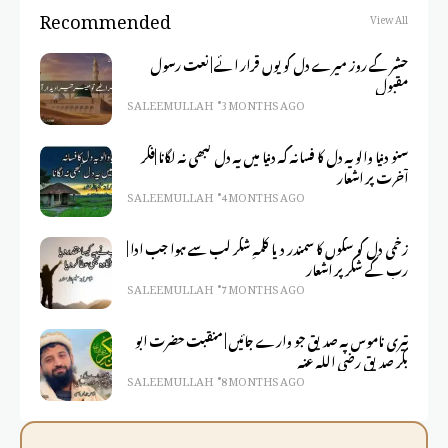
Recommended
View All
حشر کے روز میرے دل کو یوں قرار ائے | نعت رسول
مقبول
SALEEM ULLAH
3 MONTHS AGO
سنو دنیا والو یہ دل کا فسانہ کہ دنیا میں یہ دل کبھی نہ لگانا |فکر
آخرت پر اشعار
SALEEM ULLAH
4 MONTHS AGO
زخمی دل کو سکوں کا سمندر دیا کلمہِ شکر لب سے ہوا جب ادا |
رب کے شکر پر اشعار
SALEEM ULLAH
7 MONTHS AGO
تیری ناموس پہ صدیق جو وارے جائیں | منقبت حضرت ابو
بکر صدیق رضی اللہ عنہ
SALEEM ULLAH
8 MONTHS AGO