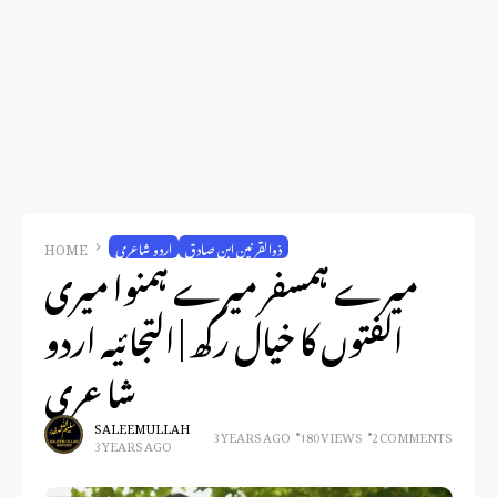
ذوالقرنین ابن صادق
اردو شاعری
HOME
میرے ہمسفر میرے ہمنوا میری
الفتوں کا خیال رکھ | التجائیہ اردو
شاعری
SALEEM ULLAH
3 YEARS AGO
180 VIEWS
2 COMMENTS
3 YEARS AGO