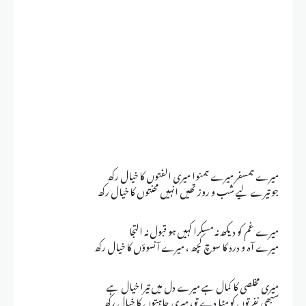
میرے ہمسفر میرے ہمنوا میری الفتوں کا خیال رکھ
جو تیرے لیے شب و روز تھیں انہیں محنتوں کا خیال رکھ
میرے غم کو دیکھ نہ مسکرا کہیں ہو قبول نہ التجا
میرے آہ و درد کا سوچ کچھ ، میرے آنسوؤں کا خیال رکھ
میری مخلصی کا کمال ہے میرے دل میں تیرا خیال ہے
سبھی نفرتوں کو مٹا دے تو، میری چاہتوں کا خیال رکھ