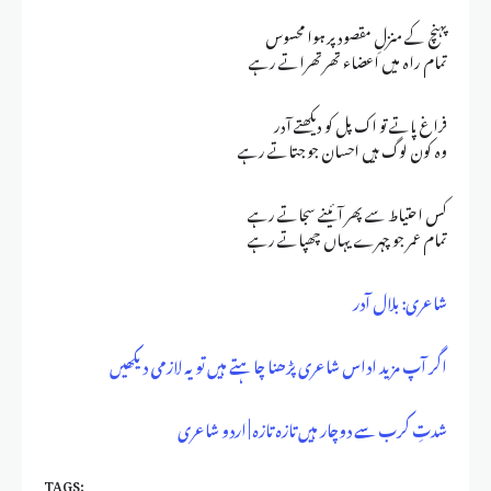
پہنچ کے منزلِ مقصود پر ہوا محسوس
تمام راہ میں اعضاء تھرتھراتے رہے
فراغ پاتے تو اک پل کو دیکھتے آدر
وہ کون لوگ ہیں احسان جو جتاتے رہے
کس احتیاط سے پھر آئینے سجاتے رہے
تمام عمر جو چہرے یہاں چھپاتے رہے
شاعری: بلال آدر
اگر آپ مزید اداس شاعری پڑھنا چاہتے ہیں تو یہ لازمی دیکھیں
شدتِ کرب سے دوچار ہیں تازہ تازہ | اردو شاعری
TAGS: