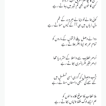
کسی کا خون بھی تم شِیر میں بہاتے رہے
کوئی بتائے تو دنیائے بحر و بر کے غم
دلِ زیاں میں ہی آ آ کے کیوں سماتے رہے
دوائے وصل ملے فرقتوں کے ماروں کو
تمام عمر جو اپنا جگر جلاتے رہے
اُدھر خطاب سے واعظ کے حشر برپا تھا
اِدھر فقیر مگر بانسری بجاتے رہے
شبِ وصال کہ گزری اسی تسلسل میں
گئے سمے کی سبھی داستاں سناتے رہے
ملا خطاب کا موقع کلاہ والوں کو
ہم ایسے لوگ فقط تالیاں بجاتے رہے