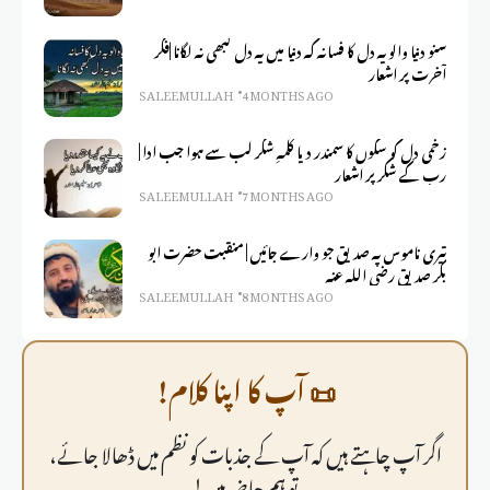
سنو دنیا والو یہ دل کا فسانہ کہ دنیا میں یہ دل کبھی نہ لگانا |فکر
آخرت پر اشعار
SALEEM ULLAH
4 MONTHS AGO
زخمی دل کو سکوں کا سمندر دیا کلمہِ شکر لب سے ہوا جب ادا |
رب کے شکر پر اشعار
SALEEM ULLAH
7 MONTHS AGO
تیری ناموس پہ صدیق جو وارے جائیں | منقبت حضرت ابو
بکر صدیق رضی اللہ عنہ
SALEEM ULLAH
8 MONTHS AGO
📜 آپ کا اپنا کلام!
اگر آپ چاہتے ہیں کہ آپ کے جذبات کو نظم میں ڈھالا جائے،
تو ہم حاضر ہیں!