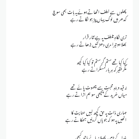
پھلوں سے لطف اٹھاتے ہوئے یہ بات بھی سوچ
کدھر ہیں لوگ یہاں پیڑ جو لگاتے رہے
تری نگاہِ تلطف پہ ہے نثار قرار
بھلا ہو تیرا مری دھڑکنیں بڑھاتے رہے
کیا کیا تھے ستم گر ستم تو کیا کیا کچھ
مگر فقیر کہ ہر بار مسکراتے رہے
نہ قید و بندِ محبت سے چھوٹ پائے تھے
میاں خرید کے پنچھی سو ہم اڑاتے رہے
ہماری ذات پہ حق کچھ نہیں عنایت کا
انھیں پہ ہو کہ جو یاں گردنیں جھکاتے رہے
خدا کے نام پہ پھیلا نہ پائے ہاتھ کبھی