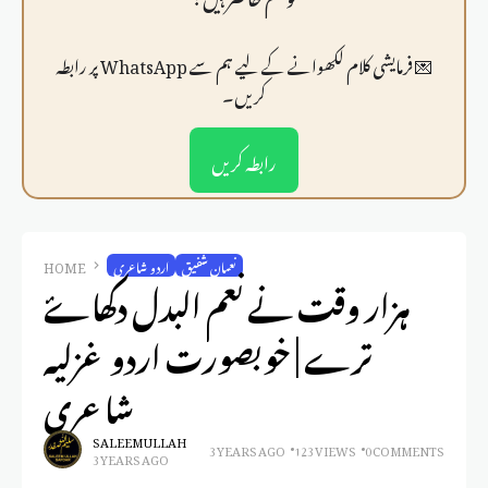
💌 فرمايشی کلام لکھوانے کے لیے ہم سے WhatsApp پر رابطہ
کریں۔
رابطہ کریں
نعمان شفیق
اردو شاعری
HOME
ہزار وقت نے نعم البدل دکھاۓ
ترے | خوبصورت اردو غزلیہ
شاعری
SALEEM ULLAH
3 YEARS AGO
123 VIEWS
0 COMMENTS
3 YEARS AGO