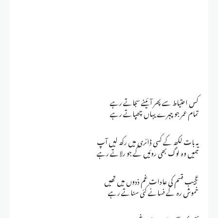
کس احتیاط سے پھر آئینے سجاتے رہے
تمام عمر جو چہرے یہاں چھپاتے رہے
یہ بات لکھ کے کسی ڈائری میں رکھ لیں آپ
ہمیں وہ لوگ بھی روئیں گے جو رلاتے رہے
عجیب قسم کی عادات غم ذدوں میں تھیں
خموش رہ کے فسانے کئی سناتے رہے