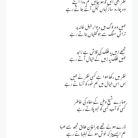
نظر بھی آئیں تو ہو جائیں غم دوا اپنے
وہ چارہ ساز کہاں لیکن آتے جاتے رہے
ہمیں وہ لوگ ہیں دیوارِ جیل خانہ پر
تراشِ سنگ سے جو تتلیاں بناتے رہے
تجھے زمیں پہ فلک کی تلاش ہے زاہد
ہمیں فلک پہ زمیں کے خیال آتے رہے
نظر میں رکھا ہوا ہے کسی نظر نے ہمیں
بس اس خیال میں ہم خود کو آزماتے رہے
ہمارے شیخ وطن کے مفاد کی خاطر
کسی کو آب کسی کو لہو پلاتے رہے
ڈرے ہوئے تھے چراغانِ طاق تجھ سے صبا
ہم ایسے پیڑ کہ خوش ہو کے لہلہاتے رہے