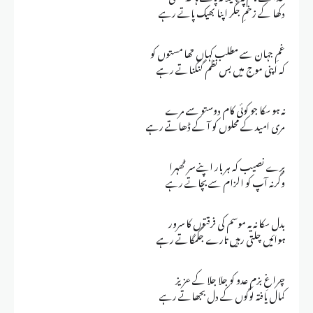
دکھا کے زخمِ جگر اپنا بھیک پاتے رہے
غمِ جہان سے مطلب کہاں تھا مستوں کو
کہ اپنی موج میں بس نظم گنگناتے رہے
نہ ہو سکا جو کوئی کام دوستو سے مرے
مری امید کے محلوں کو آ کے ڈھاتے رہے
برے نصیب کہ ہر بار اپنے سر ٹھہرا
وگرنہ آپ کو الزام سے بچاتے رہے
بدل سکا نہ یہ موسم کی فرقتوں کا سرور
ہوائیں چلتی رہیں تارے جگمگاتے رہے
چراغِ بزمِ عدو کو جلا جلا کے عزیز
کمال یافتہ لوگوں کے دل بجھاتے رہے