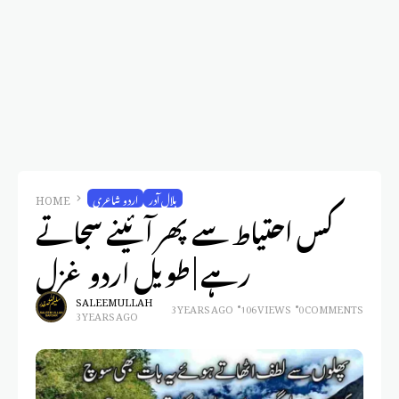
بلال آدر
اردو شاعری
HOME
کس احتیاط سے پھر آئینے سجاتے
رہے | طویل اردو غزل
SALEEM ULLAH
3 YEARS AGO
106 VIEWS
0 COMMENTS
3 YEARS AGO