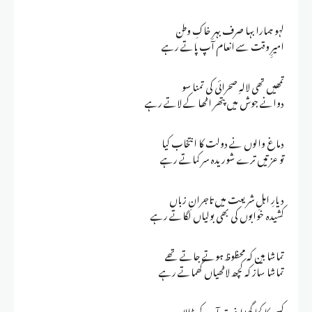
لہو ہمارا بہا صرف بہرِ خاکِ وطن
امیرِِ وقت سے انعام آپ پاتے رہے
تمھیں تھی لالہِ صحرائی کی تمنا سو
دوانے جوش میں پتھر اٹھا کے لاتے رہے
دماغ والوں نے دولت کا انتخاب کیا
تو عزتیں ترے شوریدہ سر کماتے رہے
دیارِ اہلِ شریعت میں تاجرانِ زباں
کشیدہ خوابوں کی بھی بولیاں لگاتے رہے
تماشا بین کہ محظوظ ہوتے جاتے تھے
تماشا ساز کہ کچھ لاٹھیاں گھماتے رہے
کسی کا کچا گھڑا غرق آب کر ڈالا