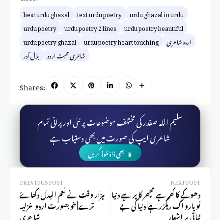
best urdu ghazal
text urdu poetry
urdu ghazal in urdu
urdu poetry
urdu poetry 2 lines
urdu poetry beautiful
اردو شاعری
urdu poetry heart touching
urdu poetry ghazal
شاعری محبت اردو
بلال آدر
Shares:
سلیم اللہ صفدر کی مختلف موضوعات پر نئی اور پرانی تمام
شاعری ایپ کی صورت میں بھی دستیاب ہے
📱 ابھی ڈاؤنلوڈ کریں
PREVIOUS POST
NEXT POST
دھوکے کا گھر ہے مچھر کا پر ہے دنیا
ہزار وقت نے نعم البدل دکھاۓ
تو یارو اک رہگزر ہے| دنیا کی بے
ترے | خوبصورت اردو غزلیہ
ثباتی پر اشعار
شاعری