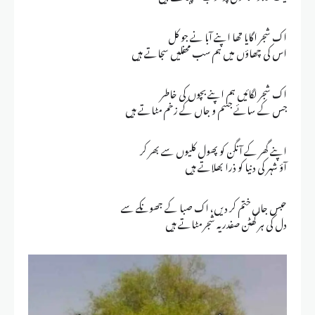
اک شجر اگایا تھا اپنے آبا نے جو کل
اس کی چھاؤں میں ہم سب محفلیں سجاتے ہیں
اک شجر لگائیں ہم اپنے بچوں کی خاطر
جس کے سائے جسم و جاں کے زخم مٹاتے ہیں
اپنے گھر کے آنگن کو پھول کلیوں سے بھر کر
آؤ شہر کی دنیا کو ذرا بھلاتے ہیں
حبس جاں ختم کر دیں، اک صبا کے جھونکے سے
دل کی ہر گھٹن صفدر یہ شجر مٹاتے ہیں