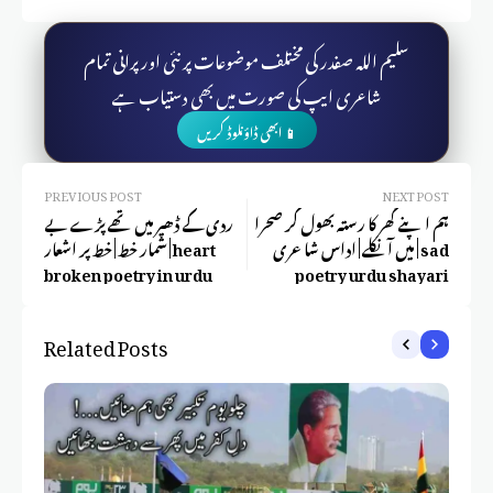
سلیم اللہ صفدر کی مختلف موضوعات پر نئی اور پرانی تمام
شاعری ایپ کی صورت میں بھی دستیاب ہے
📱 ابھی ڈاؤنلوڈ کریں
PREVIOUS POST
NEXT POST
ہم اپنے گھر کا رستہ بھول کر صحرا
ردی کے ڈھیر میں تھے پڑے بے
میں آ نکلے | اداس شاعری | sad
شمار خط | خط پر اشعار | heart
broken poetry in urdu
poetry urdu shayari
Related Posts