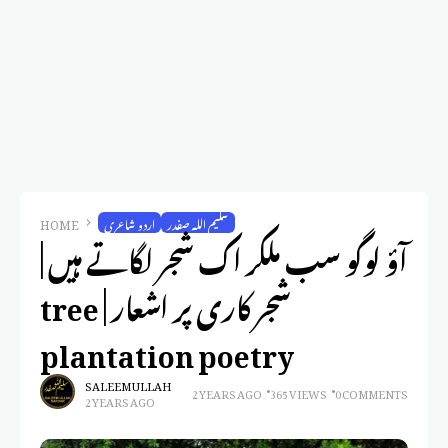
سلیم اللہ صفدر
اردو شاعری
HOME
آؤ لوگو سب ملکر اک شجر لگاتے ہیں |
شجر کاری پر اشعار | tree
plantation poetry
SALEEM ULLAH
2 YEARS AGO
365 VIEWS
0 COMMENTS
2 YEARS AGO