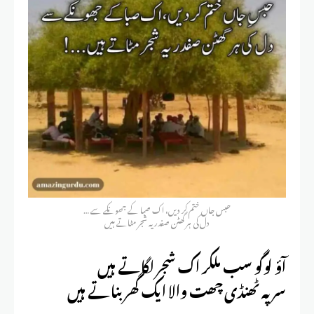
حبس جاں ختم کر دیں، اک صبا کے جھونکے سے …
دل کی ہر گھٹن صفدر یہ شجر مٹاتے ہیں
آؤ لوگو سب ملکر اک شجر لگاتے ہیں
سر پہ ٹھنڈی چھت والا ایک گھر بناتے ہیں