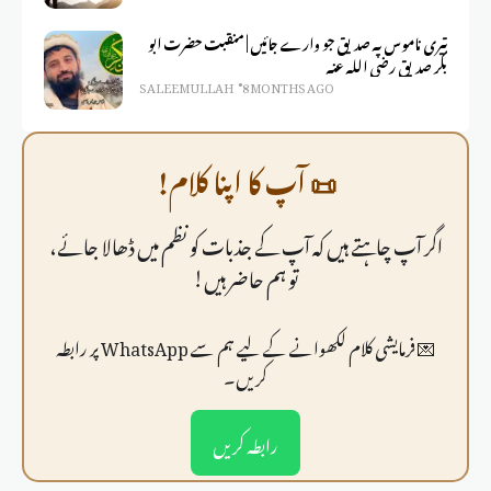
تیری ناموس پہ صدیق جو وارے جائیں | منقبت حضرت ابو
بکر صدیق رضی اللہ عنہ
SALEEM ULLAH
8 MONTHS AGO
📜 آپ کا اپنا کلام!
اگر آپ چاہتے ہیں کہ آپ کے جذبات کو نظم میں ڈھالا جائے،
تو ہم حاضر ہیں!
💌 فرمايشی کلام لکھوانے کے لیے ہم سے WhatsApp پر رابطہ
کریں۔
رابطہ کریں