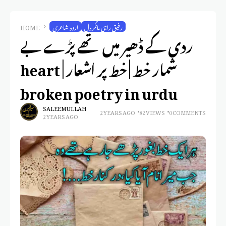
رفیق راہی مانگرول
اردو شاعری
HOME
ردی کے ڈھیر میں تھے پڑے بے
شمار خط | خط پر اشعار | heart
broken poetry in urdu
SALEEM ULLAH
2 YEARS AGO
82 VIEWS
0 COMMENTS
2 YEARS AGO