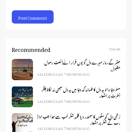
Recommended
View All
حشر کے روز میرے دل کو یوں قرار ائے | نعت رسول
مقبول
SALEEM ULLAH
3 MONTHS AGO
سنو دنیا والو یہ دل کا فسانہ کہ دنیا میں یہ دل کبھی نہ لگانا |فکر
آخرت پر اشعار
SALEEM ULLAH
4 MONTHS AGO
زخمی دل کو سکوں کا سمندر دیا کلمہِ شکر لب سے ہوا جب ادا |
رب کے شکر پر اشعار
SALEEM ULLAH
7 MONTHS AGO