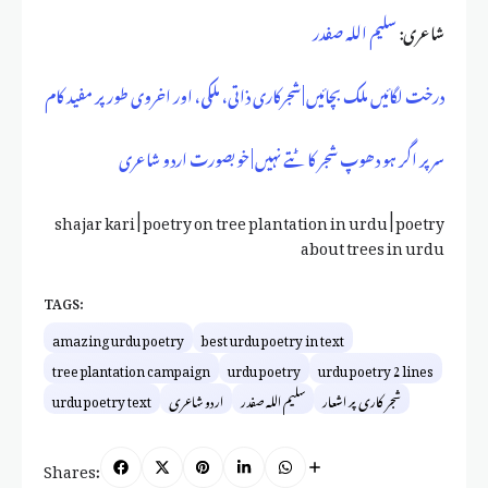
شاعری:
سلیم اللہ صفدر
درخت لگائیں ملک بچائیں | شجرکاری ذاتی، ملکی، اور اخروی طور پر مفید کام
سر پر اگر ہو دھوپ شجر کاٹتے نہیں | خوبصورت اردو شاعری
shajar kari | poetry on tree plantation in urdu | poetry
about trees in urdu
TAGS:
amazing urdu poetry
best urdu poetry in text
tree plantation campaign
urdu poetry
urdu poetry 2 lines
شجر کاری پر اشعار
سلیم اللہ صفدر
اردو شاعری
urdu poetry text
Shares: