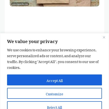
We value your privacy
We use cookies to enhance your browsing experience,
serve personalized ads or content, and analyze our
traffic. By clicking "Accept All", you consent to our use of
cookies.
✕
✨ اپنی پسند کا فرمايشی کلام لکھوائیں
Accept All
یا ہماری خوبصورت شاعری ایپ انسٹال کریں
Customize
📞 WhatsApp پر رابطہ کریں
📲 Play Store سے ایپ انسٹال کریں
Reject All