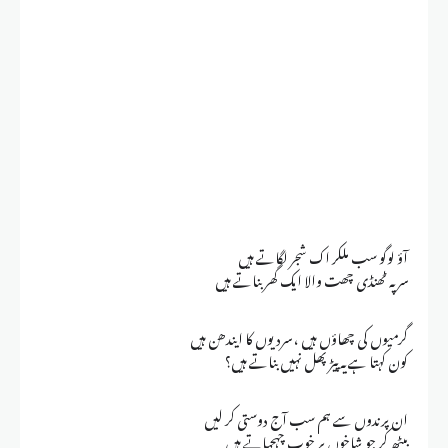
آؤ لوگو سب ملکر اک شجر لگاتے ہیں
سر پہ ٹھنڈی چھت والا ایک گھر بناتے ہیں
گرمیوں کی چھاؤں ہیں ، سردیوں کا ایندھن ہیں
کون کہتا ہے یہ پیڑ پھل نہیں بناتے ہیں؟
ان پرندوں سے ہم سب آج دوستی کر لیں
بیٹھ کر جو شاخوں پر خوب چہچہاتے ہیں