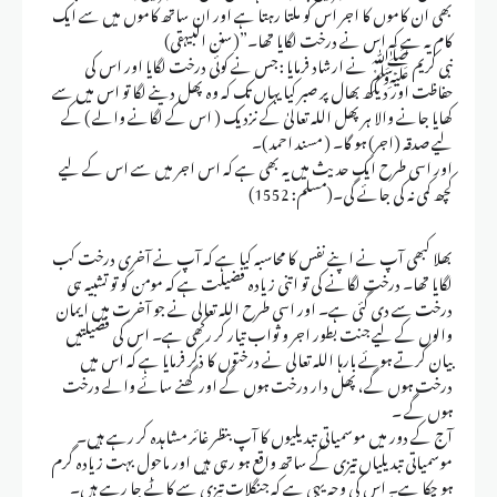
بھی ان کاموں کا اجر اس کو ملتا رہتا ہے اور ان ساتھ کاموں میں سے ایک
کام یہ ہے کہ اس نے درخت لگایا تھا۔”(سنن البیہقی)
نبی کریم ﷺ نے ارشاد فرمایا : جس نے کوئی درخت لگایا اور اس کی
حفاظت اور دیکھ بھال پر صبر کیا یہاں تک کہ وہ پھل دینے لگا تو اس میں سے
کھایا جانے والا ہر پھل اللہ تعالیٰ کے نزدیک ( اس کے لگانے والے ) کے
لیے صدقہ (اجر) ہو گا۔ ( مسند احمد )۔
اور اسی طرح ایک حدیث میں یہ بھی ہے کہ اس اجر میں سے اس کے لیے
کچھ کمی نہ کی جائے گی۔(مسلم: 1552)
بھلا کبھی آپ نے اپنے نفس کا محاسبہ کیا ہے کہ آپ نے آخری درخت کب
لگایا تھا۔ درخت لگانے کی تو اتنی زیادہ فضیلت ہے کہ مومن کو تو تشبیہ ہی
درخت سے دی گئی ہے۔ اور اسی طرح اللہ تعالی نے جو آخرت میں ایمان
والوں کے لیے جنت بطور اجر و ثواب تیار کر رکھی ہے۔ اس کی فضیلتیں
بیان کرتے ہوئے بارہا اللہ تعالی نے درختوں کا ذکر فرمایا ہے کہ اس میں
درخت ہوں گے، پھل دار درخت ہوں گے اور گھنے سائے والے درخت
ہوں گے ۔
آج کے دور میں موسمیاتی تبدیلیوں کا آپ بنظر غائر مشاہدہ کر رہے ہیں۔
موسمیاتی تبدیلیاں تیزی کے ساتھ واقع ہو رہی ہیں اور ماحول بہت زیادہ گرم
ہو چکا ہے۔ اس کی وجہ یہی ہے کہ جنگلات تیزی سے کاٹے جا رہے ہیں۔