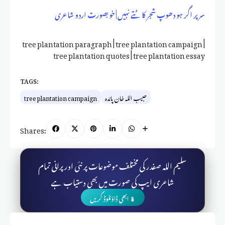
سر پر اگر ہو دھوپ شجر کاٹتے نہیں | خوبصورت اردو شاعری
tree plantation paragraph | tree plantation campaign |
tree plantation quotes | tree plantation essay
TAGS:
حبیب اللہ خان پاندہ
tree plantation campaign
Shares:
سلیم اللہ صفدر کی مختلف موضوعات پر نئی اور پرانی تمام
شاعری ایپ کی صورت میں بھی دستیاب ہے
📱 ابھی ڈاؤنلوڈ کریں