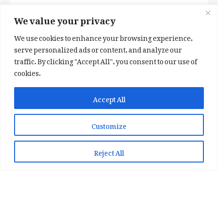
We value your privacy
We use cookies to enhance your browsing experience,
serve personalized ads or content, and analyze our
traffic. By clicking "Accept All", you consent to our use of
cookies.
✕
✨ اپنی پسند کا فرمايشی کلام لکھوائیں
Accept All
یا ہماری خوبصورت شاعری ایپ انسٹال کریں
Customize
📞 WhatsApp پر رابطہ کریں
📲 Play Store سے ایپ انسٹال کریں
Reject All