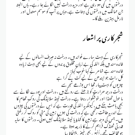
درختوں میں کمی ہو رہی ہے اور مزید درخت نہیں اگائے جا رہے۔ ہاں البتہ
جن ممالک میں درختوں کی بہتات ہے، وہاں پر آپ کو موسم معتدل اور
نارمل بہترین ملے گا۔
شجر کاری پر اشعار
شجرکاری کے بہت سارے فوائد ہیں۔ درخت نہ صرف انسانوں کے لیے
فائدہ مند ہیں بلکہ اللہ کی بے زبان مخلوق پرندوں کے لیے بھی بہت زیادہ
فائدہ مند ہے شاعر نے کہا خوب کہا:
کل رات جو ایندھن کے لیے کٹ کے گرا ہے
چڑیوں کو بہت پیار تھا اس بوڑھے شجر سے
درخت درجہ حرارت کو بڑھنے سے روکتے ہیں ، درخت اور پودے لگانے سے
ما حول ٹھنڈا اور خوشگوار رہتا ہے۔ درخت لینڈ سلائیڈنگ کی روک تھام کا
بھی باعث بنتے ہیں ، کیونکہ یہ اللہ کی قدرت ہے کہ اس نے درختوں کی جڑوں
کے اندر یہ طاقت رکھی ہے کہ درخت کی جڑیں زمین کی مٹی کو روک کر رکھتی
ہیں۔ جس کی وجہ سے زمین کا کٹاﺅ یا لینڈ سلائیڈنگ نہیں ہوتی۔ درختوں کا سایہ
قدرتی ٹھنڈک فراہم کرنے کا ذریعہ ہوتا ہے۔
جو مخالف تھے ، اُنہیں بھی فیض پہنچاتا رہا