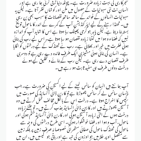
شجرکاری کی بہت زیادہ ضرورت ہے۔ چونکہ دنیا ترقی کرتی جا رہی ہے اور
انسان نت نئی سہولیات کے حصول میں مگن اور کوشاں نظر آتا ہے۔ لیکن یہ
سہولیات انسانوں کے فوائد کے ساتھ ساتھ نقصانات کا سبب بھی بن رہی
ہیں۔ ٹھنڈا رہنے کے لیے ایئر کنڈیشن آپ کے کمرے کے اندر کا ماحول تو یخ
بستہ بنا دیتا ہے، لیکن باہر جو گرمی پھینک رہا ہوتا ہے اس کا شاید آپ کو اندازہ
نہیں کہ فضاء و ہوا میں کتنا زیادہ نقصان ہو رہا ہوتا ہے۔ اس لیے رب کی بنائی
ہوئی فطرت میں خیر اور بھلائی ہے۔ رب نے ٹھنڈک کے لیے درختوں کو اگایا
ہے۔ انسان کی بنائی ہوئی مشینری ایک طرف فائدہ دے رہی ہے تو دوسری
طرف نقصان دے رہی ہے۔ لیکن رب کے بنائے و تخلیق کیے ہوئے
درخت دونوں طرف ہی مفید ثابت ہو رہے ہیں۔
آپ جانتے ہیں انسان کو سانس لینے کے لیے اکسیجن کی ضرورت ہے۔ جب
انسان سانس لے کر سانس چھوڑتا ہے تو کاربن ڈائی آکسائیڈ کی صورت میں
گیس کا اخراج ہوتا ہے۔ درخت اس کے بالکل مخالف عمل کرتے ہیں وہ
آکسیجن چھوڑتے ہیں اور کاربن ڈائی اکسائیڈ جذب کرتے ہیں۔ تو جتنے زیادہ
درخت ہوں گے اتنی زیادہ آکسیجن ہوگی اور کاربن ڈائی آکسائیڈ ختم ہوگی اور
ماحول، آب و ہوا اور فضا خوشگوار ہوگی۔ اسی طرح درختوں کی وجہ سے
ماحول کی ٹھنڈک ماحول کی صفائی ستھرائی خصوصا نہ صرف زمین پر بلکہ زمین
سے متصل اوپر خلا میں جو اوزون کی تہہ ہے اور باقی جو گیسیں ہیں، ان میں