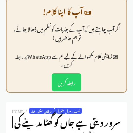
📜 آپ کا اپنا کلام!
اگر آپ چاہتے ہیں کہ آپ کے جذبات کو نظم میں ڈھالا جائے،
تو ہم حاضر ہیں!
💌 فرمايشی کلام لکھوانے کے لیے ہم سے WhatsApp پر رابطہ
کریں۔
رابطہ کریں
نعت رسول مقبول
عرفان منظور بھٹہ
HOME
سرور دیتی ہے جاں کو گھٹا مدینے کی |