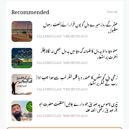
Recommended
View All
حشر کے روز میرے دل کو یوں قرار ائے | نعت رسول
مقبول
SALEEM ULLAH
3 MONTHS AGO
سنو دنیا والو یہ دل کا فسانہ کہ دنیا میں یہ دل کبھی نہ لگانا |فکر
آخرت پر اشعار
SALEEM ULLAH
4 MONTHS AGO
زخمی دل کو سکوں کا سمندر دیا کلمہِ شکر لب سے ہوا جب ادا |
رب کے شکر پر اشعار
SALEEM ULLAH
7 MONTHS AGO
تیری ناموس پہ صدیق جو وارے جائیں | منقبت حضرت ابو
بکر صدیق رضی اللہ عنہ
SALEEM ULLAH
8 MONTHS AGO