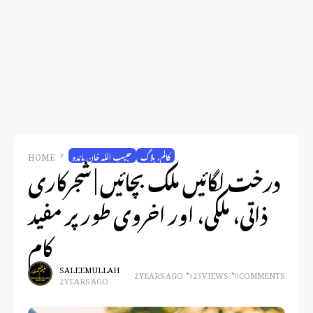
کالم، بلاگ
حبیب اللہ خان پاندہ
HOME
درخت لگائیں ملک بچائیں | شجرکاری
ذاتی، ملکی، اور اخروی طور پر مفید
کام
SALEEM ULLAH
2 YEARS AGO
123 VIEWS
0 COMMENTS
2 YEARS AGO