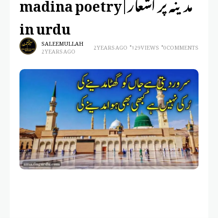
مدینہ پر اشعار | madina poetry
in urdu
SALEEM ULLAH
2 YEARS AGO
129 VIEWS
0 COMMENTS
2 YEARS AGO