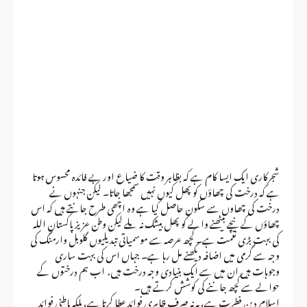
شجرکاری ایک ایسا کام ہے کہ بظاہر وقت کا ضیاع اور بے فائدہ محسوس ہوتا
ہے کہ درخت کی چھاؤں کو پھل کیوں نہیں سمجھا جاتا۔ لیکن جنہوں نے
درخت کی چھاوں سے سکون حاصل کیا ہے وہ اچھی طرح جانتے ہیں کہ اس
چھاؤں کے نیچے بیٹھنے والے کو پھل بیشک نہ ملے لیکن وطن عزیز پاکستان اللہ
کی بہت بڑی نعمت ہے۔ کچھ عرصہ سے موسمیاتی تبدیلیوں گلوبل وارمنگ کی
وجہ سے گرمی میں اضافہ دیکھنے مل رہا ہے۔ جہاں اس کی بہت ساری
وجوہات ہیں ان میں سے ایک بنیادی وجہ درخت ہیں. اب ہم درختوں کے
حوالے سے کچھ جاننے کی کوشش کرتے ہیں۔
اسلام دین فطرت ہے، یہ نہ صرف ظاہری فوائد عطا کرتا ہے، بلکہ باطنی فوائد