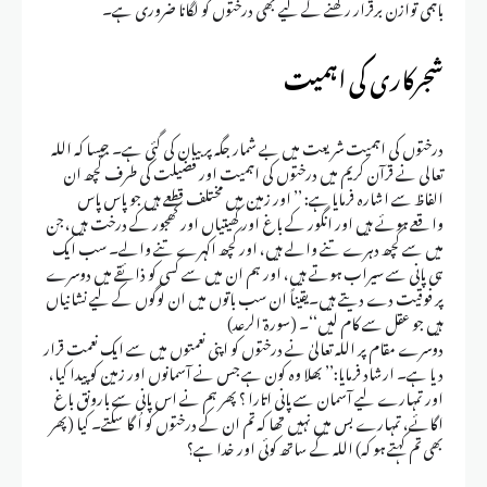
باہمی توازن برقرار رکھنے کے لیے بھی درختوں کو لگانا ضروری ہے۔
شجرکاری کی اہمیت
درختوں کی اہمیت شریعت میں بے شمار جگہ پر بیان کی گئی ہے۔ جیسا کہ اللہ
تعالی نے قرآن کریم میں درختوں کی اہمیت اور فضیلت کی طرف کچھ ان
الفاظ سے اشارہ فرمایا ہے: ’’ اور زمین میں مختلف قطعے ہیں جو پاس پاس
واقعے ہوئے ہیں اور انگور کے باغ اور کھیتیاں اور کھجور کے درخت ہیں، جن
میں سے کچھ دہرے تنے والے ہیں، اور کچھ اکہرے تنے والے۔ سب ایک
ہی پانی سے سیراب ہوتے ہیں، اور ہم ان میں سے کسی کو ذائقے میں دوسرے
پر فوقیت دے دیتے ہیں۔یقیناً ان سب باتوں میں ان لوگوں کے لیے نشانیاں
ہیں جو عقل سے کام لیں‘‘۔ (سورۃ الرعد)
دوسرے مقام پر اللہ تعالیٰ نے درختوں کو اپنی نعمتوں میں سے ایک نعمت قرار
دیا ہے۔ ارشاد فرمایا:’’ بھلا وہ کون ہے جس نے آسمانوں اور زمین کو پیدا کیا،
اور تمہارے لیے آسمان سے پانی اتارا ؟ پھر ہم نے اس پانی سے بارونق باغ
اگائے، تمہارے بس میں نہیں تھا کہ تم ان کے درختوں کو اُگا سکتے۔ کیا (پھر
بھی تم کہتے ہو کہ) اللہ کے ساتھ کوئی اور خدا ہے؟