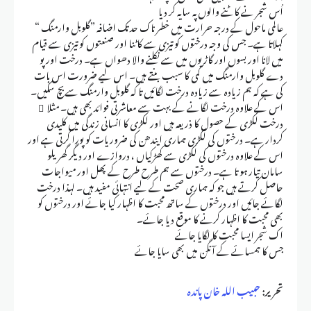
اُس شجر نے کاٹنے والوں پہ سایہ کر دیا
عالمی ماحول کے درجہ حرارت میں خطر ناک حد تک اضافہ ”گلوبل وارمنگ “
کہلاتا ہے۔ جس کی وجہ درختوں کو تیزی سے کاٹنا اور صنعتوں کو تیزی سے قیام
میں لانا اور بسوں اور گاڑیوں میں سے نکلنے والا دھواں ہے۔ درخت اور پو
دے گلوبل وارمنگ میں کمی کا سبب بنتے ہیں۔ اس لیے ضرورت اس بات
کی ہے کہ ہم زیادہ سے زیادہ درخت لگائیں تا کہ گلوبل وارمنگ سے بچ سکیں۔
اس کے علاوہ درخت لگانے کے بہت سے معاشرتی فوائد بھی ہیں۔ مثلا ً
درخت لکڑی کے حصول کا ذریعہ ہیں اور لکڑی کا انسانی زندگی میں کلیدی
کردار ہے۔ درختوں کی لکڑی ہماری ایندھن کی ضروریات کو پورا کرتی ہے اور
اس کے علاوہ درختوں کی لکڑی سے کھڑکیاں ، دروازے اور دیگر گھریلو
سامان تیار ہو تا ہے۔ درختوں سے ہم طرح طرح کے پھل اور میواجات
حاصل کرتے ہیں جو کہ ہماری صحت کے لیے انتہائی مفید ہیں۔ لہذا درخت
لگائے جائیں اور درختوں کے ساتھ محبت کا اظہار کیا جائے اور درختوں کو
بھی محبت کا اظہار کرنے کا موقع دیا جائے۔
اک شجر ایسا محبت کا لگایا جائے
جس کا ہمسائے کے آنگن میں بھی سایا جائے
تحریر:
حبیب اللہ خان پاندہ