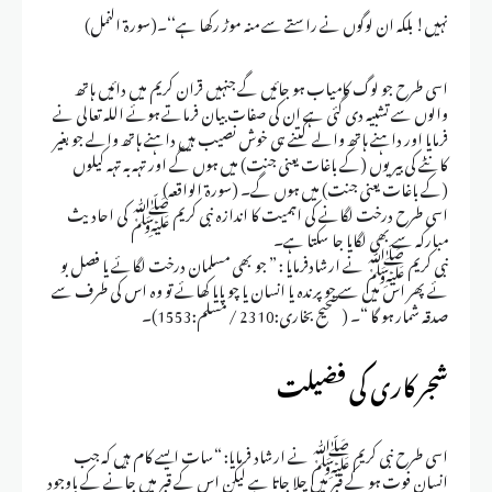
نہیں! بلکہ ان لوگوں نے راستے سے منہ موڑ رکھا ہے‘‘۔(سورۃ النمل)
اسی طرح جو لوگ کامیاب ہو جائیں گے جنہیں قران کریم میں دائیں ہاتھ
والوں سے تشبیہ دی گئی ہے ان کی صفات بیان فرماتے ہوئے اللہ تعالی نے
فرمایا اور داہنے ہاتھ والے کتنے ہی خوش نصیب ہیں داہنے ہاتھ والے جو بغیر
کانٹے کی بیریوں (کے باغات یعنی جنت) میں ہوں گے اور تہہ بہ تہہ کیلوں
(کے باغات یعنی جنت) میں ہوں گے۔ (سورۃ الواقعہ)
اسی طرح درخت لگانے کی اہمیت کا اندازہ نبی کریم ﷺ کی احادیث
مبارکہ سے بھی لگایا جا سکتا ہے۔
نبی کریم ﷺ نے ارشادفرمایا : ” جو بھی مسلمان درخت لگائے یا فصل بو
ئے پھر اس میں سے جو پرندہ یا انسان یا چو پایا کھائے تو وہ اس کی طرف سے
صدقہ شمار ہو گا “۔ ( صحیح بخاری:2310 / مسلم:1553)۔
شجر کاری کی فضیلت
اسی طرح نبی کریم ﷺ نے ارشاد فرمایا: “سات ایسے کام ہیں کہ جب
انسان فوت ہو کے قبر میں چلا جاتا ہے لیکن اس کے قبر میں جانے کے باوجود