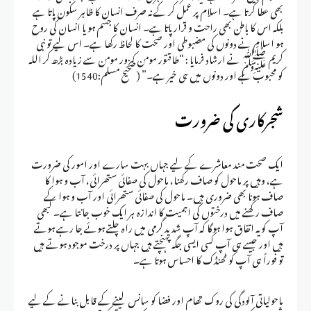
بھی عطا کرتا ہے۔ اسلام پر عمل کر کے نہ صرف انسان کا ظاہر سکون پاتا ہے
بلکہ اس کا باطن بھی راحت و قرار پاتا ہے۔ انسان کا جسم ہو یا انسان کی روح
ہو اسلام نے دونوں کی مضبوطی اور صحت کا لحاظ رکھا ہے۔ اس لیے تو نبی
کریم ﷺ نے ارشاد فرمایا : “طاقتور مومن کمزور مومن سے زیادہ بڑھ کر اللہ
کو محبوب ہے اور دونوں میں ہی خیر ہے۔” (صحیح مسلم:1540)
شجرکاری کی ضرورت
ایک صحت مند معاشرے کے لیے جہاں بہت سارے اور امور کی ضرورت
ہے، وہیں پر ماحول کو صاف رکھنا، ماحول کی صفائی ستھرائی، آب و ہوا کا
صاف ہونا بھی ضروری ہیں۔ ماحول کی صفائی ستھرائی اور آب و ہوا کے
صاف رکھنے میں درختوں کی اہمیت کا اندازہ ہر ایک خوب جانتا ہے۔ کبھی
آپ کو یہ اتفاق ہوا ہوگا کہ آپ شدید گرمی میں راہ چلتے ہوئے جا رہے ہوتے
ہیں اور جیسے ہی آپ کسی ایسی جگہ پہنچتے ہیں جہاں پر درخت موجود ہوتے ہیں
تو فوراً ہی آپ کو ٹھنڈک کا احساس ہوتا ہے۔
ماحولیاتی آلودگی کی روک تھام اور فضا کو سانس لینے کے قابل بنانے کے لیے