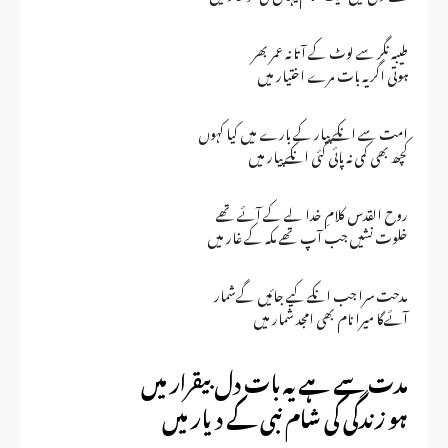
طیبہ نگر سے لوٹ کے آتا نہ عمر بھر
ہوتی اگر یہ بات مرے اختیار میں
امت سے انکے پیار کے بارے میں کیا کہوں
کچھ بھی کمی نہ پائی گئی انکے پیار میں
روح القدس کلامِ خدا لے کے آئے تھے
خلوت نشیں جب آپ تھے مکہ کے غار میں
مدحت سرا جب انکے کیے جائیں گےشمار
آئےگا میرا نام بھی امجد شمار میں
مدت سے ہے یہ بات دل بیقرار میں
ہو زندگی کی شام نبی کے دیار میں