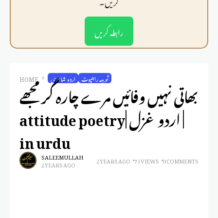
کریں۔
رابطہ کریں
ثوبیہ راجپوت
اردو شاعری
HOME
بھاتی نہیں وفائیں مرے چارہ گر مجھے
| اردو غزل |attitude poetry
in urdu
SALEEM ULLAH
2 YEARS AGO
73 VIEWS
0 COMMENTS
2 YEARS AGO