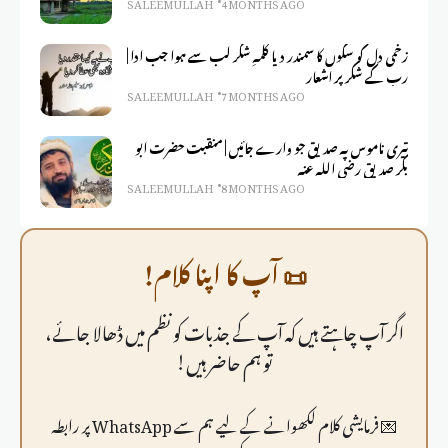
SALEEM ULLAH
4 MONTHS AGO
زخمی دل کو سکوں کا سمندر دیا کلمہِ شکر لب سے ہوا جب ادا |
رب کے شکر پر اشعار
SALEEM ULLAH
7 MONTHS AGO
تیری ناموس پہ صدیق جو وارے جائیں | منقبت حضرت ابو
بکر صدیق رضی اللہ عنہ
SALEEM ULLAH
8 MONTHS AGO
📜 آپ کا اپنا کلام!
اگر آپ چاہتے ہیں کہ آپ کے جذبات کو نظم میں ڈھالا جائے،
تو ہم حاضر ہیں!
💌 فرمايشی کلام لکھوانے کے لیے ہم سے WhatsApp پر رابطہ