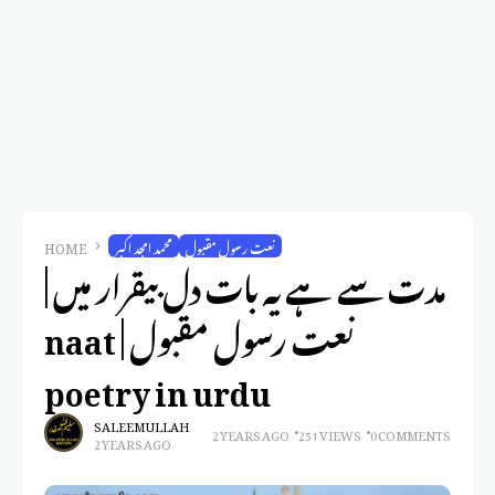
نعت رسول مقبول
محمد امجد اکبر
HOME
مدت سے ہے یہ بات دل بیقرار میں |
نعت رسول مقبول | naat
poetry in urdu
SALEEM ULLAH
2 YEARS AGO
251 VIEWS
0 COMMENTS
2 YEARS AGO