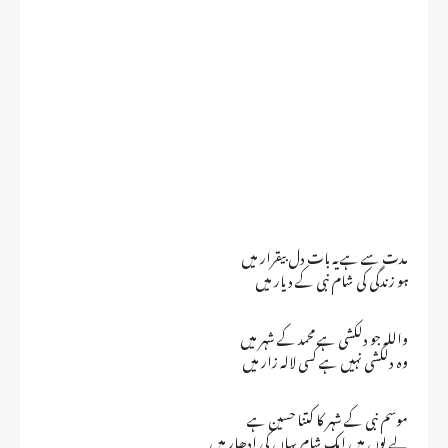
مدت سے ہے یہ بات دل بیقرار میں
ہو زندگی کی شام نبی کے دیار میں
واللہ جو دلکشی ہے محمد کے شہر میں
وہ دلکشی نہیں ہے کسی لالہ زار میں
موسم نبی کے شہر کا کتنا حسین ہے
لے لوں میں ایک شام یہاں کی ادھار میں