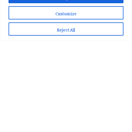
Customize
📞 WhatsApp پر رابطہ کریں
📲 Play Store سے ایپ انسٹال کریں
Reject All