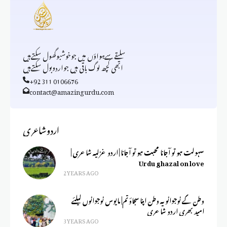
سلیقےسےہواؤں میں جوخوشبوگھول سکتےہیں
ابھی کچھ لوگ باقی ہیں جواردوبول سکتےہیں
+92 311 0106676
contact@amazingurdu.com
اردوشاعری
سہولت ہو تو آجانا محبت ہو تو آجانا | اردو غزلیہ شاعری |
Urdu ghazal on love
2 YEARS AGO
وطن کے نوجوانو یہ وطن اپنا سجاؤ تم| مایوس نوجوانوں کیلئے
امید بھری اردو شاعری
3 YEARS AGO