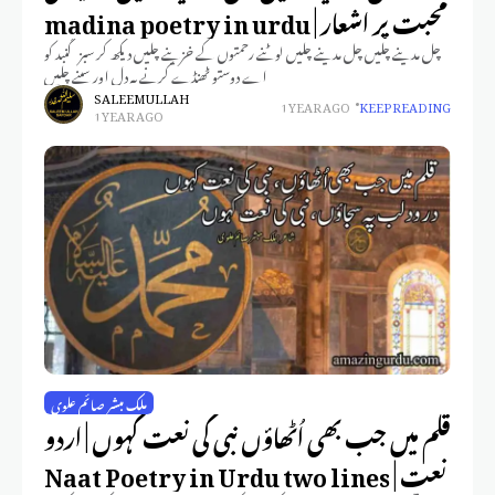
محبت پر اشعار | madina poetry in urdu
چل مدینے چلیں چل مدینے چلیں لوٹنے رحمتوں کے خزینے چلیں دیکھ کر سبز گنبد کو
اے دوستو ٹھنڈے کرنے یہ دل اور سینے چلیں
SALEEM ULLAH
1 YEAR AGO
KEEP READING
1 YEAR AGO
ملک مبشر صائم علوی
قلم میں جب بھی اُٹھاؤں نبی کی نعت کہوں | اردو
نعت | Naat Poetry in Urdu two lines