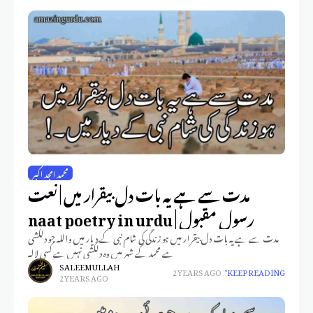
محمد امجد اکبر
مدت سے ہے یہ بات دل بیقرار میں | نعت
رسول مقبول | naat poetry in urdu
مدت سے ہے یہ بات دل بیقرار میں ہو زندگی کی شام نبی کے دیار میں واللہ جو دلکشی
ہے محمد کے شہر میں وہ دلکشی نہیں ہے کسی لالہ
SALEEM ULLAH
2 YEARS AGO
KEEP READING
2 YEARS AGO