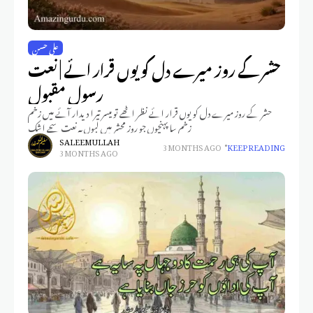
علی حسن
حشر کے روز میرے دل کو یوں قرار ائے | نعت
رسول مقبول
حشر کے روز میرے دل کو یوں قرار ائے نظر اٹھے تو میسر تیرا دیدار آئے میں زخم
زخم سا پہنچوں جو روزِ محشر میں لبوں پہ نعت سجے اشک
SALEEM ULLAH
3 MONTHS AGO
KEEP READING
3 MONTHS AGO