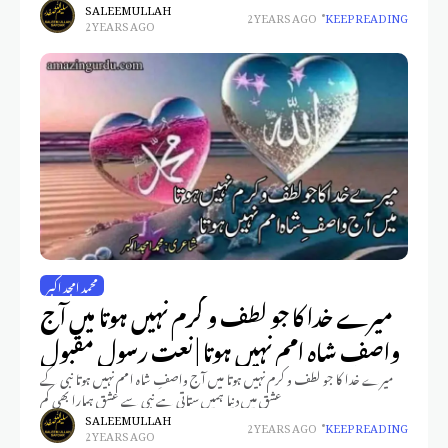
SALEEM ULLAH
2 YEARS AGO
KEEP READING
2 YEARS AGO
محمد امجد اکبر
میرے خدا کا جو لطف و کرم نہیں ہوتا میں آج
واصفِ شاہ امم نہیں ہوتا | نعت رسول مقبول
میرے خدا کا جو لطف و کرم نہیں ہوتا میں آج واصفِ شاہ امم نہیں ہوتا نبی کے
عشق میں دنیا ہمیں ستاتی ہے نبی سے عشق ہمارا بھی کم
SALEEM ULLAH
2 YEARS AGO
KEEP READING
2 YEARS AGO