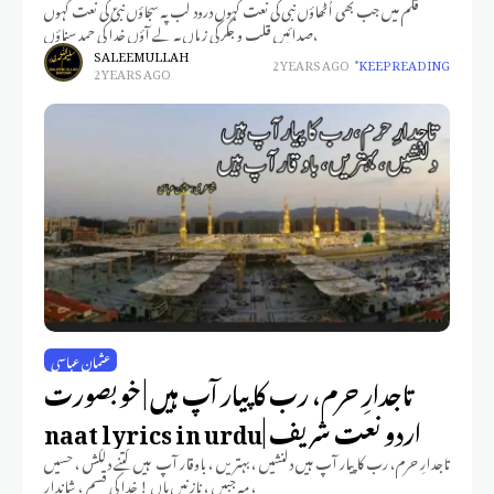
قلم میں جب بھی اُٹھاؤں نبی کی نعت کہوں درود لب پہ سجاؤں نبیؐ کی نعت کہوں
صدائیں قلب و جگر کی زباں پہ لے آؤں خدا کی حمد سناؤں،
SALEEM ULLAH
2 YEARS AGO
KEEP READING
2 YEARS AGO
عثمان عباسی
تاجدارِ حرم، رب کا پیار آپ ہیں | خوبصورت
اردو نعت شریف |naat lyrics in urdu
تاجدارِ حرم، رب کا پیار آپ ہیں دلنشیں ، بہتریں ، باوقار آپ ہیں کتنے دلکش ، حسیں
، مہ جبیں ، نازنیں ہاں ! خدا کی قسم ، شاندار