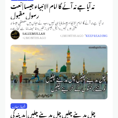
نہ آیا ہے نہ آئے گا امام الانبیاء جیسا | نعت
رسول مقبول
نہ آیا ہے نہ آئے گا امام الانبیاء جیسابنایا ہی نہیں رب نے جہاں میں مصطفی جیسا نہ
ملتی ہیں کہیں والیل جیسی زلفیں دنیا میںنہ پایا ہے کوئی چہرہ
SALEEM ULLAH
12 MONTHS AGO
KEEP READING
12 MONTHS AGO
شہباز معاویہ
چل مدینے چلیں چل مدینے چلیں | مدینہ کی