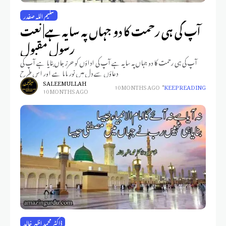
سلیم اللہ صفدر
آپ کی ہی رحمت کا دو جہاں پہ سایہ ہے| نعت
رسول مقبول
آپ کی ہی رحمت کا دو جہاں پہ سایہ ہے آپ کی اداؤں کو حرز جاں بنایا ہے آپ کی
دعاؤں سے دل میں نور پایا ہے اور اس طرح
SALEEM ULLAH
10 MONTHS AGO
KEEP READING
10 MONTHS AGO
ڈاکٹر محمد اظہر خالد