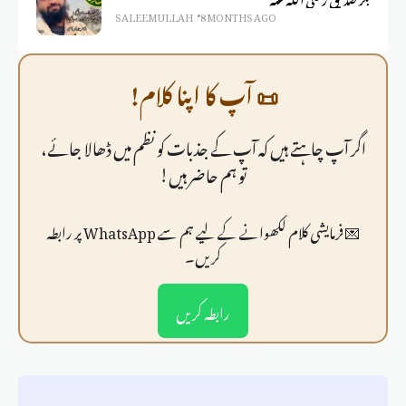
SALEEM ULLAH
8 MONTHS AGO
📜 آپ کا اپنا کلام!
اگر آپ چاہتے ہیں کہ آپ کے جذبات کو نظم میں ڈھالا جائے،
تو ہم حاضر ہیں!
💌 فرمايشی کلام لکھوانے کے لیے ہم سے WhatsApp پر رابطہ
کریں۔
رابطہ کریں