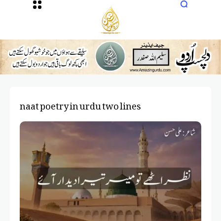
naat poetry in urdu two lines