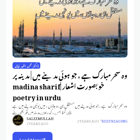
ڈاکٹر محمد اظہر خالد
وہ سحر مبارک ہے ، جو ہوئی مدینے میں | مدینہ پر
خوبصورت اشعار |madina sharif
poetry in urdu
وہ سحر مبارک ہے ، جو ہوئی مدینے میں مستقل ہی رہ جاؤں ، میں یونہی مدینے میں ہے
یہی تمنا بسں ، کہ رہوں مدینہ میں قبر بھی بنے
SALEEM ULLAH
2 YEARS AGO
KEEP READING
2 YEARS AGO
Load More