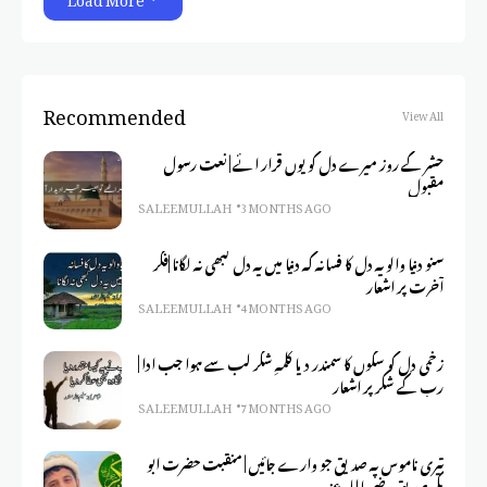
Recommended
View All
حشر کے روز میرے دل کو یوں قرار ائے | نعت رسول
مقبول
SALEEM ULLAH
3 MONTHS AGO
سنو دنیا والو یہ دل کا فسانہ کہ دنیا میں یہ دل کبھی نہ لگانا |فکر
آخرت پر اشعار
SALEEM ULLAH
4 MONTHS AGO
زخمی دل کو سکوں کا سمندر دیا کلمہِ شکر لب سے ہوا جب ادا |
رب کے شکر پر اشعار
SALEEM ULLAH
7 MONTHS AGO
تیری ناموس پہ صدیق جو وارے جائیں | منقبت حضرت ابو
بکر صدیق رضی اللہ عنہ