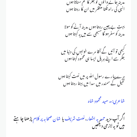
مدینہ جانے والوں کو جگر کا غم سناتا ہوں
انہی کی راہ تکتا منتظر میں ان کا رہتا ہوں
بہت بے چین رہتا ہوں مدینہ آنے کو مولا
مدینہ کو سفر ہو گا سبھی سے میں یہ کہتا ہوں
کبھی تو آئیں گے آقا مرے خوابوں کی دنیا میں
جگر سے اپنے ہر پل ایسا ہی محمود کہتا ہوں
مرے پیارے رسول اللّٰہ پر میں نعت کہتا ہوں
تخیل کے سمندر میں سدا میں بہتا رہتا ہوں
شاعری:۔ سید محمود شاہ
اگر آپ مزید
حمدیہ اشعار
،
نعت شریف
یا
شان صحابہ پر کلام
پڑھنا چاہتے
ہیں تو یہ لازمی دیکھیں