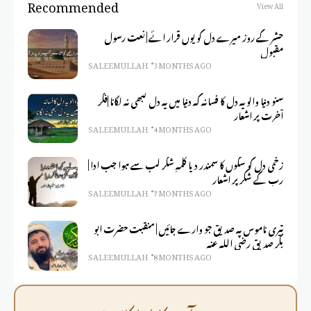
Recommended
View All
حشر کے روز میرے دل کو یوں قرار ائے | نعت رسول
مقبول
SALEEM ULLAH
3 MONTHS AGO
سنو دنیا والو یہ دل کا فسانہ کہ دنیا میں یہ دل کبھی نہ لگانا |فکر
آخرت پر اشعار
SALEEM ULLAH
4 MONTHS AGO
زخمی دل کو سکوں کا سمندر دیا کلمہِ شکر لب سے ہوا جب ادا |
رب کے شکر پر اشعار
SALEEM ULLAH
7 MONTHS AGO
تیری ناموس پہ صدیق جو وارے جائیں | منقبت حضرت ابو
بکر صدیق رضی اللہ عنہ
SALEEM ULLAH
8 MONTHS AGO