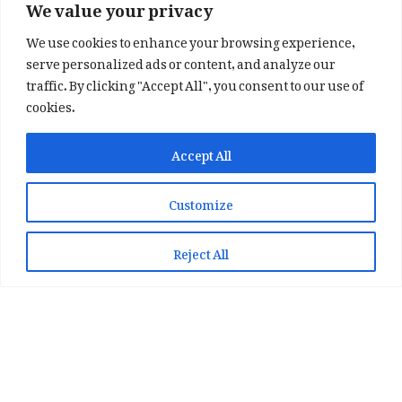
We value your privacy
We use cookies to enhance your browsing experience,
serve personalized ads or content, and analyze our
traffic. By clicking "Accept All", you consent to our use of
cookies.
✕
✨ اپنی پسند کا فرمايشی کلام لکھوائیں
Accept All
یا ہماری خوبصورت شاعری ایپ انسٹال کریں
Customize
📞 WhatsApp پر رابطہ کریں
📲 Play Store سے ایپ انسٹال کریں
Reject All