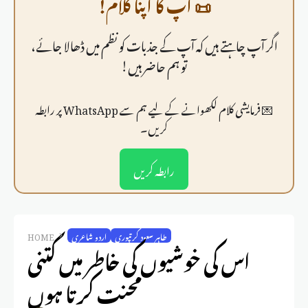
📜 آپ کا اپنا کلام!
اگر آپ چاہتے ہیں کہ آپ کے جذبات کو نظم میں ڈھالا جائے،
تو ہم حاضر ہیں!
💌 فرمايشی کلام لکھوانے کے لیے ہم سے WhatsApp پر رابطہ
کریں۔
رابطہ کریں
طاہر سعود کرتپوری
اردو شاعری
HOME
اس کی خوشیوں کی خاطر میں کتنی
محنت کرتا ہوں