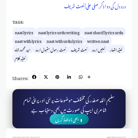
درد دل کی دوا ذکر صلی علی | نعت شریف
TAGS:
naat lyrics
naat lyrics urdu writing
naat sharif lyrics urdu
naat with lyrics
naat with urdu lyrics
written naat
نعتیہ اشعار
نعتیں اردو
نعت شریف
نعت رسول مقبول اردو
سید محمود شاہ
نعتیہ کلام
Shares:
سلیم اللہ صفدر کی مختلف موضوعات پر نئی اور پرانی تمام
شاعری ایپ کی صورت میں بھی دستیاب ہے
📱 ابھی ڈاؤنلوڈ کریں
PREVIOUS POST
NEXT POST