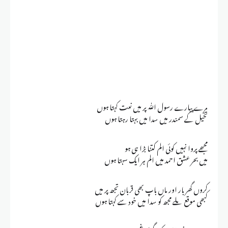
مرے پیارے رسول اللّٰہ پر میں نعت کہتا ہوں
تخیل کے سمندر میں سدا میں بہتا رہتا ہوں
مجھے پروا نہیں کوئی الم کتنا بڑا ہی ہو
میں بحر عشق احمد میں الم ہر ایک سہتا ہوں
کروں گھر بار اور ماں باپ بھی قربان تجھ پر میں
کبھی موقع ملے مجھ کو سدا میں خود سے کہتا ہوں