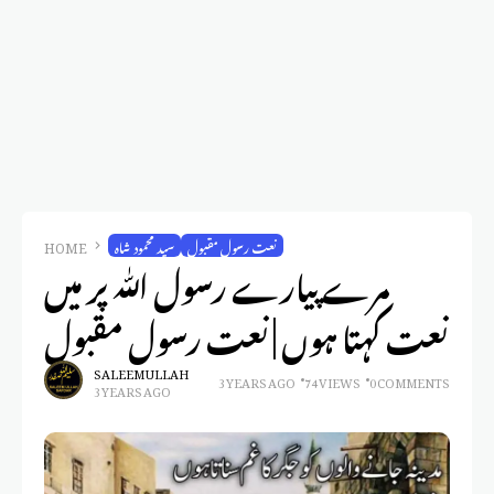
نعت رسول مقبول
سید محمود شاہ
HOME
مرے پیارے رسول اللّٰہ پر میں
نعت کہتا ہوں | نعت رسول مقبول
SALEEM ULLAH
3 YEARS AGO
74 VIEWS
0 COMMENTS
3 YEARS AGO