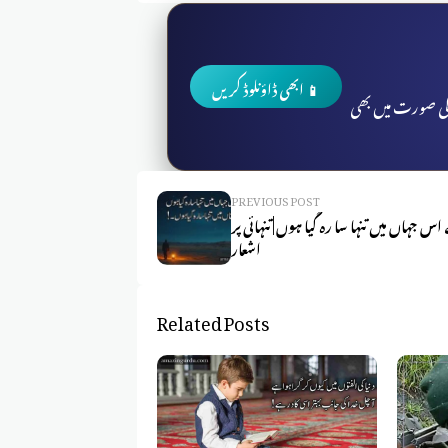
📱 ابھی ڈاؤنلوڈ کریں
 کی صورت میں بھی
PREVIOUS POST
 اس جہاں میں تنہا سا رہ گیا ہوں | تنہائی پر
اشعار
Related Posts