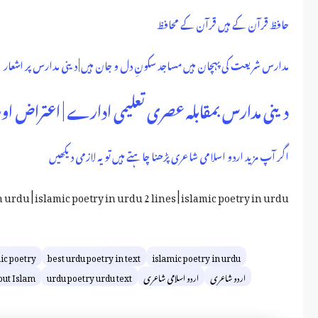
حافظ قرآن کے ہیں قرآن کے محافظ
مدارس شریعت کی پہچان ہیں مساجد سکونِ دل و جان ہیں | دینی مدارس پر اشعار
دینی مدارس بمقابلہ عصری تعلیمی ادارے | اعتراض اور ت
اگر آپ مزید اردو اسلامی شاعری پڑھنا چاہتے ہیں تو یہ لازمی دیکھیں
n urdu | islamic poetry in urdu 2 lines | islamic poetry in urdu
ic poetry
best urdu poetry in text
islamic poetry in urdu
اردو شاعری
اردو اسلامی شاعری
urdu poetry urdu text
out Islam