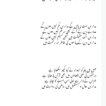
مدارس مٹ نہ پائیں گے مدارس کم نہیں ہوں گے
عدوئے دین کے آگے کبھی سرخم نہیں ہوں گے
مدارس اک حقیقت ہیں کبھی مبہم نہیں ہوں گے
مدارس دین کے پیاسوں کی خاطر ابر رحمت ہیں
ہمیں ہیں یاد کہ اجداد نے کیا کچھ سکھایا ہے
درختوں کی گھنی چھاؤں میں بھی قرآں پڑھایا ہے
خزاں کے وار سے اپنی اس امت کو بچایا ہے
مدارس حال و مستقبل ہیں، ماضی کی روایت ہیں