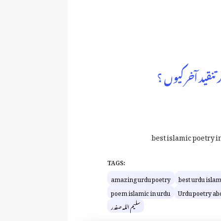
نقید آخر کیوں ؟
best islamic poetry i
TAGS:
amazing urdu poetry
best urdu islam
poem islamic in urdu
Urdu poetry ab
سلیم اللہ صفدر