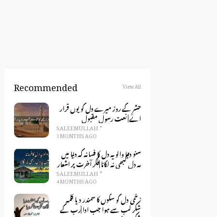
Recommended
View All
حشر کے روز میرے دل کو یوں قرار
ائے | نعت رسول مقبول
SALEEM ULLAH
3 MONTHS AGO
سنو دنیا والو یہ دل کا فسانہ کہ دنیا میں
یہ دل کبھی نہ لگانا |فکر آخرت پر اشعار
SALEEM ULLAH
4 MONTHS AGO
زخمی دل کو سکوں کا سمندر دیا کلمہِ
شکر لب سے ہوا جب ادا |رب کے