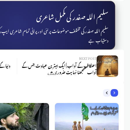
سلیم اللہ صفدر کی مکمل شاعری
سلیم اللہ صفدر کی مختلف موضوعات پر نئی اور پرانی تمام شاعری ایپ
دستیاب ہے
NEXT POST
اعتکاف کے آداب | ایک بہترین عبادت جس کے
دنیا کے
آداب سمجھنا نہایت ضروری ہیں