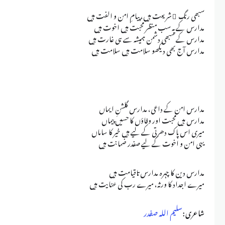
سبھی رنگ ِ شریعت ہیں، پیامِ امن و الفت ہیں
مدارس کے یہ سب منظر محبت ہیں اخوت ہیں
مدارس کے سبھی دشمن ہمیشہ سے ہی غارت ہیں
مدارس آج بھی دیکھو سلامت ہیں سلامت ہیں
مدارس امن کے داعی، مدارس گلشنِ ایماں
مدارس ہیں محبت اور وفاؤں کا حسیں پیماں
میری اس پاک دھرتی کے لیے ہیں خیر کا ساماں
یہی امن و اخوت کے لیے صفدر ضمانت ہیں
مدارس دین کا چہرہ مدارس تاقیامت ہیں
میرے اجداد کا ورثہ، میرے رب کی عنایت ہیں
شاعری :
سلیم اللہ صفدر