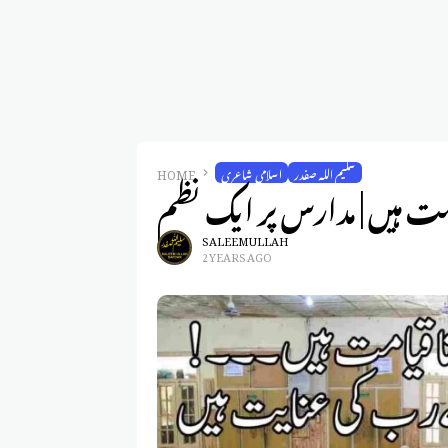
سلیم اللہ صفدر
اسلامی شاعری
HOME
مت ہیں | مدارس پر ایک نظم
SALEEM ULLAH
2 YEARS AGO