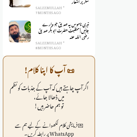
شکر پر اشعار
SALEEM ULLAH
7 MONTHS AGO
تیری ناموس پہ صدیق جو وارے
جائیں | منقبت حضرت ابو بکر صدیق
رضی اللہ عنہ
SALEEM ULLAH
8 MONTHS AGO
📜 آپ کا اپنا کلام!
اگر آپ چاہتے ہیں کہ آپ کے جذبات کو نظم
میں ڈھالا جائے،
تو ہم حاضر ہیں!
💌 فرمايشی کلام لکھوانے کے لیے ہم سے
WhatsApp پر رابطہ کریں۔