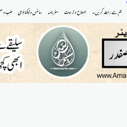
ہم سے رابطہ کریں۔
اصلاح و تربیت
سفر نامہ
سائنس و ٹیکنالوجی
طب و ص