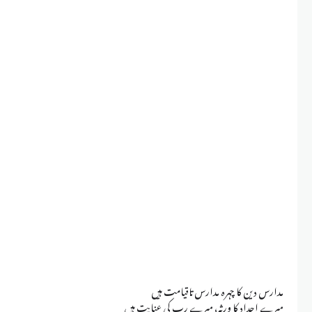
مدارس دین کا چہرہ مدارس تاقیامت ہیں
میرے اجداد کا ورثہ، میرے رب کی عنایت ہیں