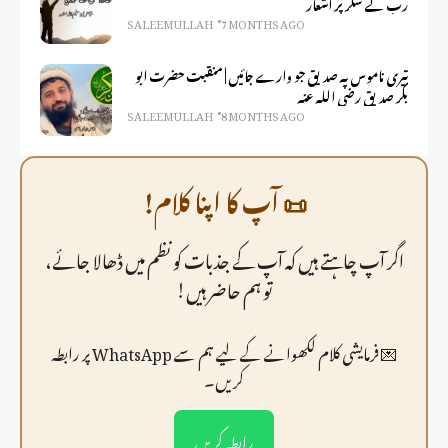
رب کے شکر پر اشعار
SALEEM ULLAH
7 MONTHS AGO
تیری ناموس پہ صدیق جو وارے جائیں | منقبت حضرت ابو
بکر صدیق رضی اللہ عنہ
SALEEM ULLAH
8 MONTHS AGO
📜 آپ کا اپنا کلام!
اگر آپ چاہتے ہیں کہ آپ کے جذبات کو نظم میں ڈھالا جائے،
تو ہم حاضر ہیں!
💌 فرمايشی کلام لکھوانے کے لیے ہم سے WhatsApp پر رابطہ
کریں۔
رابطہ کریں