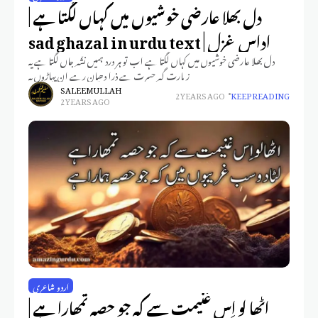
دل بھلا عارضی خوشیوں میں کہاں لگتا ہے |
اداس غزل | sad ghazal in urdu text
دل بھلا عارضی خوشیوں میں کہاں لگتا ہے اب تو ہر درد ہمیں نش٘ہ ِ جاں لگتا ہے یہ
زیارت گہ ِ حسرت ہے ذرا دھیان رہے ان پہاڑوں پہ
SALEEM ULLAH
2 YEARS AGO
KEEP READING
2 YEARS AGO
اردو شاعری
اٹھا لو اِس غنیمت سے کہ جو حصہ تمھارا ہے |