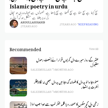
Islamic poetry in urdu
سچ کہنا ہے سچ سننا ہے سچ لکھنا ہے سچ پڑھنا ہے جھوٹوں سے ہمیشہ دوری ہو سچائی
کی رَہ پر چلنا ہے مشکل ہو کہ آسانی ہر
ABDULLAH HABIB
2 YEARS AGO
KEEP READING
2 YEARS AGO
Recommended
View All
حشر کے روز میرے دل کو یوں قرار ائے | نعت رسول
مقبول
SALEEM ULLAH
3 MONTHS AGO
سنو دنیا والو یہ دل کا فسانہ کہ دنیا میں یہ دل کبھی نہ لگانا |فکر
آخرت پر اشعار
SALEEM ULLAH
4 MONTHS AGO
زخمی دل کو سکوں کا سمندر دیا کلمہِ شکر لب سے ہوا جب ادا |