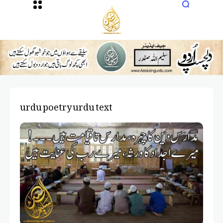
urdu poetry urdu text