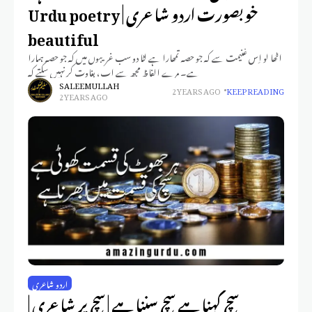
خوبصورت اردو شاعری | Urdu poetry
beautiful
اٹھا لو اِس غنیمت سے کہ جو حصہ تمھارا ہے لٹا دو سب غریبوں میں کہ جو حصہ ہمارا
ہے۔ مرے الفاظ مجھ سے اب، بغاوت کر نہیں سکتے کہ
SALEEM ULLAH
2 YEARS AGO
KEEP READING
2 YEARS AGO
اردو شاعری
سچ کہنا ہے سچ سننا ہے | سچ پر شاعری |