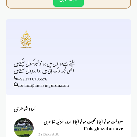
سلیقےسےہواؤں میں جوخوشبوگھول سکتےہیں
ابھی کچھ لوگ باقی ہیں جواردوبول سکتےہیں
+92 311 0106676
contact@amazingurdu.com
اردوشاعری
سہولت ہو تو آجانا محبت ہو تو آجانا | اردو غزلیہ شاعری |
Urdu ghazal on love
2 YEARS AGO