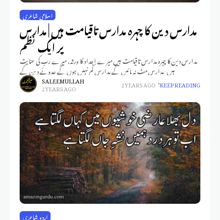
اسلامی شاعری
مدارس دین کا چہرہ مدارس تاقیامت ہیں | مدارس
پر ایک نظم
مدارس دین کا چہرہ مدارس تاقیامت ہیں میرے اجداد کا ورثہ، میرے رب کی عنایت
ہیں مدارس مٹ نہ پائیں گے مدارس کم نہیں ہوں گے عدوئے دین کے
SALEEM ULLAH
2 YEARS AGO
KEEP READING
2 YEARS AGO
اردو شاعری