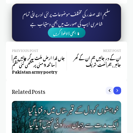
سلیم اللہ صفدر کی مختلف موضوعات پر نئی اور پرانی تمام
شاعری ایپ کی صورت میں بھی دستیاب ہے
📱 ابھی ڈاؤنلوڈ کریں
PREVIOUS POST
NEXT POST
ان کے در جائیں ہم ان کے گھر
جاں فدا ارض ملت پہ کر جائیں ہم |
جائیں ہم | نعت شریف
سانحہ 9 مئی پر لکھی گئی نظم |
Pakistan army poetry
Related Posts