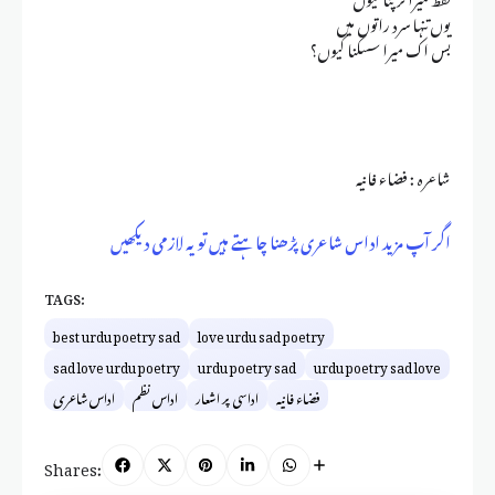
یوں تنہا سرد راتوں میں
بس اک میرا سسکنا کیوں؟
شاعرہ : فضاء فانیہ
اگر آپ مزید اداس شاعری پڑھنا چاہتے ہیں تو یہ لازمی دیکھیں
TAGS:
best urdu poetry sad
love urdu sad poetry
sad love urdu poetry
urdu poetry sad
urdu poetry sad love
فضاء فانیہ
اداسی پر اشعار
اداس نظم
اداس شاعری
Shares: