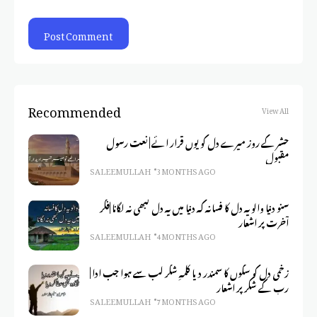
Recommended
View All
حشر کے روز میرے دل کو یوں قرار ائے | نعت رسول
مقبول
SALEEM ULLAH
3 MONTHS AGO
سنو دنیا والو یہ دل کا فسانہ کہ دنیا میں یہ دل کبھی نہ لگانا |فکر
آخرت پر اشعار
SALEEM ULLAH
4 MONTHS AGO
زخمی دل کو سکوں کا سمندر دیا کلمہِ شکر لب سے ہوا جب ادا |
رب کے شکر پر اشعار
SALEEM ULLAH
7 MONTHS AGO