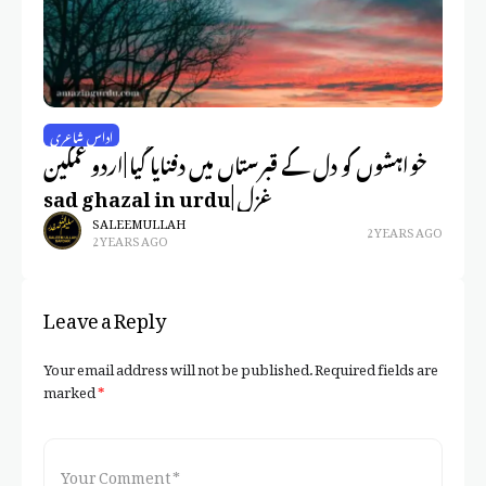
اداس شاعری
ری
خواہشوں کو دل کے قبرستاں میں دفنایا گیا |اردو غمگین
لے
غزل |sad ghazal in urdu
گ|
SALEEM ULLAH
2 YEARS AGO
2 YEARS AGO
Leave a Reply
Your email address will not be published.
Required fields are
marked
*