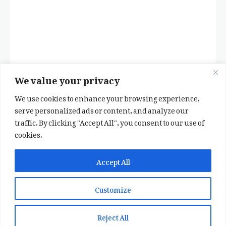
We value your privacy
We use cookies to enhance your browsing experience,
serve personalized ads or content, and analyze our
traffic. By clicking "Accept All", you consent to our use of
cookies.
✕
✨ اپنی پسند کا فرمايشی کلام لکھوائیں
Accept All
یا ہماری خوبصورت شاعری ایپ انسٹال کریں
Customize
📞 WhatsApp پر رابطہ کریں
📲 Play Store سے ایپ انسٹال کریں
Reject All