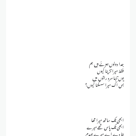
جدا دونوں ہوئے ہیں ہم
فقط میرا تڑپنا کیوں
یوں تنہا سرد راتوں میں
بس اک میرا سسکنا کیوں؟
ابھی تک ساتھ میرا تھا
ابھی تک پاس تھے میرے
بتا دے اے میرے ہمدم