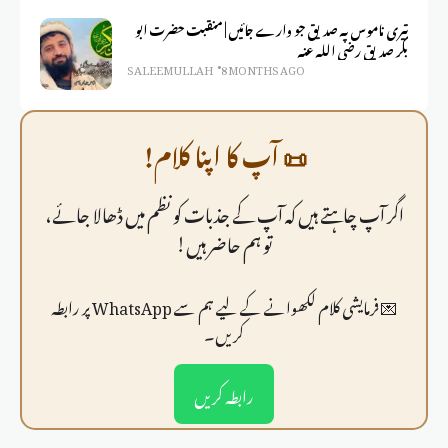
تیری ناموس پہ صدیق جو وارے جائیں | منقبت حضرت ابو
بکر صدیق رضی اللہ عنہ
SALEEM ULLAH
8 MONTHS AGO
📜 آپ کا اپنا کلام!
اگر آپ چاہتے ہیں کہ آپ کے جذبات کو نظم میں ڈھالا جائے،
تو ہم حاضر ہیں!
💌 فرمايشی کلام لکھوانے کے لیے ہم سے WhatsApp پر رابطہ
کریں۔
رابطہ کریں