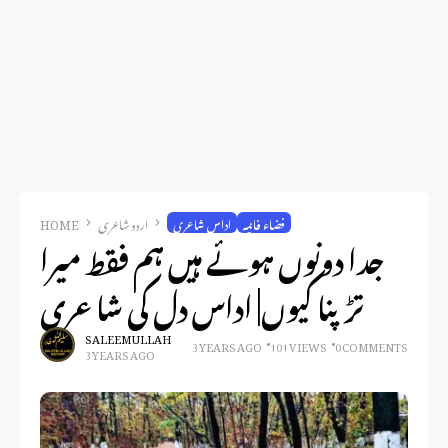
فضاء فانیہ
اداس شاعری
اردو شاعری
HOME
جدا دونوں ہوئے ہیں ہم فقط میرا
تڑپنا کیوں| اداس دل کی شاعری
SALEEM ULLAH
3 YEARS AGO
101 VIEWS
0 COMMENTS
3 YEARS AGO