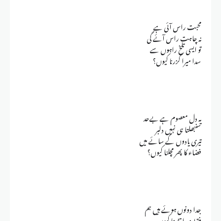
محبت راس آئی ہے
نہ چاہت راس آئے گی
تو ایسی تلخ راہوں سے
سدا میرا گزرنا کیوں؟
یہ دل معصوم ہے بےحد
سنبھلتا ہی نہیں دلبر
تیری یادوں کے سائے میں
فضاء کا پھر مچلنا کیوں؟
جدا دونوں ہوئے ہیں ہم
فقط میرا تڑپنا کیوں