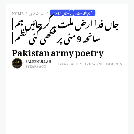
سلیم اللہ صفدر
پاکستان شاعری
اردو شاعری
HOME
جاں فدا ارض ملت پہ کر جائیں ہم |
سانحہ 9 مئی پر لکھی گئی نظم |
Pakistan army poetry
SALEEM ULLAH
3 YEARS AGO
181 VIEWS
0 COMMENTS
3 YEARS AGO