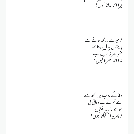
تیرا اتنا بدلنا کیوں؟
تو میرے روٹھ جانے سے
پریشاں حال رہتا تھا
نظر انداز کرکے اب
تیرا اتنا بکھرنا کیوں؟
وفا کے روپ میں مجھ سے
ہے تم نے بے وفائی کی
ہوا جو راز یہ افشاں
تو پھر تیرا جھجکنا کیوں؟