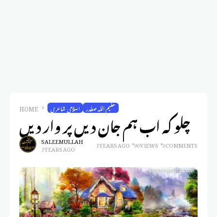
سلیم اللہ صفدر
اسلامی شاعری
HOME
چلو کہ اب ہم جان دیں پر وار دیں
SALEEM ULLAH
3 YEARS AGO
90 VIEWS
0 COMMENTS
3 YEARS AGO