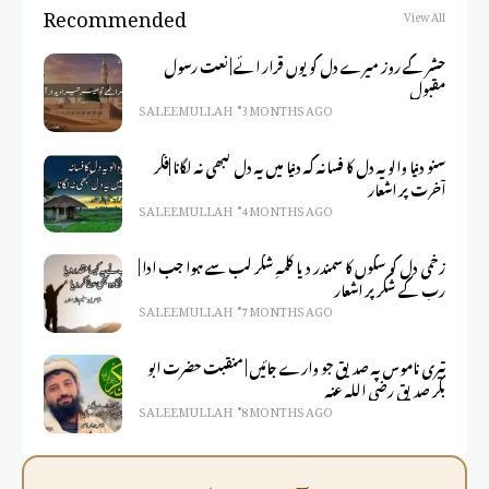
Recommended
View All
حشر کے روز میرے دل کو یوں قرار ائے | نعت رسول
مقبول
SALEEM ULLAH
3 MONTHS AGO
سنو دنیا والو یہ دل کا فسانہ کہ دنیا میں یہ دل کبھی نہ لگانا |فکر
آخرت پر اشعار
SALEEM ULLAH
4 MONTHS AGO
زخمی دل کو سکوں کا سمندر دیا کلمہِ شکر لب سے ہوا جب ادا |
رب کے شکر پر اشعار
SALEEM ULLAH
7 MONTHS AGO
تیری ناموس پہ صدیق جو وارے جائیں | منقبت حضرت ابو
بکر صدیق رضی اللہ عنہ
SALEEM ULLAH
8 MONTHS AGO