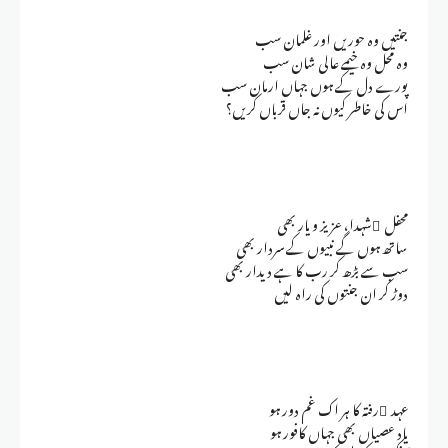
جنتیں وہ حوریں اور غلمان سب
وہ محل وہ خیمے عالی شان سب
پورے دل کے ہوں جہاں ارمان سب
اس کی خاطر کیوں نہ جاں قرباں کریں؟
محفل ِشہدا، عزیز و یار بھی
ساتھ ہوں گے نبیوں کے سردار بھی
سب سے بڑھ کر رب کا ہے دیدار بھی
دوڑ کر ان جنتوں کی راہ لیں
عہد ِرفتہ کا ہر اک غم دور ہو
یاد عصیاں بھی جہاں کافور ہو