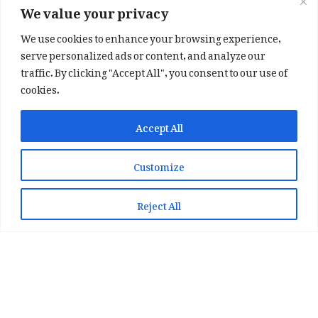
We value your privacy
We use cookies to enhance your browsing experience,
serve personalized ads or content, and analyze our
traffic. By clicking "Accept All", you consent to our use of
cookies.
✕
✨ اپنی پسند کا فرمايشی کلام لکھوائیں
Accept All
یا ہماری خوبصورت شاعری ایپ انسٹال کریں
Customize
📞 WhatsApp پر رابطہ کریں
📲 Play Store سے ایپ انسٹال کریں
Reject All