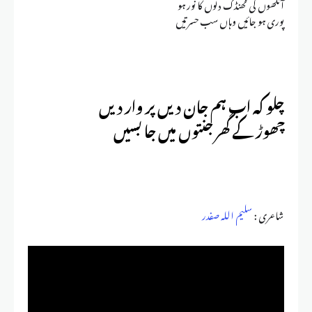
آنکھوں کی ٹھنڈک دلوں کا نور ہو
پوری ہو جائیں وہاں سب حسرتیں
چلو کہ اب ہم جان دیں پر وار دیں
چھوڑ کے گھر جنتوں میں جا بسیں
شاعری :
سلیم اللہ صفدر