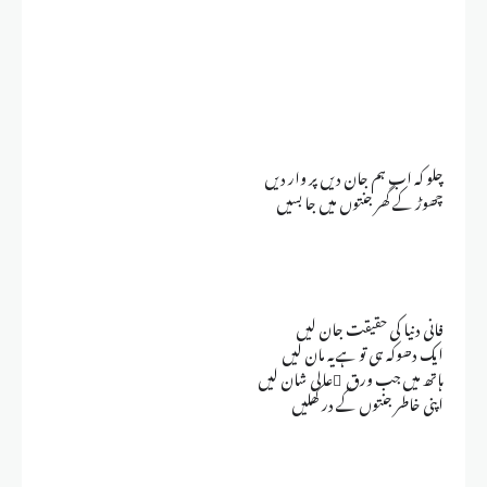
چلو کہ اب ہم جان دیں پر وار دیں
چھوڑ کے گھر جنتوں میں جا بسیں
فانی دنیا کی حقیقت جان لیں
ایک دھوکہ ہی تو ہے یہ مان لیں
ہاتھ میں جب ورق ِعالی شان لیں
اپنی خاطر جنتوں کے در کھلیں