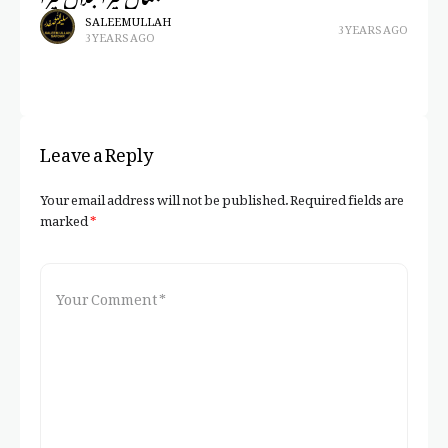
یں
SALEEM ULLAH
3 YEARS AGO
3 YEARS AGO
Leave a Reply
Your email address will not be published.
Required fields are
marked
*