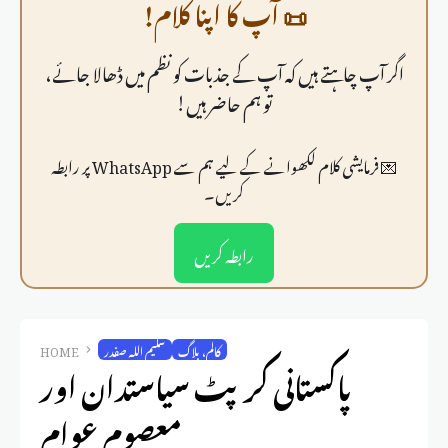
📜 آپ کا اپنا کلام!
اگر آپ چاہتے ہیں کہ آپ کے جذبات کو نظم میں ڈھالا جائے،
تو ہم حاضر ہیں!
💌 فرمايشی کلام لکھوانے کے لیے ہم سے WhatsApp پر رابطہ
کریں۔
رابطہ کریں
کالم، بلاگ
سلیم اللہ صفدر
HOME
پاکستانی کرپٹ سیاستدان اور
معصوم عوام