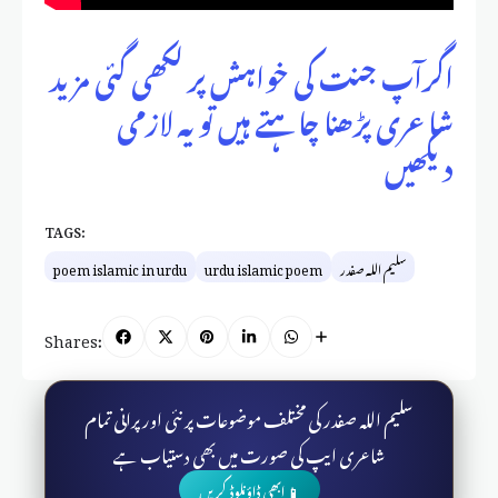
اگرآپ جنت کی خواہش پر لکھی گئی مزید
شاعری پڑھنا چاہتے ہیں تو یہ لازمی
دیکھیں
TAGS:
سلیم اللہ صفدر
urdu islamic poem
poem islamic in urdu
Shares:
سلیم اللہ صفدر کی مختلف موضوعات پر نئی اور پرانی تمام
شاعری ایپ کی صورت میں بھی دستیاب ہے
📱 ابھی ڈاؤنلوڈ کریں