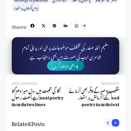
یوم پاکستان پر اشعار
Shares:
سلیم اللہ صفدر کی مختلف موضوعات پر نئی اور پرانی تمام
شاعری ایپ کی صورت میں بھی دستیاب ہے
📱 ابھی ڈاؤنلوڈ کریں
PREVIOUS POST
NEXT POST
شکیب و صبر کے پیکر بھی آزمائے
آقا کی محبت میں ، دل میرا دھڑکتا
گئے | آزمائش پر اشعار |sad
ہے | نعت رسول | naat poetry
in urdu two lines
poetry in urdu text
Related Posts