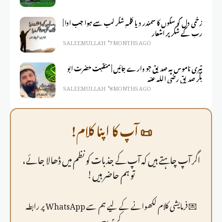
زخمی دل کو سکوں کا سمندر دیا کلمہِ شکر لب سے ہوا جب ادا |
رب کے شکر پر اشعار
SALEEM ULLAH
7 MONTHS AGO
تیری ناموس پہ صدیق جو وارے جائیں | منقبت حضرت ابو
بکر صدیق رضی اللہ عنہ
SALEEM ULLAH
8 MONTHS AGO
📜 آپ کا اپنا کلام!
اگر آپ چاہتے ہیں کہ آپ کے جذبات کو نظم میں ڈھالا جائے،
تو ہم حاضر ہیں!
💌 فرمايشی کلام لکھوانے کے لیے ہم سے WhatsApp پر رابطہ
کریں۔