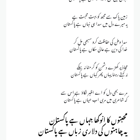
زمین پاک سے مجھ کو بہت محبت ہے
یہ میرے دل میں سدا ہی نہاں ہے پاکستان
سدا وطن کی حفاظت کرو سبھی مل کر
خدا کی دین ہے عالی مکاں ہے پاکستان
محاذ پر کھڑے دشمن کو گر مٹا نہ سکے
نہ کہتے رہنا یہاں پھر کہاں ہے پاکستان
مرے بھی دل کو اے اظہر لگاؤ ہے اس سے
کہ شاعری میں مری اب عیاں ہے پاکستان
محبتوں کا انوکھا جہاں ہے پاکستان
یہ چاہتوں کی دلاری زباں ہے پاکستان