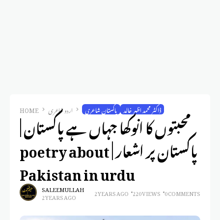
ڈاکٹر محمد اظہر خالد
پاکستان شاعری
اردو شاعری
HOME
محبتوں کا انوکھا جہاں ہے پاکستان |
پاکستان پر اشعار | poetry about
Pakistan in urdu
SALEEM ULLAH
2 YEARS AGO
220 VIEWS
0 COMMENTS
2 YEARS AGO