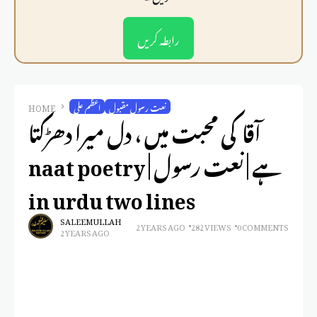
رابطہ کریں
نعت رسول مقبول
اعظم علی
HOME
آقا کی محبت میں ، دل میرا دھڑکتا
ہے | نعت رسول | naat poetry
in urdu two lines
SALEEM ULLAH
2 YEARS AGO
282 VIEWS
0 COMMENTS
2 YEARS AGO