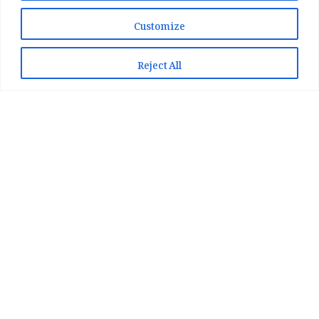
Customize
📞 WhatsApp پر رابطہ کریں
📲 Play Store سے ایپ انسٹال کریں
Reject All