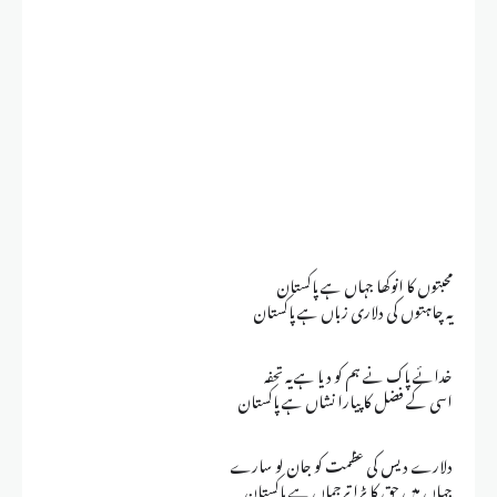
محبتوں کا انوکھا جہاں ہے پاکستان
یہ چاہتوں کی دلاری زباں ہے پاکستان
خدائے پاک نے ہم کو دیا ہے یہ تحفہ
اسی کے فضل کا پیارا نشاں ہے پاکستان
دلارے دیس کی عظمت کو جان لو سارے
جہاں میں حق کا بڑا ترجماں ہے پاکستان