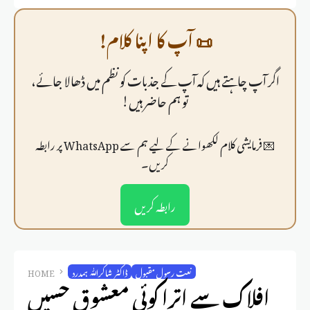
📜 آپ کا اپنا کلام!
اگر آپ چاہتے ہیں کہ آپ کے جذبات کو نظم میں ڈھالا جائے،
تو ہم حاضر ہیں!
💌 فرمايشی کلام لکھوانے کے لیے ہم سے WhatsApp پر رابطہ
کریں۔
رابطہ کریں
نعت رسول مقبول
ڈاکٹر شاکراللّٰہ ہمدرد
HOME
افلاک سے اترا کوئی معشوقِ حسیں