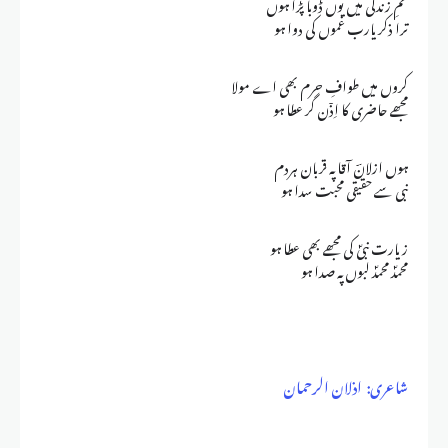
غمِ زندگی میں یوں ڈوبا پڑا ہوں
ترا ذکر یارب غموں کی دوا ہو
کروں میں طوافِ حرم بھی اے مولا
مجھے حاضری کا اِذٙن گر عطا ہو
ہوں ازلانؔ آقا پہ قربان ہردم
نبی سے حقیقی محبت سدا ہو
زیارت نبیؐ کی مجھے بھی عطا ہو
محمدؐ محمدؐ لبوں پہ صدا ہو
شاعری: اذلان الرحمان