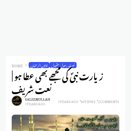
نعت رسول مقبول
اذلان الرحمان
HOME
زیارت نبیؐ کی مجھے بھی عطا ہو |
نعت شریف
SALEEM ULLAH
3 YEARS AGO
60 VIEWS
2 COMMENTS
3 YEARS AGO