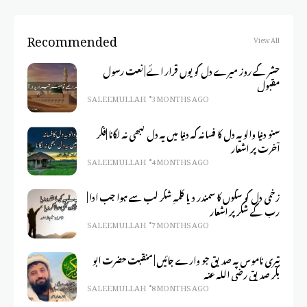
Recommended
View All
حشر کے روز میرے دل کو یوں قرار ائے | نعت رسول
مقبول
SALEEM ULLAH
3 MONTHS AGO
سنو دنیا والو یہ دل کا فسانہ کہ دنیا میں یہ دل کبھی نہ لگانا |فکر
آخرت پر اشعار
SALEEM ULLAH
4 MONTHS AGO
زخمی دل کو سکوں کا سمندر دیا کلمہِ شکر لب سے ہوا جب ادا |
رب کے شکر پر اشعار
SALEEM ULLAH
7 MONTHS AGO
تیری ناموس پہ صدیق جو وارے جائیں | منقبت حضرت ابو
بکر صدیق رضی اللہ عنہ
SALEEM ULLAH
8 MONTHS AGO