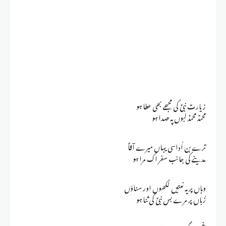
زیارت نبیؐ کی مجھے بھی عطا ہو
محمدؐ محمدؐ لبوں پہ صدا ہو
ترے بن اُداسی یہاں میرے آقاؐ
مدینے کی جانب سفر اک مرا ہو
وہاں پر یہ نعتیں لکھوں اور سناؤں
زُباں پر مرے بس نبیؐ کی ثنا ہو