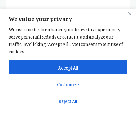
We value your privacy
We use cookies to enhance your browsing experience,
serve personalized ads or content, and analyze our
traffic. By clicking "Accept All", you consent to our use of
cookies.
✕
✨ اپنی پسند کا فرمايشی کلام لکھوائیں
Accept All
یا ہماری خوبصورت شاعری ایپ انسٹال کریں
Customize
📞 WhatsApp پر رابطہ کریں
📲 Play Store سے ایپ انسٹال کریں
Reject All