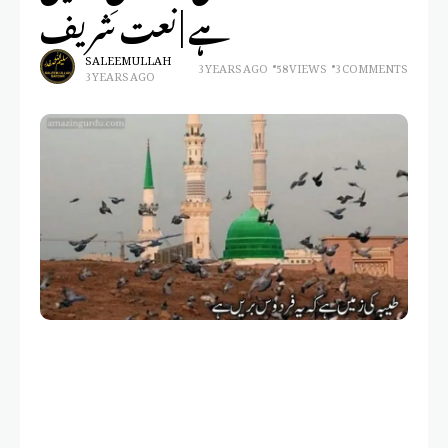
ہے | نعت شریف
SALEEM ULLAH
3 YEARS AGO
58 VIEWS
3 COMMENTS
3 YEARS AGO