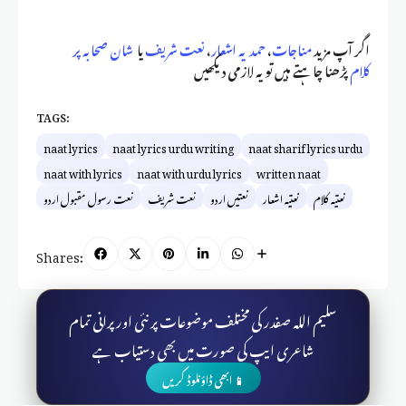
اگر آپ مزید
مناجات
،
حمدیہ اشعار
،
نعت شریف
یا
شان صحابہ پر
کلام
پڑھنا چاہتے ہیں تو یہ لازمی دیکھیں
TAGS:
naat lyrics
naat lyrics urdu writing
naat sharif lyrics urdu
naat with lyrics
naat with urdu lyrics
written naat
نعتیہ کلام
نعتیہ اشعار
نعتیں اردو
نعت شریف
نعت رسول مقبول اردو
Shares:
سلیم اللہ صفدر کی مختلف موضوعات پر نئی اور پرانی تمام
شاعری ایپ کی صورت میں بھی دستیاب ہے
📱 ابھی ڈاؤنلوڈ کریں