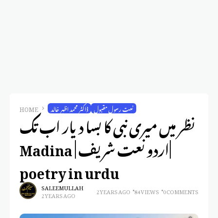
نعت رسول مقبول
ڈاکٹر محمد اظہر خالد
HOME
نظر میں میری نبی کا بسا دیار اب تک
|اردو نعت شریف | Madina
poetry in urdu
SALEEM ULLAH
2 YEARS AGO
84 VIEWS
0 COMMENTS
2 YEARS AGO