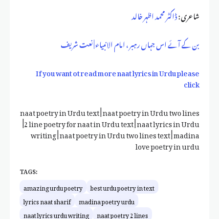
شاعری :
ڈاکٹر محمد اظہر خالد
بن کے آئے اس جہاں رہبر ، امام الانبیاء | نعت شریف
If you want ot read more naat lyrics in Urdu please
click
naat poetry in Urdu text | naat poetry in Urdu two lines
|2 line poetry for naat in Urdu text | naat lyrics in Urdu
writing | naat poetry in Urdu two lines text | madina
love poetry in urdu
TAGS:
amazing urdu poetry
best urdu poetry in text
lyrics naat sharif
madina poetry urdu
naat lyrics urdu writing
naat poetry 2 lines