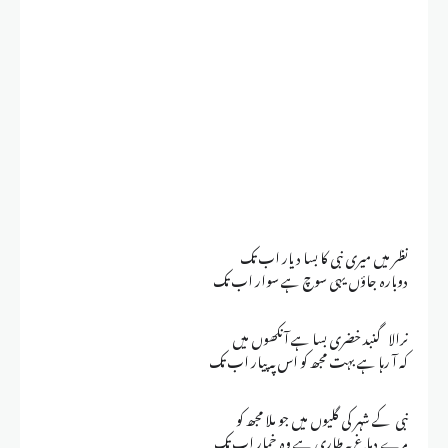
نظر میں میری نبی کا بسا دیار اب تک
دوبارہ جاؤں یہی سوچ ہے سوار اب تک
نرالا گنبد خضری بسا ہے آنکھوں میں
کہ آ رہا ہے بہت مجھ کو اس پہ پیار اب تک
نبی کے شہر کی گلیوں میں جو ملا مجھ کو
مرے دماغ پہ طاری ہے وہ خمار اب تک