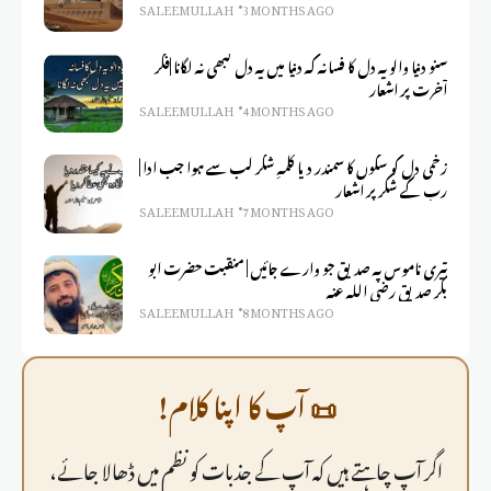
SALEEM ULLAH
3 MONTHS AGO
سنو دنیا والو یہ دل کا فسانہ کہ دنیا میں یہ دل کبھی نہ لگانا |فکر
آخرت پر اشعار
SALEEM ULLAH
4 MONTHS AGO
زخمی دل کو سکوں کا سمندر دیا کلمہِ شکر لب سے ہوا جب ادا |
رب کے شکر پر اشعار
SALEEM ULLAH
7 MONTHS AGO
تیری ناموس پہ صدیق جو وارے جائیں | منقبت حضرت ابو
بکر صدیق رضی اللہ عنہ
SALEEM ULLAH
8 MONTHS AGO
📜 آپ کا اپنا کلام!
اگر آپ چاہتے ہیں کہ آپ کے جذبات کو نظم میں ڈھالا جائے،