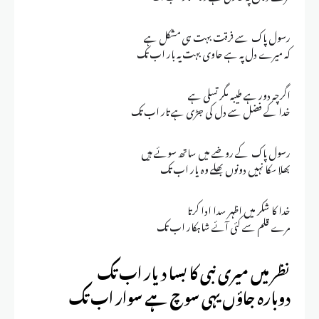
رسول پاک سے فرقت بہت ہی مشکل ہے
کہ میرے دل پہ ہے حاوی بہت یہ بار اب تک
اگرچہ دور ہے طیبہ مگر تسلی ہے
خدا کے فضل سے دل کی جڑی ہے تار اب تک
رسول پاک کے روضے میں ساتھ سوئے ہیں
بھلا سکا نہیں دونوں بھلے وہ یار اب تک
خدا کا شکر میں اظہر سدا ادا کرتا
مرے قلم سے کئی آئے شاہکار اب تک
نظر میں میری نبی کا بسا دیار اب تک
دوبارہ جاؤں یہی سوچ ہے سوار اب تک