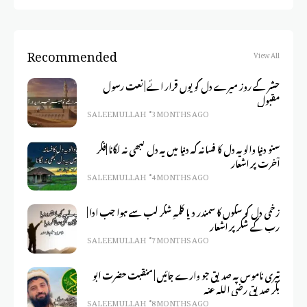
Recommended
View All
حشر کے روز میرے دل کو یوں قرار ائے | نعت رسول
مقبول
SALEEM ULLAH
3 MONTHS AGO
سنو دنیا والو یہ دل کا فسانہ کہ دنیا میں یہ دل کبھی نہ لگانا |فکر
آخرت پر اشعار
SALEEM ULLAH
4 MONTHS AGO
زخمی دل کو سکوں کا سمندر دیا کلمہِ شکر لب سے ہوا جب ادا |
رب کے شکر پر اشعار
SALEEM ULLAH
7 MONTHS AGO
تیری ناموس پہ صدیق جو وارے جائیں | منقبت حضرت ابو
بکر صدیق رضی اللہ عنہ
SALEEM ULLAH
8 MONTHS AGO