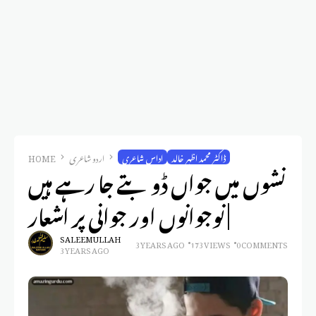
ڈاکٹر محمد اظہر خالد
اداس شاعری
اردو شاعری
HOME
نشوں میں جواں ڈوبتے جا رہے ہیں
| نوجوانوں اور جوانی پر اشعار
SALEEM ULLAH
3 YEARS AGO
173 VIEWS
0 COMMENTS
3 YEARS AGO