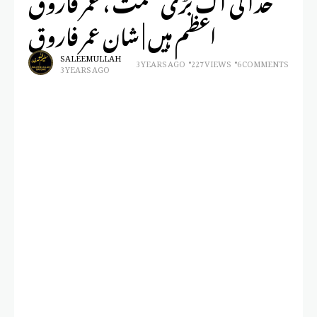
اعظم ہیں | شان عمر فاروق
SALEEM ULLAH
3 YEARS AGO
227 VIEWS
6 COMMENTS
3 YEARS AGO