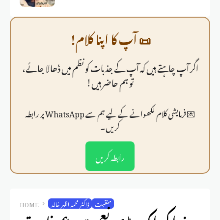
📜 آپ کا اپنا کلام!
اگر آپ چاہتے ہیں کہ آپ کے جذبات کو نظم میں ڈھالا جائے،
تو ہم حاضر ہیں!
💌 فرمايشی کلام لکھوانے کے لیے ہم سے WhatsApp پر رابطہ
کریں۔
رابطہ کریں
منقبت
ڈاکٹر محمد اظہر خالد
HOME
خدا کی اک بڑی نعمت ، عمر فاروق