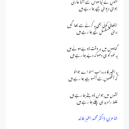
نشوں نے کیا ہوش سے اتنا عاری
جوانی دیوانی جیے جا رہے ہیں
اچھائی کوئی بھی یہ کرنے سے بھاگیں
برائی مسلسل کیے جا رہے ہیں
گناہوں میں ہر وقت ڈوبے ہوئے ہیں
یہ خود کو ہی دھوکہ دیے جا رہے ہیں
یہ اظہر کا درد اب سنو اے جوانو
کہ آنکھوں سے آنسو بہے جا رہے ہیں
نشوں میں جواں ڈوبتے جا رہے ہیں
غلط راہ پر ہی چلے جا رہے ہیں
شاعری: ڈاکٹر محمد اظہر خالد