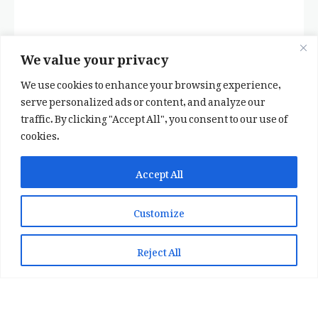
We value your privacy
We use cookies to enhance your browsing experience,
serve personalized ads or content, and analyze our
traffic. By clicking "Accept All", you consent to our use of
cookies.
✕
✨ اپنی پسند کا فرمايشی کلام لکھوائیں
Accept All
یا ہماری خوبصورت شاعری ایپ انسٹال کریں
Customize
📞 WhatsApp پر رابطہ کریں
📲 Play Store سے ایپ انسٹال کریں
Reject All