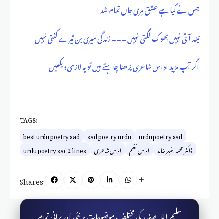
جس نے کیا ہے عشق مِری جاں تمام شد
نیند آتی نہیں بھوک لگتی نہیں ۔۔۔ زندگی میری بن تیرے کٹتی نہیں
اگر آپ مزید اداس شاعری پڑھنا چاہتے ہیں تو یہ لازمی دیکھیں
TAGS:
best urdu poetry sad
sad poetry urdu
urdu poetry sad
ڈاکٹر محمد اظہر خالد
اداس نظم
اداس شاعری
urdu poetry sad 2 lines
Shares:
سلیم اللہ صفدر کی مختلف موضوعات پر نئی اور پرانی تمام