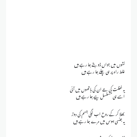
نشوں میں جواں ڈوبتے جا رہے ہیں
غلط راہ پر ہی چلے جا رہے ہیں
یہ غفلت کی مے ان کی ہاتھوں میں آئی
اسے ہی مسلسل پیے جا رہے ہیں
بھلا کر کے روح اب لگی جسم کی دوڑ
یہ جنسی ہوس میں مرے جا رہے ہیں