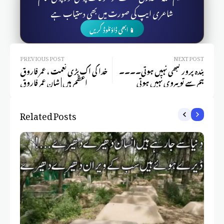
شاعری ایپ کی صورت میں بھی دستیاب ہے
📱 ابھی ڈاؤنلوڈ کریں
PREVIOUS POST
NEXT POST
بندہ پرور کبھی نہیں ہوتی۔۔۔۔
خدا کی اک بڑی نعمت ، عمر فاروق
ہم سے تو پیروی نہیں ہوتی
اعظم ہیں | شان عمر فاروق
Related Posts