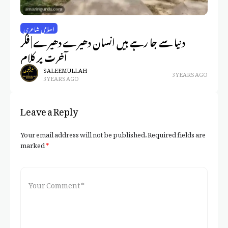
ری
اسلامی شاعری
اس
دنیا سے جا رہے ہیں انسان دھیرے دھیرے | فکر
آخرت پر کلام
SALEEM ULLAH
3 YEARS AGO
3 YEARS AGO
Leave a Reply
Your email address will not be published.
Required fields are
marked
*