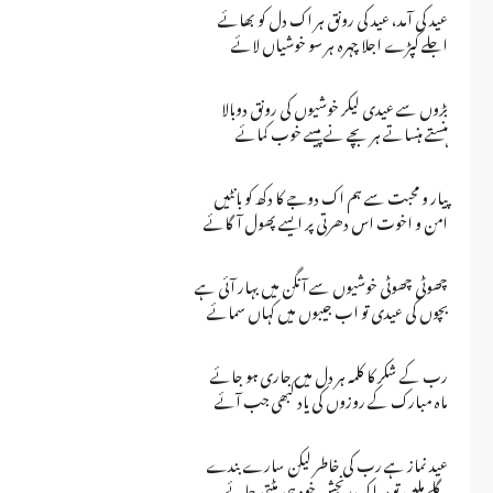
عید کی آمد، عید کی رونق ہر اک دل کو بھائے
اجلے کپڑے اجلا چہرہ ہر سو خوشیاں لائے
بڑوں سے عیدی لیکر خوشیوں کی رونق دوبالا
ہنستے ہنساتے ہر بچے نے پیسے خوب کمائے
پیار و محبت سے ہم اک دوجے کا دکھ کو بانٹیں
امن و اخوت اس دھرتی پر ایسے پھول آگائے
چھوٹی چھوٹی خوشیوں سے آنگن میں بہار آئی ہے
بچوں کی عیدی تو اب جیبوں میں کہاں سمائے
رب کے شکر کا کلمہ ہر دل میں جاری ہو جائے
ماہ مبارک کے روزوں کی یاد کبھی جب آئے
عید نماز ہے رب کی خاطر لیکن سارے بندے
گلے ملیں تو ہر اک رنجش خود ہی مٹتی جائے