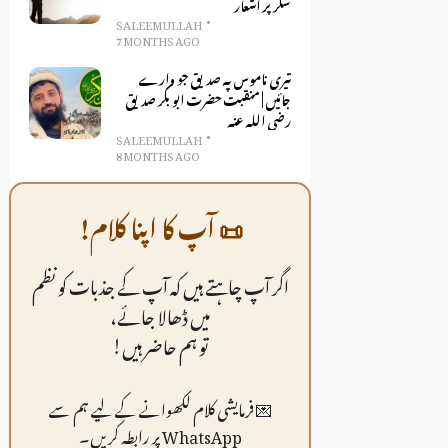
شکر پر اشعار
SALEEM ULLAH
7 MONTHS AGO
تیری ناموس پہ صدیق جو وارے
جائیں | منقبت حضرت ابو بکر صدیق
رضی اللہ عنہ
SALEEM ULLAH
8 MONTHS AGO
📜 آپ کا اپنا کلام!
اگر آپ چاہتے ہیں کہ آپ کے جذبات کو نظم
میں ڈھالا جائے،
تو ہم حاضر ہیں!
💌 فرمايشی کلام لکھوانے کے لیے ہم سے
WhatsApp پر رابطہ کریں۔