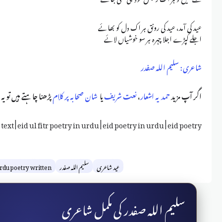
عید کی آمد، عید کی رونق ہر اک دل کو بھائے
اجلے کپڑے اجلا چہرہ ہر سو خوشیاں لائے
شاعری : سلیم اللہ صفدر
اگر آپ مزید
حمدیہ اشعار
،
نعت شریف
یا
شان صحابہ پر کلام
پڑھنا چاہتے ہیں تو یہ 
text | eid ul fitr poetry in urdu | eid poetry in urdu | eid poetry
عید شاعری
سلیم اللہ صفدر
rdu poetry written
سلیم اللہ صفدر کی مکمل شاعری