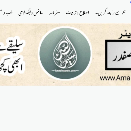
ہم سے رابطہ کریں۔
اصلاح و تربیت
سفر نامہ
سائنس و ٹیکنالوجی
طب و ص