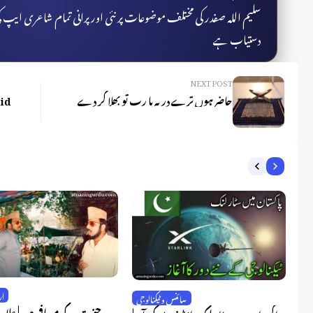
سلیم اللہ صفدر کی مختلف موضوعات پر نئی اور پرانی تمام شاعری ایپ
دستیاب ہے
NEXT POST
حاضر ہوں ترے در پہ یا رب تو بھلا کر دے
ار
در
سائنس و ٹیکنالوجی
وہ جنت کے مسافر ہیں | علام