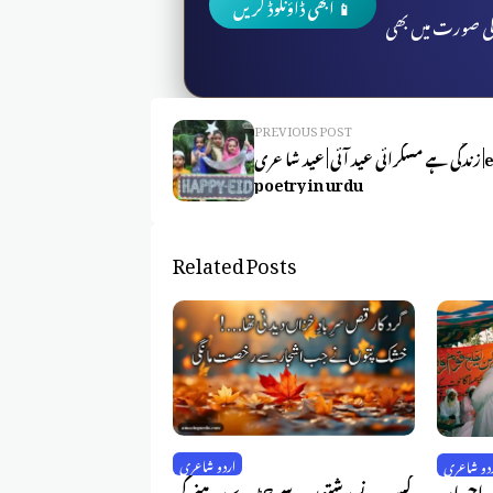
📱 ابھی ڈاؤنلوڈ کریں
 کی صورت میں بھی
PREVIOUS POST
زندگی ہے مسکرائی عید آئی | عید شاعری |eid
poetry in urdu
Related Posts
اردو شاعری
دو شاعری
کس نے رشتوں سے جڑے رہنے کی
ہ احسان