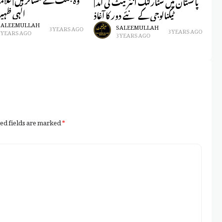
لبا
پاکستان میں سٹارلنک انٹرنیٹ کی آمد |
الہی ظہ
یا
ٹیکنالوجی کے نئے دور کا آغاذ
SALEEM ULLAH
SALEEM ULLAH
3 YEARS AGO
3 YEARS AGO
3 YEARS AGO
3 YEARS AGO
ed fields are marked
*