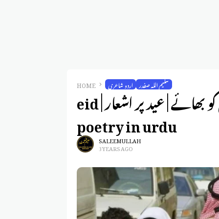
سلیم اللہ صفدر
اردو شاعری
HOME
عید کی آمد، عید کی رونق ہر اک دل کو بھائے | عید پر اشعار | eid
poetry in urdu
SALEEM ULLAH
3 YEARS AGO