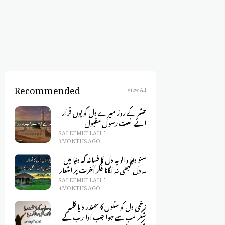
Recommended
View All
حشر کے روز میرے دل کو یوں قرار
ائے | نعت رسول مقبول
SALEEM ULLAH
3 MONTHS AGO
سنو دنیا والو یہ دل کا فسانہ کہ دنیا میں
یہ دل کبھی نہ لگانا |فکر آخرت پر اشعار
SALEEM ULLAH
4 MONTHS AGO
زخمی دل کو سکوں کا سمندر دیا کلمہِ
شکر لب سے ہوا جب ادا |رب کے