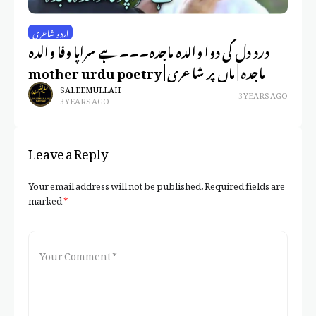
اردو شاعری
ری
درد دل کی دوا والدہ ماجدہ۔۔۔ ہے سراپا وفا والدہ
ت میں ہے | Urdu
ماجدہ | ماں پر شاعری | mother urdu poetry
po
SALEEM ULLAH
3 YEARS AGO
3 YEARS AGO
Leave a Reply
Your email address will not be published.
Required fields are
marked
*