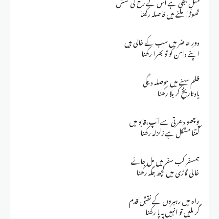
مثلِ بجلی ہے اس کے رخ کی کشش
تھوڑا ملنے میں فاصلہ رکھنا
دورِ حاضر میں سب کے خالی ہیں
اپنے دامن کو تو بھرا رکھنا
ظلم سہنے میں حوصلہ دیگی
یاد تاریخِ کر بلا رکھنا
پوچھو دھرتی سے آپ،قابو میں
کتنا مشکل ہے زلزلہ رکھنا
ہمسفر کب سفر میں مل جائے
خالی گاڑی میں کچھ جگہ رکھنا
راہ میں رہبروں کے نقشِ قدم
گر ملیں تو انہیں پہ پا رکھنا