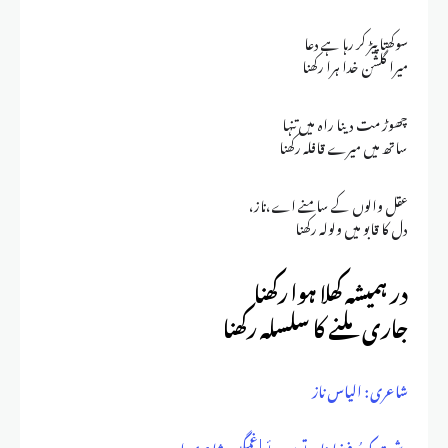
سوکھتا پیڑ کر رہا ہے دعا
میرا گلشن خدا ہرا رکھنا
چھوڑ مت دینا راہ میں تنہا
ساتھ میں میرے قافلہ رکھنا
عقل والوں کے سامنے اے،ناز،
دل کا قابو میں ولولہ رکھنا
در ہمیشہ کھلا ہوا رکھنا
جاری ملنے کا سلسلہ رکھنا
شاعری : الیاس ناز
دشت کو پُرفضا بناتے ہوئے | غمگین شاعری اردو