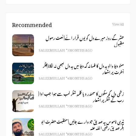
Recommended
View All
حشر کے روز میرے دل کو یوں قرار ائے | نعت رسول
مقبول
SALEEM ULLAH
3 MONTHS AGO
سنو دنیا والو یہ دل کا فسانہ کہ دنیا میں یہ دل کبھی نہ لگانا |فکر
آخرت پر اشعار
SALEEM ULLAH
4 MONTHS AGO
زخمی دل کو سکوں کا سمندر دیا کلمہِ شکر لب سے ہوا جب ادا |
رب کے شکر پر اشعار
SALEEM ULLAH
7 MONTHS AGO
تیری ناموس پہ صدیق جو وارے جائیں | منقبت حضرت ابو
بکر صدیق رضی اللہ عنہ
SALEEM ULLAH
8 MONTHS AGO