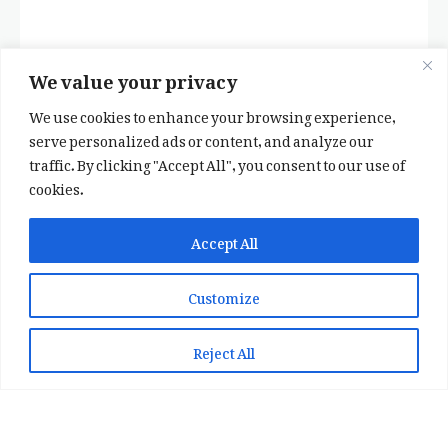
We value your privacy
We use cookies to enhance your browsing experience,
serve personalized ads or content, and analyze our
traffic. By clicking "Accept All", you consent to our use of
cookies.
✕
✨ اپنی پسند کا فرمايشی کلام لکھوائیں
Accept All
یا ہماری خوبصورت شاعری ایپ انسٹال کریں
Customize
📞 WhatsApp پر رابطہ کریں
📲 Play Store سے ایپ انسٹال کریں
Reject All