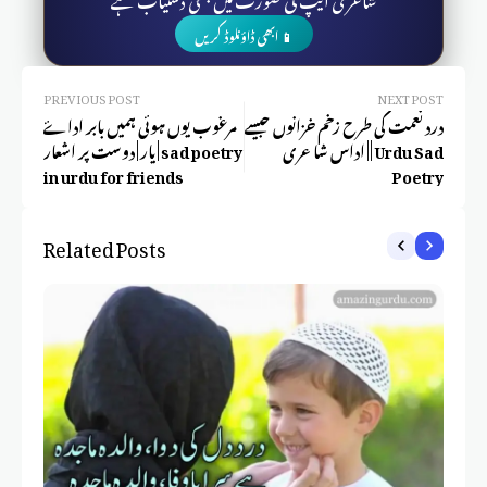
📱 ابھی ڈاؤنلوڈ کریں
PREVIOUS POST
NEXT POST
درد نعمت کی طرح زخم خزانوں جیسے
مرغوب یوں ہوئی ہمیں بابر اداۓ
| اداس شاعری | Urdu Sad
یار | دوست پر اشعار | sad poetry
in urdu for friends
Poetry
Related Posts