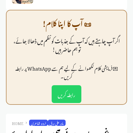
📜 آپ کا اپنا کلام!
اگر آپ چاہتے ہیں کہ آپ کے جذبات کو نظم میں ڈھالا جائے،
تو ہم حاضر ہیں!
💌 فرمايشی کلام لکھوانے کے لیے ہم سے WhatsApp پر رابطہ
کریں۔
رابطہ کریں
بابر علی برق
اردو شاعری
HOME
مرغوب یوں ہوئی ہمیں بابر اداۓ