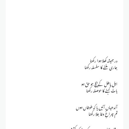
در ہمیشہ کھلا ہوا رکھنا
جاری ملنے کا سلسلہ رکھنا
اہلِ باطل کے بیچ جو حق ہو
بات کہنے کا حوصلہ رکھنا
آندھیاں آئیں یا کہ طوفاں ہوں
تم چراغِ وفا جلا رکھنا