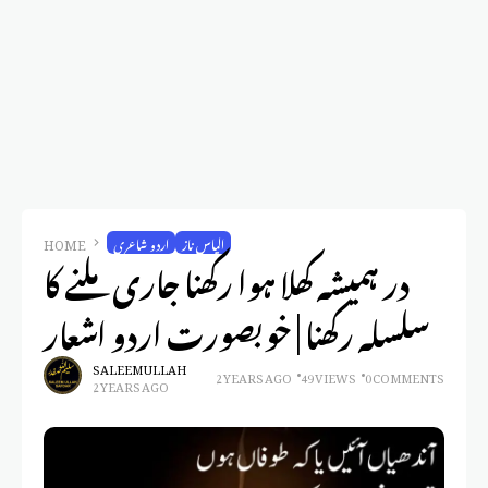
الیاس ناز
اردو شاعری
HOME
در ہمیشہ کھلا ہوا رکھنا جاری ملنے کا
سلسلہ رکھنا | خوبصورت اردو اشعار
SALEEM ULLAH
2 YEARS AGO
49 VIEWS
0 COMMENTS
2 YEARS AGO