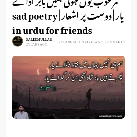
یار | دوست پر اشعار | sad poetry
in urdu for friends
SALEEM ULLAH
2 YEARS AGO
174 VIEWS
0 COMMENTS
2 YEARS AGO