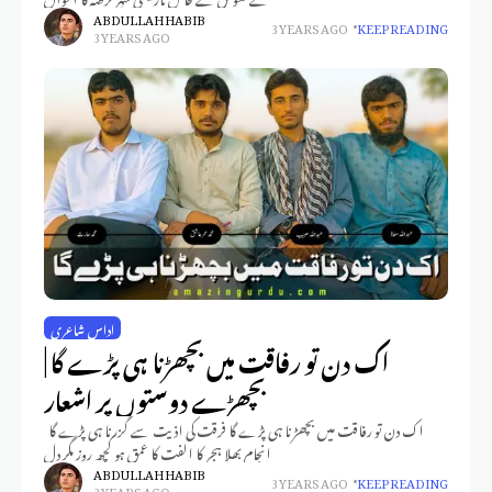
ABDULLAH HABIB
3 YEARS AGO
KEEP READING
3 YEARS AGO
اداس شاعری
اک دن تو رفاقت میں بچھڑنا ہی پڑے گا |
بچھڑے دوستوں پر اشعار
اک دن تو رفاقت میں بچھڑنا ہی پڑے گا فرقت کی اذیت سے گزرنا ہی پڑے گا
انجام بھلا ہجر کا الفت کا عمق ہو کچھ روز مگر دل
ABDULLAH HABIB
3 YEARS AGO
KEEP READING
3 YEARS AGO