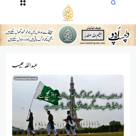
عبداللہ حبیب