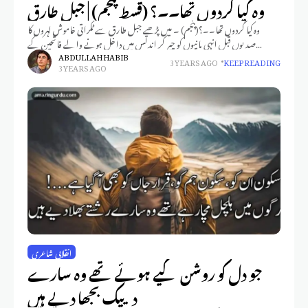
وہ کیا گردوں تھا۔۔؟ (قسط پنجم) | جبل طارق
وہ کیا گردوں تھا۔۔؟(پنجم) ۔ میں پڑھیے جبل طارق سے ٹکراتی خاموش لہروں کا
صدیوں قبل انہی پانیوں کو چیر کر اندلس میں داخل ہونے والے فاتحین کے
جانشینوں کے
ABDULLAH HABIB
3 YEARS AGO
KEEP READING
3 YEARS AGO
انقلابی شاعری
جو دل کو روشن کیے ہوئے تھے وہ سارے
دیپک بجھا دیے ہیں