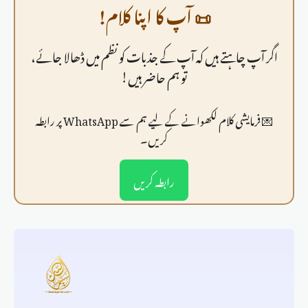
📜 آپ کا اپنا کلام!
اگر آپ چاہتے ہیں کہ آپ کے جذبات کو نظم میں ڈھالا جائے،
تو ہم حاضر ہیں!
💌 فرمايشی کلام لکھوانے کے لیے ہم سے WhatsApp پر رابطہ
کریں۔
رابطہ کریں