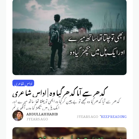
اداس شاعری
کدھر سے آیا کدھر گیا وہ | اداس شاعری
کدھر سے آیا کدھر گیا وہ مجھے تو بے چین کر گیا وہ ابھی تو چلتا تھا ساتھ میرے اور
ایک پل میں بچھڑ گیا وہ یہ آنکھ پر نم
ABDULLAH HABIB
3 YEARS AGO
KEEP READING
3 YEARS AGO