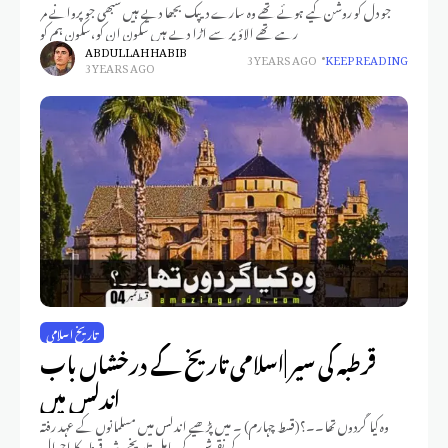
جو دل کو روشن کیے ہوئے تھے وہ سارے دیپک بجھا دیے ہیں سبھی جو پروانے مر
رہے تھے الاؤ پر سے اڑا دیے ہیں سکون ان کو،سکون ہم کو
ABDULLAH HABIB
3 YEARS AGO
KEEP READING
3 YEARS AGO
تاریخ اسلامی
قرطبہ کی سیر |اسلامی تاریخ کے درخشاں باب
اندلس میں
وہ کیا گردوں تھا۔۔؟(قسط چہارم) ۔ میں پڑھیے اندلس میں مسلمانوں کے عہد رفتہ
کے نقوش کے حامل تاریخی شہر قرطبہ کا احوال