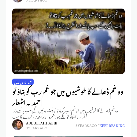
حمد باری تعالی
وہ غم ڈھالے گا خوشیوں میں جو غم رب کو بتاؤ تو
| حمدیہ اشعار
وہ غم ڈھالے گا خوشیوں میں جو غم رب کو بتاؤ تو پلٹ جائیں گے سب پانسے ذرا
نظریں جھکاؤ تو لگے جو زخم دل پر مندمل کردے گا سب
ABDULLAH HABIB
3 YEARS AGO
KEEP READING
3 YEARS AGO