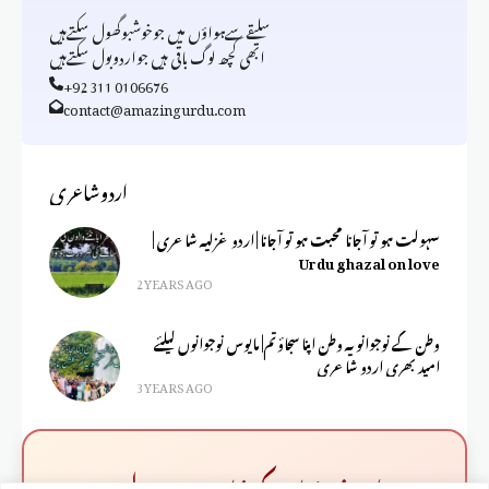
سلیقےسےہواؤں میں جوخوشبوگھول سکتےہیں
ابھی کچھ لوگ باقی ہیں جواردوبول سکتےہیں
+92 311 0106676
contact@amazingurdu.com
اردوشاعری
سہولت ہو تو آجانا محبت ہو تو آجانا | اردو غزلیہ شاعری |
Urdu ghazal on love
2 YEARS AGO
وطن کے نوجوانو یہ وطن اپنا سجاؤ تم| مایوس نوجوانوں کیلئے
امید بھری اردو شاعری
3 YEARS AGO
✨ اپنے جذبات کو شاعری میں بدلیں ✨