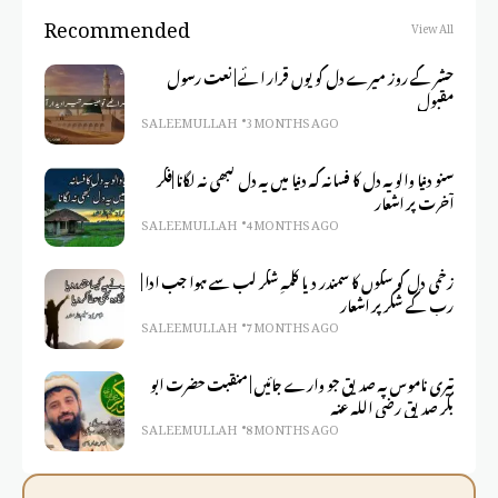
Recommended
View All
حشر کے روز میرے دل کو یوں قرار ائے | نعت رسول
مقبول
SALEEM ULLAH
3 MONTHS AGO
سنو دنیا والو یہ دل کا فسانہ کہ دنیا میں یہ دل کبھی نہ لگانا |فکر
آخرت پر اشعار
SALEEM ULLAH
4 MONTHS AGO
زخمی دل کو سکوں کا سمندر دیا کلمہِ شکر لب سے ہوا جب ادا |
رب کے شکر پر اشعار
SALEEM ULLAH
7 MONTHS AGO
تیری ناموس پہ صدیق جو وارے جائیں | منقبت حضرت ابو
بکر صدیق رضی اللہ عنہ
SALEEM ULLAH
8 MONTHS AGO