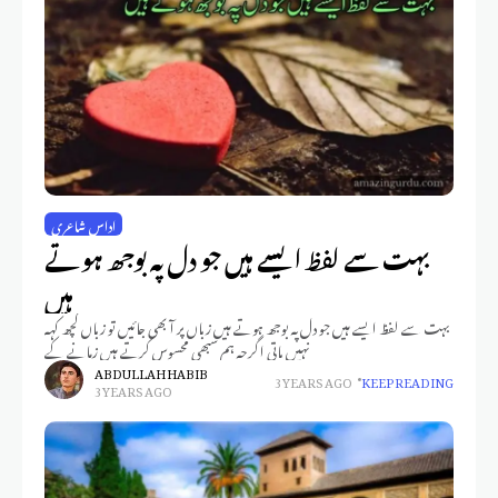
اداس شاعری
بہت سے لفظ ایسے ہیں جو دل پہ بوجھ ہوتے
ہیں
بہت سے لفظ ایسے ہیں جو دل پہ بوجھ ہوتے ہیں زباں پر آ بھی جائیں تو زباں کچھ کہہ
نہیں پاتی اگرچہ ہم سبھی محسوس کرتے ہیں زمانے کے
ABDULLAH HABIB
3 YEARS AGO
KEEP READING
3 YEARS AGO