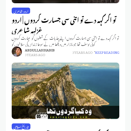
اردو شاعری
تو اگر کہہ دے تو اتنی سی جسارت کردوں | اردو
غزلیہ شاعری
تو اگر کہہ دے تو اتنی سی جسارت کردوں اپنے جذبات کے شعلوں کو عبارت کردوں
کوئی یوسف تھا جو بازار میں دیکھا میں نے سوچا زنداں کی سلاخوں کو
ABDULLAH HABIB
3 YEARS AGO
KEEP READING
3 YEARS AGO
تاریخ اسلامی