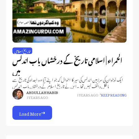
تاریخ اسلامی
الحمراء | اسلامی تاریخ کے درخشاں باب اندلس
میں
ایک نوجوان کی سرزمین اندلس کی سیر کا احوال کہ جو اپنے آباء و اجداد کی تاریخ سے
بالکل واقف نہیں تھا ۔اس نے تاریخ اسلام کے درخشاں باب اندلس
ABDULLAH HABIB
3 YEARS AGO
KEEP READING
3 YEARS AGO
Load More