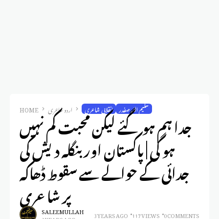
سلیم اللہ صفدر
انقلابی شاعری
اردو شاعری
HOME
جدا ہم ہو گئے لیکن محبت کم نہیں
ہو گی | پاکستان اور بنگلہ دیش کی
جدائی کے حوالے سے سقوط ڈھاکہ
پر شاعری
SALEEM ULLAH
3 YEARS AGO
117 VIEWS
0 COMMENTS
3 YEARS AGO