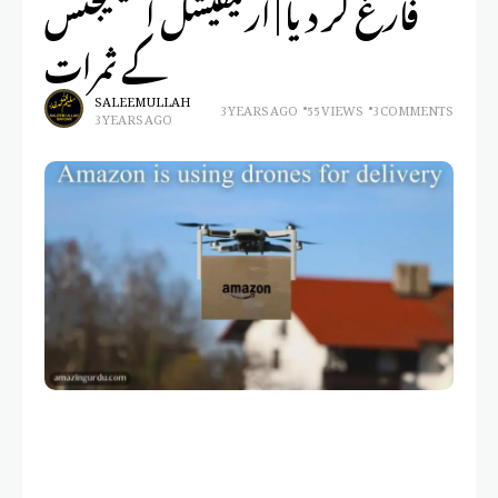
فارغ کر دیا | آرٹیفیشل انٹیلیجنس
کے ثمرات
SALEEM ULLAH
3 YEARS AGO
55 VIEWS
3 COMMENTS
3 YEARS AGO