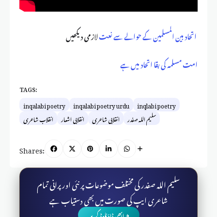
اتحاد بین المسلمین کے حوالے سے نعت
لازمی دیکھیں
امت مسلمہ کی بقا اتحاد میں ہے
TAGS:
inqalabi poetry
inqalabi poetry urdu
inqlabi poetry
سلیم اللہ صفدر
انقلابی شاعری
انقلابی اشعار
انقلاب شاعری
Shares:
سلیم اللہ صفدر کی مختلف موضوعات پر نئی اور پرانی تمام
شاعری ایپ کی صورت میں بھی دستیاب ہے
📱 ابھی ڈاؤنلوڈ کریں