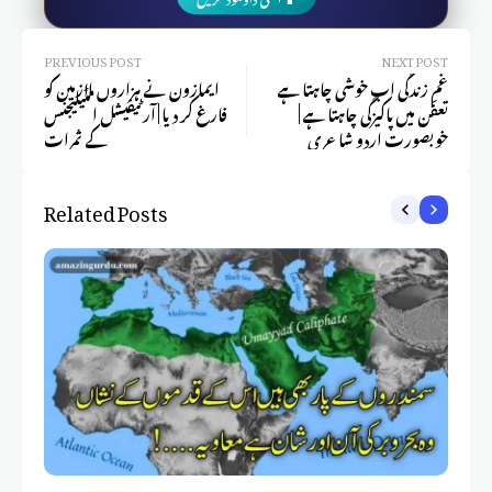
PREVIOUS POST
NEXT POST
غمِ زندگی اب خوشی چاہتا ہے
ایمازون نے ہزاروں ملازمین کو
تعفّن میں پاکیزگی چاہتا ہے |
فارغ کر دیا | آرٹیفیشل انٹیلیجنس
خوبصورت اردو شاعری
کے ثمرات
Related Posts