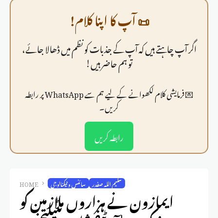
📜 آپ کا اپنا کلام!
اگر آپ چاہتے ہیں کہ آپ کے جذبات کو نظم میں ڈھالا جائے،
تو ہم حاضر ہیں!
💌 فرمايشی کلام لکھوانے کے لیے ہم سے WhatsApp پر رابطہ
کریں۔
رابطہ کریں
سلیم اللہ صفدر
سائنس و ٹیکنالوجی
HOME
ایمازون نے ہزاروں ملازمین کو