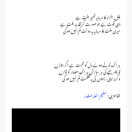
يقيں افراد کا سرمايہ تعمير ملت ہے
يہی قوت ہے جو صورت گر تقديرِ ملت ہے
میری ملت کا سرمایہ یہ دولت کم نہیں ہو گی
ہر اک ٹوٹے ہوئے دل کو محبت سے اگر جوڑیں
تو پھر بنیے کی ہر سازش ہر اک حصار کو توڑیں
وگرنہ اپنی راہوں کی یہ ظلمت کم نہیں ہو گی
شاعری
: سلیم اللہ صفدر