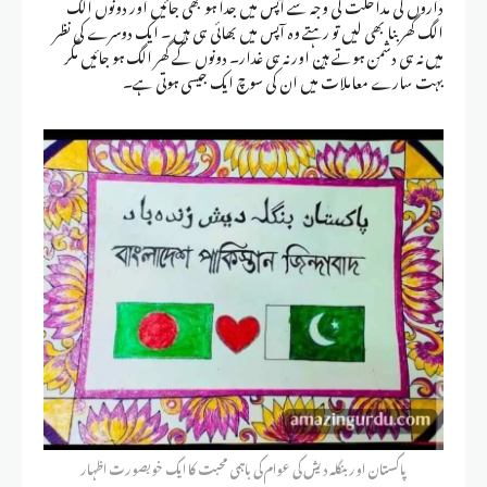
داروں کی مداخلت کی وجہ سے آپس میں جدا ہو بھی جائیں اور دونوں الگ
الگ گھر بنا بھی لیں تو رہتے وہ آپس میں بھائی ہی ہیں ۔ ایک دوسرے کی نظر
میں نہ ہی دشمن ہوتے ہین اور نہ ہی غدار۔ دونوں کے گھر الگ ہو جائیں مگر
بہت سارے معاملات میں ان کی سوچ ایک جیسی ہوتی ہے۔
پاکستان اور بنگلہ دیش کی عوام کی باہمی محبت کا ایک خوبصورت اظہار