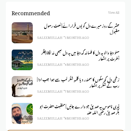
Recommended
View All
حشر کے روز میرے دل کو یوں قرار ائے | نعت رسول
مقبول
SALEEM ULLAH
3 MONTHS AGO
سنو دنیا والو یہ دل کا فسانہ کہ دنیا میں یہ دل کبھی نہ لگانا |فکر
آخرت پر اشعار
SALEEM ULLAH
4 MONTHS AGO
زخمی دل کو سکوں کا سمندر دیا کلمہِ شکر لب سے ہوا جب ادا |
رب کے شکر پر اشعار
SALEEM ULLAH
7 MONTHS AGO
تیری ناموس پہ صدیق جو وارے جائیں | منقبت حضرت ابو
بکر صدیق رضی اللہ عنہ
SALEEM ULLAH
8 MONTHS AGO