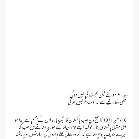
جدا ہم ہو گئے لیکن محبت کم نہیں ہو گی
کبھی مکار بنیے سے عداوت کم نہیں ہو گی
16 دسمبر 1971 کا تلخ دن جب پاکستان کا ایک بازو اس کے جسم سے جدا ہوا
یعنی مشرقی پاکستان بنا۔ لوگ اسے یوم سیاہ کے طور پر مناتے ہیں جب کہ
میرے نزدیک یہ یوم وفا ہے کہ اگر دو بھائی محلے داروں کی سازشوں اور رشتہ