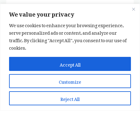
We value your privacy
We use cookies to enhance your browsing experience,
serve personalized ads or content, and analyze our
traffic. By clicking "Accept All", you consent to our use of
cookies.
✕
✨ اپنی پسند کا فرمايشی کلام لکھوائیں
Accept All
یا ہماری خوبصورت شاعری ایپ انسٹال کریں
Customize
📞 WhatsApp پر رابطہ کریں
📲 Play Store سے ایپ انسٹال کریں
Reject All