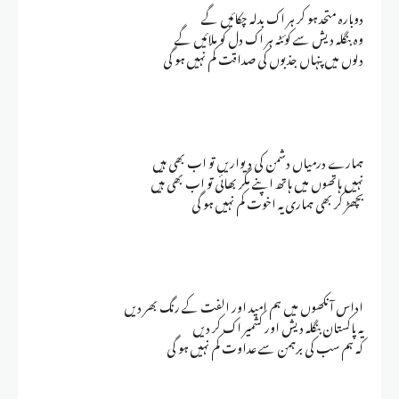
دوبارہ متحد ہو کر ہر اک بدلہ چکائیں گے
وہ بنگلہ دیش سے کوئٹہ ہر اک دل کو ملائیں گے
دلوں میں پنہاں جذبوں کی صداقت کم نہیں ہو گی
ہمارے درمیاں دشمن کی دیواریں تو اب بھی ہیں
نہیں ہاتھوں میں ہاتھ اپنے مگر بھائی تو اب بھی ہیں
بچھڑ کر بھی ہماری یہ اخوت کم نہیں ہو گی
اداس آنکھوں میں ہم امید اور الفت کے رنگ بھر دیں
یہ پاکستان بنگلہ دیش اور کشمیر اک کر دیں
کہ ہم سب کی برہمن سے عداوت کم نہیں ہو گی