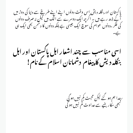
پاکستان اور بنگلہ دیش اس وقت دونوں اپنے اپنے طریقے سے دنیا کی دوڑ میں
آگے بڑھ رہے ہیں ۔ اگرچہ ایک دوسرے سے الگ ہیں لیکن نہ صرف دونوں
کی فکر ،دونوں عوام کی سوچ ایک جیسی ہے بلکہ دونوں کا دشمن بھی ایک ہی
ہے۔
اسی مناسب سے چند اشعار اہل پاکستان اور اہل
بنگلہ دیش کا پیغام دشمانان اسلام کے نام!
جدا ہم ہو گئے لیکن محبت کم نہیں ہو گی
کبھی مکار بنیے سے عداوت کم نہیں ہو گی