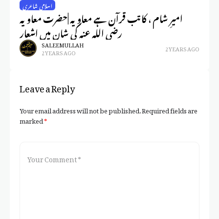
اسلامی شاعری
ری
امیرِ شام ، کاتب قرآن ہے معاویہ |حضرت معاویہ
نظم
رضی اللہ عنہ کی شان میں اشعار
SALEEM ULLAH
2 YEARS AGO
2 YEARS AGO
Leave a Reply
Your email address will not be published.
Required fields are
marked
*