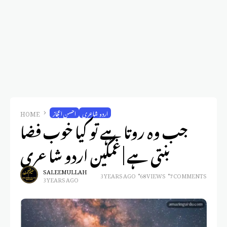
اردو شاعری
احسن اعجاز
HOME
جب وہ روتا ہے تو کیا خوب فضا
بنتی ہے | غمگین اردو شاعری
SALEEM ULLAH
3 YEARS AGO
68 VIEWS
7 COMMENTS
3 YEARS AGO