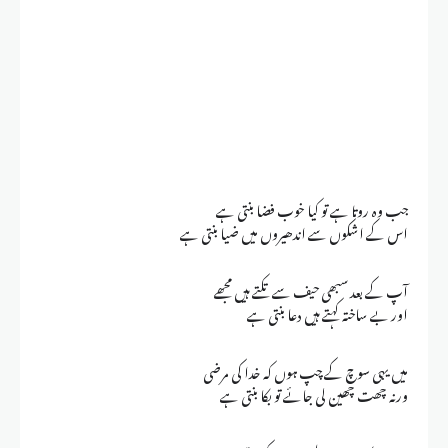
جب وہ روتا ہے تو کیا خوب فضا بنتی ہے
اس کے اشکوں سے اندھیروں میں ضیا بنتی ہے
آپ کے بعد سبھی حیف سے تکتے ہیں مجھے
اور بے ساختہ کہتے ہیں دعا بنتی ہے
میں یہی سوچ کے چپ ہوں کہ خدا کی مرضی
ورنہ چھت چھین لی جائے تو بکا بنتی ہے