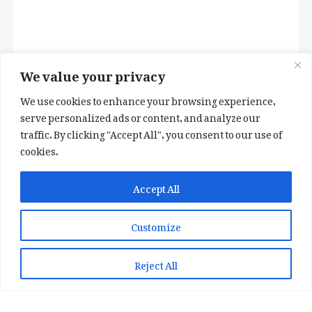
We value your privacy
We use cookies to enhance your browsing experience,
serve personalized ads or content, and analyze our
traffic. By clicking "Accept All", you consent to our use of
cookies.
✕
✨ اپنی پسند کا فرمايشی کلام لکھوائیں
Accept All
یا ہماری خوبصورت شاعری ایپ انسٹال کریں
Customize
📞 WhatsApp پر رابطہ کریں
📲 Play Store سے ایپ انسٹال کریں
Reject All