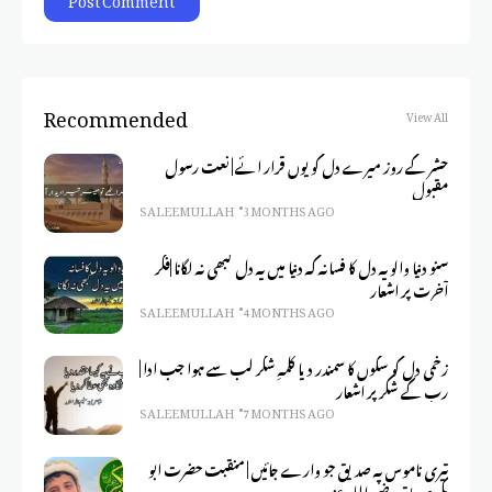
Recommended
View All
حشر کے روز میرے دل کو یوں قرار ائے | نعت رسول
مقبول
SALEEM ULLAH
3 MONTHS AGO
سنو دنیا والو یہ دل کا فسانہ کہ دنیا میں یہ دل کبھی نہ لگانا |فکر
آخرت پر اشعار
SALEEM ULLAH
4 MONTHS AGO
زخمی دل کو سکوں کا سمندر دیا کلمہِ شکر لب سے ہوا جب ادا |
رب کے شکر پر اشعار
SALEEM ULLAH
7 MONTHS AGO
تیری ناموس پہ صدیق جو وارے جائیں | منقبت حضرت ابو
بکر صدیق رضی اللہ عنہ