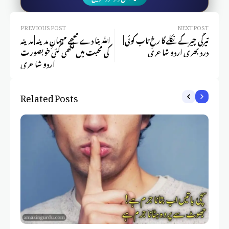
PREVIOUS POST
NEXT POST
تیرگی چیر کے نکلے گا رخِ تاب کوئی |
اللّٰہ بنا دے مجھے مہمانِ مدینہ | مدینہ
درد بھری اردو شاعری
کی محبت میں لکھی گئی خوبصورت
اردو شاعری
Related Posts