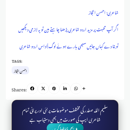
شاعری: احسن اعجاز
اگر آپ محبت پر مزید اردو شاعری پڑھنا چاہتے ہین تو یہ لازمی دیکھیں
تو بتا دے کہاں جائیں سبھی ہارے ہوئے لوگ |اداس اردو شاعری
TAGS:
احسن اعجاز
Shares:
سلیم اللہ صفدر کی مختلف موضوعات پر نئی اور پرانی تمام
شاعری ایپ کی صورت میں بھی دستیاب ہے
📱 ابھی ڈاؤنلوڈ کریں