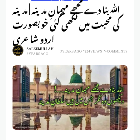
اللّٰہ بنا دے مجھے مہمانِ مدینہ | مدینہ
کی محبت میں لکھی گئی خوبصورت
اردو شاعری
SALEEM ULLAH
3 YEARS AGO
224 VIEWS
4 COMMENTS
3 YEARS AGO