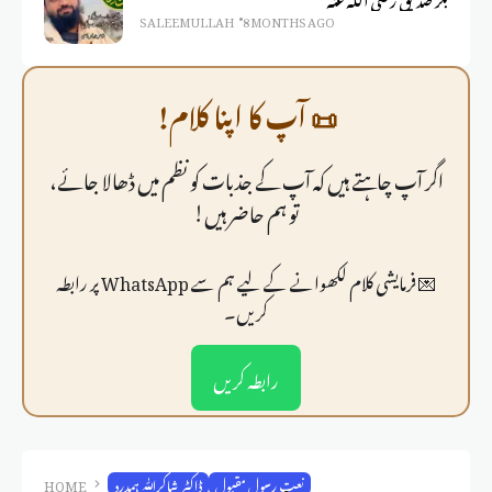
SALEEM ULLAH
8 MONTHS AGO
📜 آپ کا اپنا کلام!
اگر آپ چاہتے ہیں کہ آپ کے جذبات کو نظم میں ڈھالا جائے،
تو ہم حاضر ہیں!
💌 فرمايشی کلام لکھوانے کے لیے ہم سے WhatsApp پر رابطہ
کریں۔
رابطہ کریں
نعت رسول مقبول
ڈاکٹر شاکراللّٰہ ہمدرد
HOME