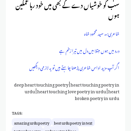
سب کو خوشیاں دے کے بھی میں خود رہا غمگین
ہوں
شاعری:۔ سید محمود شاہ
درد میں ہوں مبتلا میں دل میں تیرا زخم ہے
اگر آپ مزید اداس شاعری پڑھنا چاہتے ہیں تو یہ لازمی دیکھیں
deep heart touching poetry | heart touching poetry in
urdu | heart touching love poetry in urdu |
heart
broken poetry in urdu
TAGS:
amazing urdu poetry
best urdu poetry in text
text urdu poetry
urdu poetry 2 lines