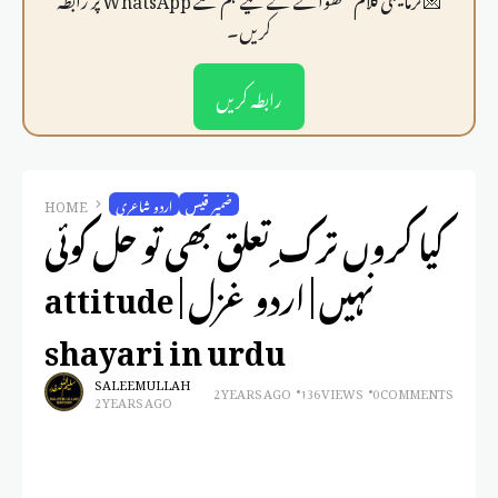
کریں۔
رابطہ کریں
ضمیر قیس
اردو شاعری
HOME
کیا کروں ترک ِ تعلق بھی تو حل کوئی
نہیں | اردو غزل | attitude
shayari in urdu
SALEEM ULLAH
2 YEARS AGO
136 VIEWS
0 COMMENTS
2 YEARS AGO