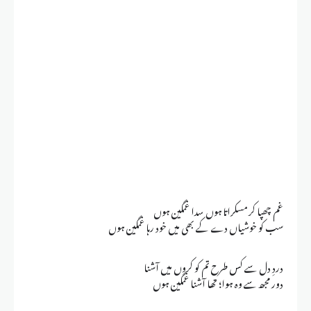
غم چھپا کر مسکراتا ہوں سدا غمگین ہوں
سب کو خوشیاں دے کے بھی میں خود رہا غمگین ہوں
دردِ دل سے کس طرح تم کو کروں میں آشنا
دور مجھ سے وہ ہوا؛ تھا آشنا غمگین ہوں