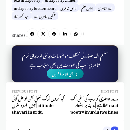
اردو شاعری
اداس نظم
اداس شاعری
urdu poetry broken heart
غمگین شاعری اردو
سید محمود شاہ
Shares:
سلیم اللہ صفدر کی مختلف موضوعات پر نئی اور پرانی تمام
شاعری ایپ کی صورت میں بھی دستیاب ہے
📱 ابھی ڈاؤنلوڈ کریں
PREVIOUS POST
NEXT POST
مدینہ حاضری کو رب کی اعلی اک
کیا کروں ترک ِ تعلق بھی تو حل کوئی
عطا کہیے | مدینہ پر اشعار |naat
نہیں | اردو غزل | attitude
shayari in urdu
poetry in urdu two lines