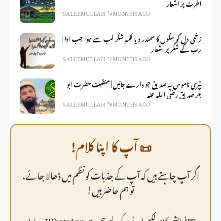
آخرت پر اشعار
SALEEM ULLAH
4 MONTHS AGO
زخمی دل کو سکوں کا سمندر دیا کلمہِ شکر لب سے ہوا جب ادا |
رب کے شکر پر اشعار
SALEEM ULLAH
7 MONTHS AGO
تیری ناموس پہ صدیق جو وارے جائیں | منقبت حضرت ابو
بکر صدیق رضی اللہ عنہ
SALEEM ULLAH
8 MONTHS AGO
📜 آپ کا اپنا کلام!
اگر آپ چاہتے ہیں کہ آپ کے جذبات کو نظم میں ڈھالا جائے،
تو ہم حاضر ہیں!
💌 فرمايشی کلام لکھوانے کے لیے ہم سے WhatsApp پر رابطہ