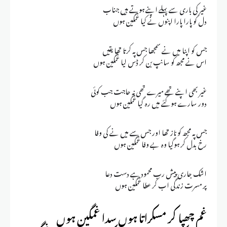
غیر کی باری سے پہلے اپنے ہوتے ہیں جناب
دل کو پارا پارا اپنوں نے کیا غمگین ہوں
جس کو اپنا میں نے سمجھا جس پہ کرتا تھا یقیں
اس نے مجھ کو سانپ بن کر ڈس لیا غمگین ہوں
غیر بھی اپنے تھے میرے تھی نہ حاجت جب کوئی
دور سارے ہوگئے میں رہ گیا غمگین ہوں
جس پہ مجھ کو ناز تھا اور جس سے میں نے کی وفا
رخ بدل کر ہوگیا وہ بے وفا غمگین ہوں
اشک جاری پیش رب محمود ہے دست دعا
پر مسرت زندگی اب کر عطا غمگین ہوں
غم چھپا کر مسکراتا ہوں سدا غمگین ہوں