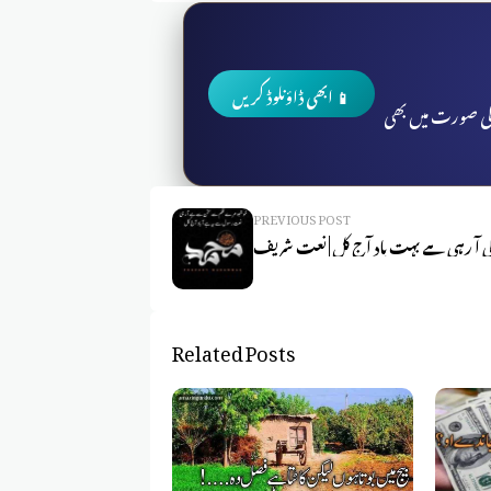
📱 ابھی ڈاؤنلوڈ کریں
 کی صورت میں بھی
PREVIOUS POST
کی آ رہی ہے بہت یاد آج کل | نعت شریف
Related Posts