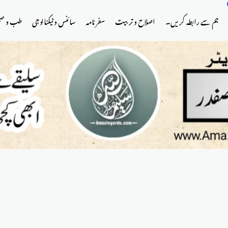
ہم سے رابطہ کریں۔
اصلاح و تربیت
سفر نامہ
سائنس و ٹیکنالوجی
طب و ص