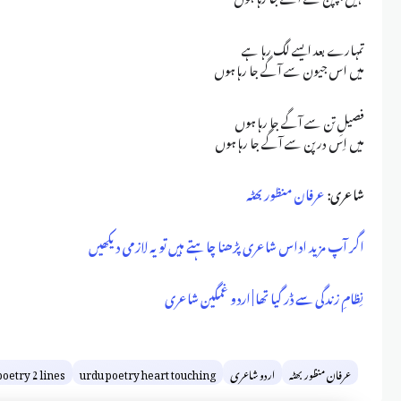
تمہارے بعد ایسے لگ رہا ہے
میں اس جیون سے آگے جا رہا ہوں
فصیلِ تن سے آگے جا رہا ہوں
میں اِس درپن سے آگے جا رہا ہوں
شاعری:
عرفان منظور بھٹہ
اگر آپ مزید اداس شاعری پڑھنا چاہتے ہیں تو یہ لازمی دیکھیں
نِظامِ زندگی سے ڈر گیا تھا | اردو غمگین شاعری
عرفان منظور بھٹہ
اردو شاعری
urdu poetry heart touching
poetry 2 lines