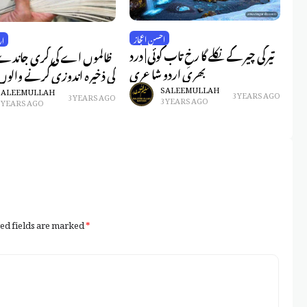
ری
احسن اعجاز
ار
ں |
تیرگی چیر کے نکلے گا رخِ تاب کوئی | درد
ظالموں اے کی کری جاندے او
 اشعار | tree
بھری اردو شاعری
کی ذخیرہ اندوزی کرنے والوں
pl
SALEEM ULLAH
SALEEM ULLAH
3 YEARS AGO
3 YEARS AGO
3 YEARS AGO
3 YEARS AGO
ed fields are marked
*