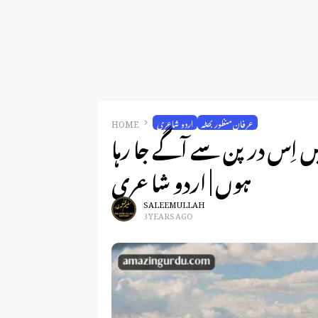
عرفان منظور بھٹہ
اردو شاعری
HOME
 اِس درپن سے آگے جا رہا
ہوں | اردو شاعری
SALEEM ULLAH
3 YEARS AGO