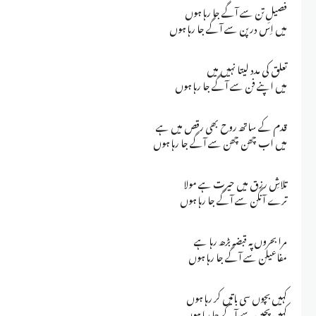
فصیلِ تن سے آگے جا رہا ہوں
میں اِس درپن سے آگے جا رہا ہوں
تعلق کی مدد لیتا نہیں میں
میں اپنے فن سے آگے جا رہا ہوں
قدم کے ساتھ روح بھی رقص میں ہے
میں اب چھن چھن سے آگے جا رہا ہوں
تلاشِ رزق میں حیرت ہے مولا
ترے آنگن سے آگے جا رہا ہوں
مرا بحروں پہ قبضہ بڑھ رہا ہے
مفاعیلن سے آگے جا رہا ہوں
کہیں بچوں سی باتیں کر رہا ہوں
کہیں پچپن سے آگے جا رہا ہوں