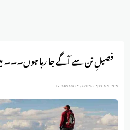
فصیلِ تن سے آگے جا رہا ہوں۔۔۔ میں
3 YEARS AGO
124 VIEWS
2 COMMENTS