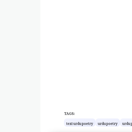
TAGS:
text urdu poetry
urdu poetry
urdu 