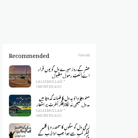
Recommended
View All
حشر کے روز میرے دل کو یوں قرار
ائے | نعت رسول مقبول
SALEEM ULLAH
3 MONTHS AGO
سنو دنیا والو یہ دل کا فسانہ کہ دنیا میں
یہ دل کبھی نہ لگانا |فکر آخرت پر اشعار
SALEEM ULLAH
4 MONTHS AGO
زخمی دل کو سکوں کا سمندر دیا کلمہِ
شکر لب سے ہوا جب ادا |رب کے