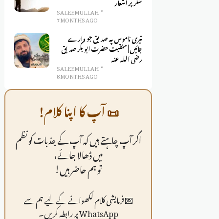
شکر پر اشعار
SALEEM ULLAH
7 MONTHS AGO
تیری ناموس پہ صدیق جو وارے
جائیں | منقبت حضرت ابو بکر صدیق
رضی اللہ عنہ
SALEEM ULLAH
8 MONTHS AGO
📜 آپ کا اپنا کلام!
اگر آپ چاہتے ہیں کہ آپ کے جذبات کو نظم
میں ڈھالا جائے،
تو ہم حاضر ہیں!
💌 فرمايشی کلام لکھوانے کے لیے ہم سے
WhatsApp پر رابطہ کریں۔