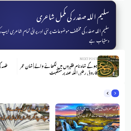
سلیم اللہ صفدر کی مکمل شاعری
سلیم اللہ صفدر کی مختلف موضوعات پر نئی اور پرانی تمام شاعری ایپ
دستیاب ہے
NEXT POST
ہو کے شاہ نام فقیروں میں لکھانے والے | شان عمر
طیبہ 
فاروق رضی اللہ عنہ پر منقبت