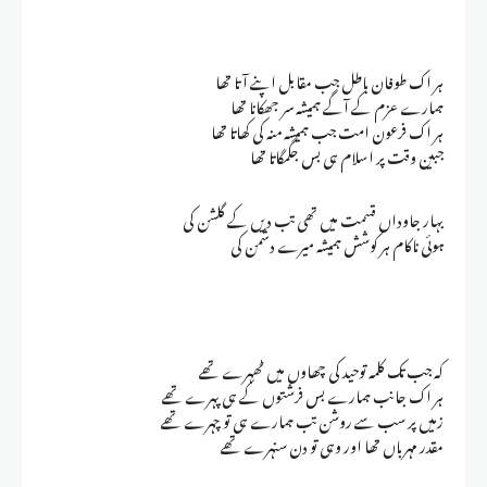
ہر اک طوفان باطل جب مقابل اپنے آتا تھا
ہمارے عزم کے آگے ہمیشہ سر جھکانا تھا
ہر اک فرعون امت جب ہمیشہ منہ کی کھاتا تھا
جبین وقت پر اسلام ہی بس جگمگاتا تھا
بہار جاوداں قسمت میں تھی تب دیں کے گلشن کی
ہوئی ناکام ہر کوشش ہمیشہ میرے دشمن کی
کہ جب تک کلمہ توحید کی چھاوں میں ٹھہرے تھے
ہر اک جانب ہمارے بس فرشتوں کے ہی پہرے تھے
زمیں پر سب سے روشن تب ہمارے ہی تو چہرے تھے
مقدر مہرباں تھا اور وہی تو دن سنہرے تھے