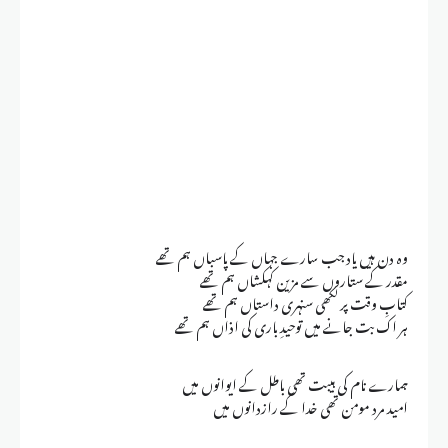
وہ دن ہیں یاد جب سارے جہاں کے پاسباں ہم تھے
مقدر کے ستاروں سے مزین کہکشاں ہم تھے
کتابِ وقت پر لکھی سنہری داستاں ہم تھے
ہر اک بت جانے میں توحیدِ باری کی اذاں ہم تھے
ہمارے نام کی ہیبت تھی باطل کے ایوانوں میں
امید مرد مومن تھی خدا کے رازدانوں میں