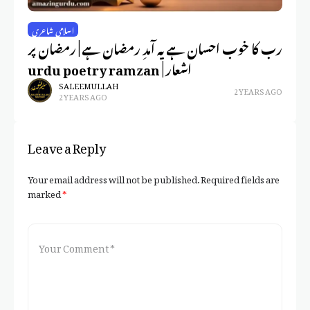
اسلامی شاعری
ری
رب کا خوب احسان ہے یہ آمدِ رمضان ہے | رمضان پر
ہو میرا | اداس شاعری | sad
اشعار | urdu poetry ramzan
p
SALEEM ULLAH
2 YEARS AGO
2 YEARS AGO
Leave a Reply
Your email address will not be published.
Required fields are
marked
*