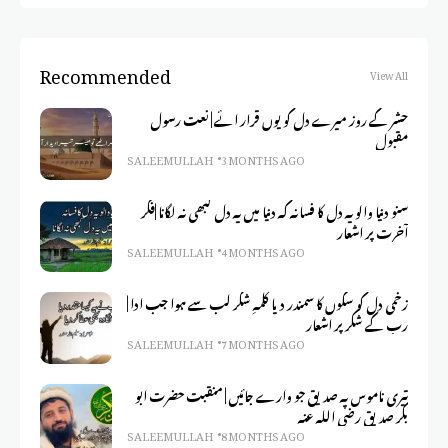
Recommended
View All
حشر کے روز میرے دل کو یوں قرار ائے | نعت رسول
مقبول
SALEEM ULLAH
3 MONTHS AGO
سنو دنیا والو یہ دل کا فسانہ کہ دنیا میں یہ دل کبھی نہ لگانا |فکر
آخرت پر اشعار
SALEEM ULLAH
4 MONTHS AGO
زخمی دل کو سکوں کا سمندر دیا کلمہِ شکر لب سے ہوا جب ادا |
رب کے شکر پر اشعار
SALEEM ULLAH
7 MONTHS AGO
تیری ناموس پہ صدیق جو وارے جائیں | منقبت حضرت ابو
بکر صدیق رضی اللہ عنہ
SALEEM ULLAH
8 MONTHS AGO