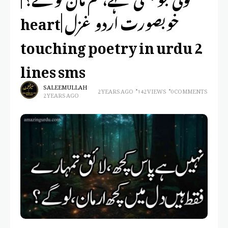
خوبصورت اردو غزل |heart
touching poetry in urdu 2
lines sms
SALEEM ULLAH
2 YEARS AGO
142 VIEWS
0 COMMENTS
2 YEARS AGO