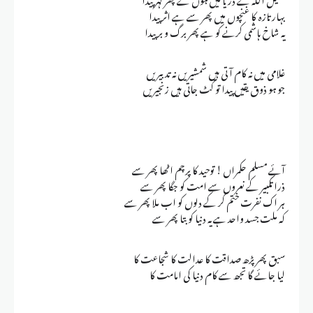
بہار تازہ کا غنچوں میں پھر سے ہے اثر پیدا
یہ شاخ ہاشمی کرنے کو ہے پھر برگ و بر پیدا
غلامی میں نہ کام آتی ہیں شمشیریں نہ تدبیریں
جو ہو ذوق یقیں پیدا تو کٹ جاتی ہیں زنجیریں
آئے مسلم حکمراں ! توحید کا پرچم اٹھا پھر سے
ذرا تکبیر کے نعروں سے امت کو جگا پھر سے
ہر اک نفرت ختم کر کے دلوں کو اب ملا پھر سے
کہ ملت جسد واحد ہے یہ دنیا کو بتا پھر سے
سبق پھر پڑھ صداقت کا عدالت کا شجاعت کا
لیا جائے گا تجھ سے کام دنیا کی امامت کا