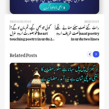
📱 ابھی ڈاؤنلوڈ کریں
PREVIOUS POST
NEXT POST
رات گئے نعت سننے سنانے لگے |
کوئی جو بھی کہے، تم مان لو گے؟ |
نعت شریف اردو |naat poetry
خوبصورت اردو غزل |heart
touching poetry in urdu 2
in urdu two lines
lines sms
Related Posts