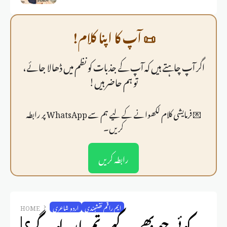
📜 آپ کا اپنا کلام!
اگر آپ چاہتے ہیں کہ آپ کے جذبات کو نظم میں ڈھالا جائے،
تو ہم حاضر ہیں!
💌 فرمايشی کلام لکھوانے کے لیے ہم سے WhatsApp پر رابطہ
کریں۔
رابطہ کریں
ایم راقم نقشبندی
اردو شاعری
HOME
کوئی جو بھی کہے، تم مان لو گے؟ |