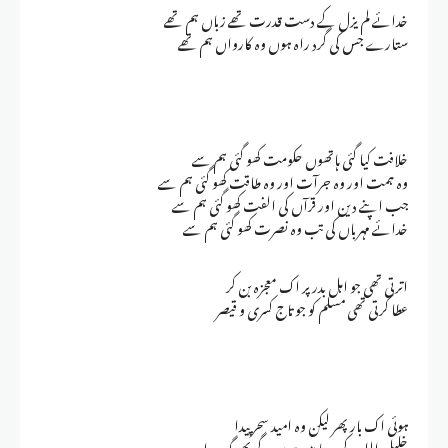
خدائے لم یزل کے دست قدرت تھے زباں ہم تھے
ستارے جس کی گرد راہ ہوں وہ کارواں ہم تھے
خلافت کیا گئی ہاتھوں حکومت کھو گئی ہم سے
وہ ہمت اور وہ جرآت اور وہ طاقت کھو گئی ہم سے
جب اپنے دین اور قرآں کی الفت کھو گئی ہم سے
خدائے مہرباں کی تب وہ نصرت کھو گئی ہم سے
اترتی تھی جو اہل بدر پر اک معجزہ بن کر
عطا کرتی تھی مسلم کو جو تاج کسری و قیصر
ہوئی اک بار پھر لیکن وہ امید سحر پیدا
خلیل اللہ کے دریا میں ہوں گے پھر گہر پیدا