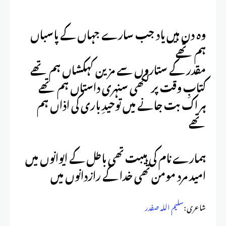
وہ دن ہیں یاد جب سارے جہاں کے پاسباں
ہم تھے
مقدر کے ستاروں سے مزین کہکشاں ہم تھے
کتابِ وقت پر لکھی سنہری داستاں ہم تھے
ہر اک بت جانے میں توحیدِ باری کی اذاں ہم
تھے
ہمارے نام کی ہیبت تھی باطل کے ایوانوں میں
امید مرد مومن تھی خدا کے رازدانوں میں
شاعری :
سلیم اللہ صفدر