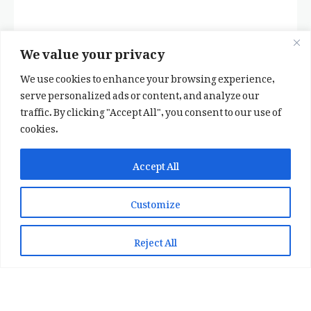
We value your privacy
We use cookies to enhance your browsing experience,
serve personalized ads or content, and analyze our
traffic. By clicking "Accept All", you consent to our use of
cookies.
✕
✨ اپنی پسند کا فرمايشی کلام لکھوائیں
Accept All
یا ہماری خوبصورت شاعری ایپ انسٹال کریں
Customize
📞 WhatsApp پر رابطہ کریں
📲 Play Store سے ایپ انسٹال کریں
Reject All