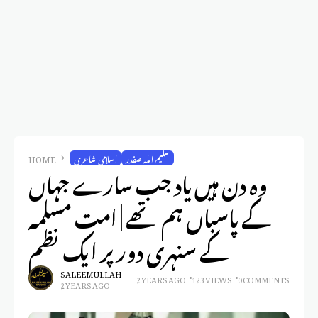
سلیم اللہ صفدر
اسلامی شاعری
HOME
وہ دن ہیں یاد جب سارے جہاں
کے پاسباں ہم تھے | امت مسلمہ
کے سنہری دور پر ایک نظم
SALEEM ULLAH
2 YEARS AGO
123 VIEWS
0 COMMENTS
2 YEARS AGO