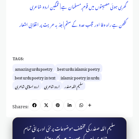
گھری ہوئی مصیبتوں میں قوم ِ مسلمان ہے | غمگین اردو شاعری
کٹھن ہے راہ وفا اور عجب عدو کے ستم | جذبہ حریت پر انقلابی اشعار
TAGS:
amazing urdu poetry
best urdu islamic poetry
best urdu poetry in text
islamic poetry in urdu
سلیم اللہ صفدر
اردو شاعری
اردو اسلامی شاعری
Shares:
سلیم اللہ صفدر کی مختلف موضوعات پر نئی اور پرانی تمام
شاعری ایپ کی صورت میں بھی دستیاب ہے