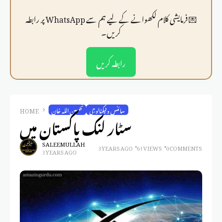
💌 فرمايشی کلام لکھوانے کے لیے ہم سے WhatsApp پر رابطہ
کریں۔
رابطہ کریں
سائنس و ٹیکنالوجی
تحسین اللہ خان
HOME
سٹار لنک پاکستان میں
SALEEM ULLAH
3 YEARS AGO
61 VIEWS
0 COMMENTS
3 YEARS AGO