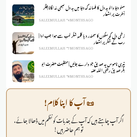
سنو دنیا والو یہ دل کا فسانہ کہ دنیا میں یہ دل کبھی نہ لگانا |فکر
آخرت پر اشعار
SALEEM ULLAH
4 MONTHS AGO
زخمی دل کو سکوں کا سمندر دیا کلمہِ شکر لب سے ہوا جب ادا |
رب کے شکر پر اشعار
SALEEM ULLAH
7 MONTHS AGO
تیری ناموس پہ صدیق جو وارے جائیں | منقبت حضرت ابو
بکر صدیق رضی اللہ عنہ
SALEEM ULLAH
8 MONTHS AGO
📜 آپ کا اپنا کلام!
اگر آپ چاہتے ہیں کہ آپ کے جذبات کو نظم میں ڈھالا جائے،
تو ہم حاضر ہیں!