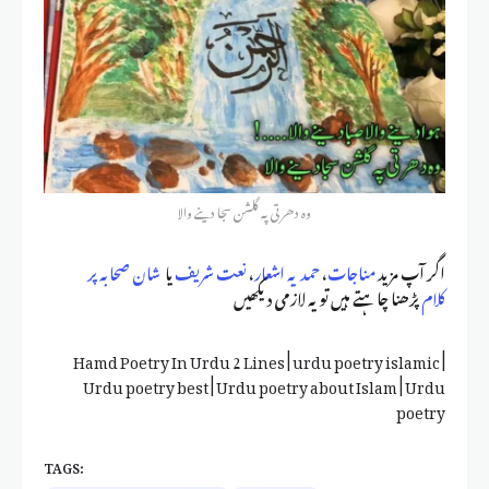
وہ دھرتی پہ گلشن سجا دینے والا
اگر آپ مزید
مناجات
،
حمدیہ اشعار
،
نعت شریف
یا
شان صحابہ پر
کلام
پڑھنا چاہتے ہیں تو یہ لازمی دیکھیں
Hamd Poetry In Urdu 2 Lines | urdu poetry islamic |
Urdu poetry best | Urdu poetry about Islam | Urdu
poetry
TAGS: