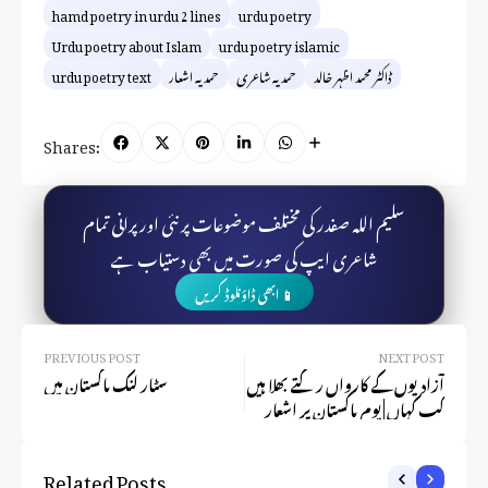
hamd poetry in urdu 2 lines
urdu poetry
Urdu poetry about Islam
urdu poetry islamic
ڈاکٹر محمد اظہر خالد
حمدیہ شاعری
حمدیہ اشعار
urdu poetry text
Shares:
سلیم اللہ صفدر کی مختلف موضوعات پر نئی اور پرانی تمام
شاعری ایپ کی صورت میں بھی دستیاب ہے
📱 ابھی ڈاؤنلوڈ کریں
PREVIOUS POST
NEXT POST
آزادیوں کے کارواں رکتے بھلا ہیں
سٹار لنک پاکستان میں
کب کہاں | یوم پاکستان پر اشعار
Related Posts