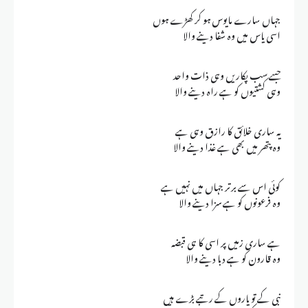
جہاں سارے مایوس ہو کر کھڑے ہوں
اسی یاس میں وہ شفا دینے والا
جسے سب پکاریں وہی ذات واحد
وہی کشتیوں کو ہے راہ دینے والا
یہ ساری خلائق کا رازق وہی ہے
وہ پتھر میں بھی ہے غذا دینے والا
کوئی اس سے برتر جہاں میں نہیں ہے
وہ فرعونوں کو ہے سزا دینے والا
ہے ساری زمیں پر اسی کا ہی قبضہ
وہ قارون کو ہے دبا دینے والا
نبی کے تو یاروں کے رتبے بڑے ہیں