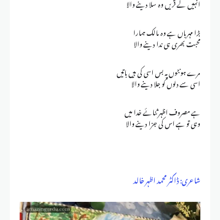
انہیں کے قریں وہ سلا دینے والا
بڑا مہرباں ہے وہ مالک ہمارا
محبت بھری ہی ندا دینے والا
مرے ہونٹوں پہ بس اسی کی ہیں باتیں
اسی سے دلوں کو جلا دینے والا
ہے مصروف اظہر ثنائے خدا میں
وہی تو ہے اس کی جزا دینے والا
شاعری: ڈاکٹر محمد اظہر خالد