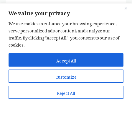
We value your privacy
We use cookies to enhance your browsing experience,
serve personalized ads or content, and analyze our
traffic. By clicking "Accept All", you consent to our use of
cookies.
✕
✨ اپنی پسند کا فرمايشی کلام لکھوائیں
Accept All
یا ہماری خوبصورت شاعری ایپ انسٹال کریں
Customize
📞 WhatsApp پر رابطہ کریں
📲 Play Store سے ایپ انسٹال کریں
Reject All