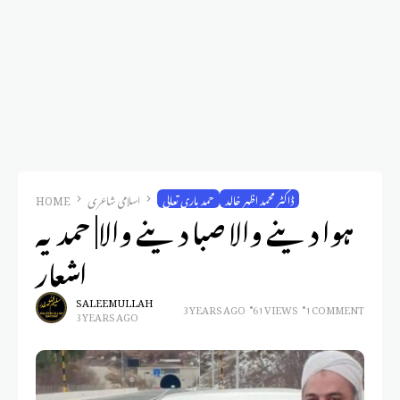
ڈاکٹر محمد اظہر خالد
حمد باری تعالی
اسلامی شاعری
HOME
ہوا دینے والا صبا دینے والا| حمدیہ
اشعار
SALEEM ULLAH
3 YEARS AGO
61 VIEWS
1 COMMENT
3 YEARS AGO