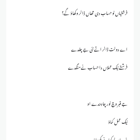
فرشتیاں نو حساب دی تھاں ڈالر وکھاؤ گے؟
اے دولت ڈالر اتے نئی جے چلدے
فرشتے نیک عملاں دا حساب نے منگدے
جے قبر وچ نور چاہندے او
نیک عمل کماؤ
غریباں نو کھانے کھواؤ