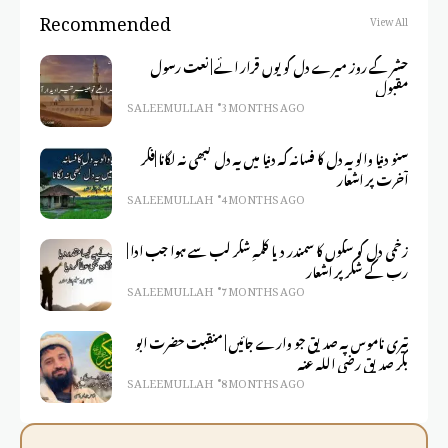
Recommended
View All
حشر کے روز میرے دل کو یوں قرار ائے | نعت رسول
مقبول
SALEEM ULLAH
3 MONTHS AGO
سنو دنیا والو یہ دل کا فسانہ کہ دنیا میں یہ دل کبھی نہ لگانا |فکر
آخرت پر اشعار
SALEEM ULLAH
4 MONTHS AGO
زخمی دل کو سکوں کا سمندر دیا کلمہِ شکر لب سے ہوا جب ادا |
رب کے شکر پر اشعار
SALEEM ULLAH
7 MONTHS AGO
تیری ناموس پہ صدیق جو وارے جائیں | منقبت حضرت ابو
بکر صدیق رضی اللہ عنہ
SALEEM ULLAH
8 MONTHS AGO