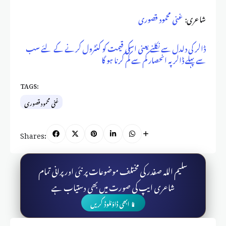
شاعری:
غنی محمود قصوری
ڈالر کی دلدل سے نکلنے یعنی اسکی قیمت کو کنٹرول کرنے کے لئے سب
سے پہلے ڈالر پہ انحصار کم سے کم کرنا ہو گا
TAGS:
غنی محمود قصوری
Shares:
سلیم اللہ صفدر کی مختلف موضوعات پر نئی اور پرانی تمام
شاعری ایپ کی صورت میں بھی دستیاب ہے
📱 ابھی ڈاؤنلوڈ کریں