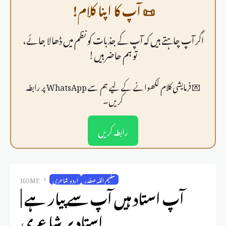
📜 آپ کا اپنا کلام!
اگر آپ چاہتے ہیں کہ آپ کے جذبات کو نظم میں ڈھالا جائے،
تو ہم حاضر ہیں!
💌 فرمايشی کلام لکھوانے کے لیے ہم سے WhatsApp پر رابطہ
کریں۔
رابطہ کریں
سلیم اللہ صفدر
اردو شاعری
HOME
آپ استاد ہیں آپ سے پیار ہے |
استاد پر شاعری