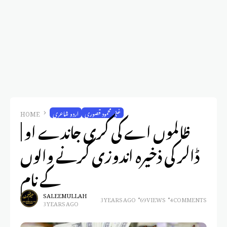
غنی محمود قصوری
اردو شاعری
HOME
ظالموں اے کی کری جاندے او |
ڈالر کی ذخیرہ اندوزی کرنے والوں
کے نام
SALEEM ULLAH
3 YEARS AGO
69 VIEWS
4 COMMENTS
3 YEARS AGO