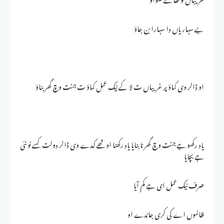
بے سہاریاں دا سہارا بن جاؤ
او ڈالر وی کماؤ پر غریباں ت لا کے نیک عمل کماؤ ت جنت وچ گھر بناؤ
یاد رکھو جے جنت وچ گھر نا بنایا یاد رکھنا اوتھے کدے وی ڈالر دولت کسے نو نئی
جے بچایا
صرف نیک عمل ای جے کم آیا
ظالموں اے کی کری جاندے او