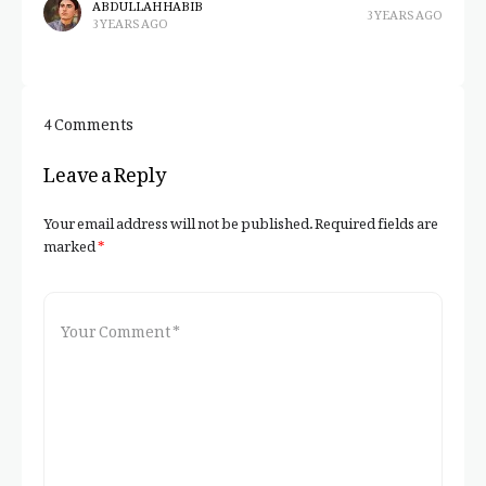
po
ABDULLAH HABIB
3 YEARS AGO
3 YEARS AGO
4 Comments
Leave a Reply
Your email address will not be published.
Required fields are
marked
*