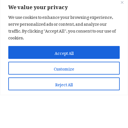
We value your privacy
We use cookies to enhance your browsing experience,
serve personalized ads or content, and analyze our
traffic. By clicking "Accept All", you consent to our use of
cookies.
✕
✨ اپنی پسند کا فرمايشی کلام لکھوائیں
Accept All
یا ہماری خوبصورت شاعری ایپ انسٹال کریں
Customize
📞 WhatsApp پر رابطہ کریں
📲 Play Store سے ایپ انسٹال کریں
Reject All