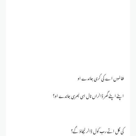
ظالموں اے کی کری جاندے او
اپنے اپنے گھر ڈالراں نال ای بھری جاندے او؟
کی گل اتے رب کول ڈالر لیجاؤ گے؟