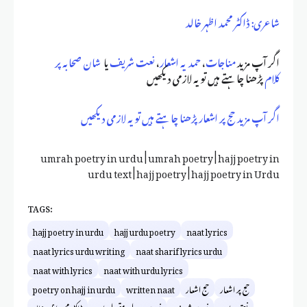
شاعری: ڈاکٹر محمد اظہر خالد
اگر آپ مزید
مناجات
،
حمدیہ اشعار
،
نعت شریف
یا
شان صحابہ پر
کلام
پڑھنا چاہتے ہیں تو یہ لازمی دیکھیں
اگر آپ مزید حج پر اشعار پڑھنا چاہتے ہیں تو یہ لازمی دیکھیں
umrah poetry in urdu | umrah poetry | hajj poetry in
urdu text | hajj poetry | hajj poetry in Urdu
TAGS:
hajj poetry in urdu
hajj urdu poetry
naat lyrics
naat lyrics urdu writing
naat sharif lyrics urdu
naat with lyrics
naat with urdu lyrics
حج پر اشعار
حج اشعار
written naat
poetry on hajj in urdu