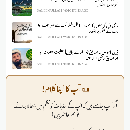
آخرت پر اشعار
SALEEM ULLAH
4 MONTHS AGO
زخمی دل کو سکوں کا سمندر دیا کلمہِ شکر لب سے ہوا جب ادا |
رب کے شکر پر اشعار
SALEEM ULLAH
7 MONTHS AGO
تیری ناموس پہ صدیق جو وارے جائیں | منقبت حضرت ابو
بکر صدیق رضی اللہ عنہ
SALEEM ULLAH
8 MONTHS AGO
📜 آپ کا اپنا کلام!
اگر آپ چاہتے ہیں کہ آپ کے جذبات کو نظم میں ڈھالا جائے،
تو ہم حاضر ہیں!