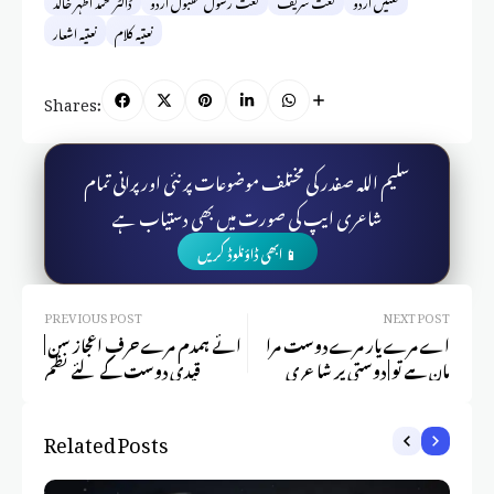
نعتیں اردو
نعت شریف
نعت رسول مقبول اردو
ڈاکٹر محمد اظہر خالد
نعتیہ کلام
نعتیہ اشعار
Shares:
سلیم اللہ صفدر کی مختلف موضوعات پر نئی اور پرانی تمام
شاعری ایپ کی صورت میں بھی دستیاب ہے
📱 ابھی ڈاؤنلوڈ کریں
PREVIOUS POST
NEXT POST
اے مرے یار مرے دوست مرا
ائے ہمدم مرے حرفِ اعجاز سن |
مان ہے تو | دوستی پر شاعری
قیدی دوست کے لئے نظم
Related Posts