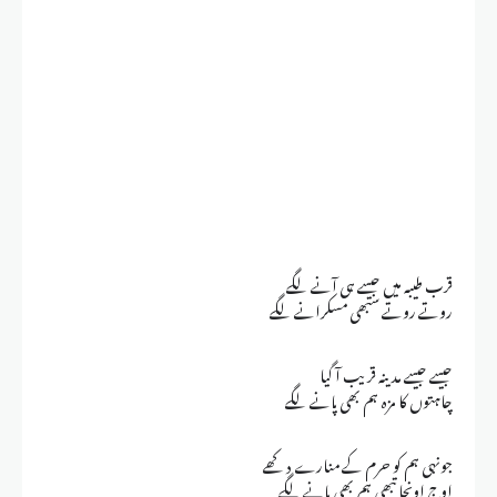
قرب طیبہ میں جیسے ہی آنے لگے
روتے روتے سبھی مسکرانے لگے
جیسے جیسے مدینہ قریب آ گیا
چاہتوں کا مزہ ہم بھی پانے لگے
جونہی ہم کو حرم کے منارے دکھے
اوج اونچا تبھی ہم بھی پانے لگے