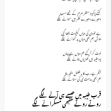
کتنے پاکیزہ منظر حرم کے تھے سب
دھیرے دھیرے نظر میں سمانے لگے
بے خودی کی وہاں کیفیت چھا گئی
ہوش ہم بھی وہاں پر گنوانے لگے
لوٹ کر آ گئے ہم وہاں سے یہاں
یاد طیبہ میں گھڑیاں بتانے لگے
شکر ہے رب کا یہ فضل اظہر ملا
ہم بھی مدحت نبی کی سنانے لگے
قرب طیبہ میں جیسے ہی آنے لگے
روتے روتے سبھی مسکرانے لگے