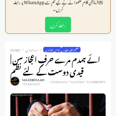
💌 فرمايشی کلام لکھوانے کے لیے ہم سے WhatsApp پر رابطہ
کریں۔
رابطہ کریں
سلیم اللہ صفدر
اداس شاعری
اردو شاعری
HOME
ائے ہمدم مرے حرفِ اعجاز سن |
قیدی دوست کے لئے نظم
SALEEM ULLAH
3 YEARS AGO
162 VIEWS
4 COMMENTS
3 YEARS AGO