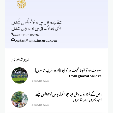
سلیقےسےہواؤں میں جوخوشبوگھول سکتےہیں
ابھی کچھ لوگ باقی ہیں جواردوبول سکتےہیں
+92 311 0106676
contact@amazingurdu.com
اردوشاعری
سہولت ہو تو آجانا محبت ہو تو آجانا | اردو غزلیہ شاعری |
Urdu ghazal on love
2 YEARS AGO
وطن کے نوجوانو یہ وطن اپنا سجاؤ تم| مایوس نوجوانوں کیلئے
امید بھری اردو شاعری
3 YEARS AGO