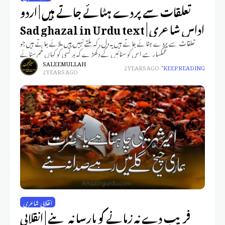
تعلقات سے پردے ہٹائے جاتے ہیں | اردو
اداس شاعری | Sad ghazal in Urdu text
تعلقات سے پردے ہٹائے جاتے ہیں یہ دل، کہ ملتے نہیں ہیں ملائے جاتے ہیں جو
غمگسار ہے اس کو سنائیں گے دکھڑے کہ ہر کسی کو کہاں غم سنائے
SALEEM ULLAH
2 YEARS AGO
KEEP READING
2 YEARS AGO
انقلابی شاعری
فریب دے نہ زمانے کو پارسا نہ بنے | انقلابی