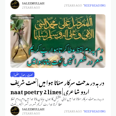
SALEEM ULLAH
2 YEARS AGO
KEEP READING
2 YEARS AGO
نعت رسول مقبول
در بہ در مدحت سرکار سناتا ہوا میں | نعت شریف
اردو شاعری | naat poetry 2 lines
در بہ در مدحت سرکار سناتا ہوا میں اپنی بخشش کا ہوں سامان بناتا ہوا میں دم بہ دم لفظ
عطا کرتا ہوا ربِّ کریم شعر در شعر انہیں نعت
SALEEM ULLAH
2 YEARS AGO
KEEP READING
2 YEARS AGO