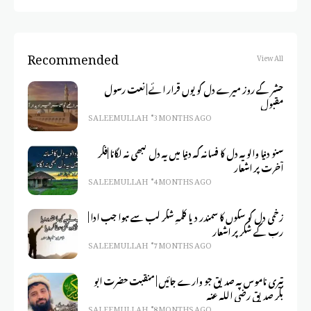
Recommended
View All
حشر کے روز میرے دل کو یوں قرار ائے | نعت رسول
مقبول
SALEEM ULLAH
3 MONTHS AGO
سنو دنیا والو یہ دل کا فسانہ کہ دنیا میں یہ دل کبھی نہ لگانا |فکر
آخرت پر اشعار
SALEEM ULLAH
4 MONTHS AGO
زخمی دل کو سکوں کا سمندر دیا کلمہِ شکر لب سے ہوا جب ادا |
رب کے شکر پر اشعار
SALEEM ULLAH
7 MONTHS AGO
تیری ناموس پہ صدیق جو وارے جائیں | منقبت حضرت ابو
بکر صدیق رضی اللہ عنہ
SALEEM ULLAH
8 MONTHS AGO