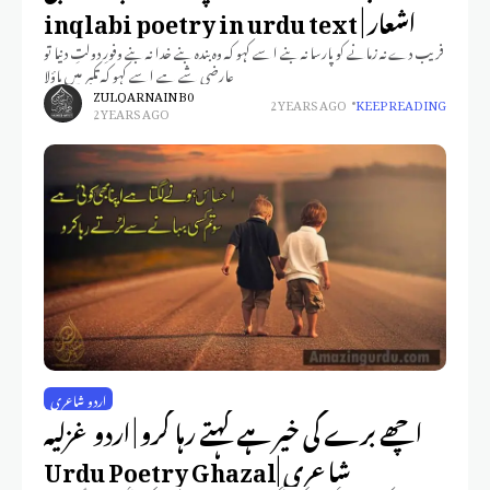
اشعار | inqlabi poetry in urdu text
فریب دے نہ زمانے کو پارسا نہ بنے اسے کہو کہ وہ بندہ بنے خدا نہ بنے وفورِ دولتِ دنیا تو
عارضی شے ہے اسے کہو کہ تکبر میں باؤلا
ZULQARNAIN B0
2 YEARS AGO
KEEP READING
2 YEARS AGO
اردو شاعری
اچھے برے کی خیر ہے کہتے رہا کرو | اردو غزلیہ
شاعری |Urdu Poetry Ghazal