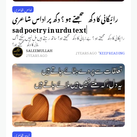
اداس شاعری
رائیگانی کا دکھ سمجھتے ہو ؟ دکھ پر اداس شاعری
|sad poetry in urdu text
رائیگانی کا دکھ سمجھتے ہو ؟ بے زبانی کا دکھ سمجھتے ہو؟ ساتھ رہتے ہیں مل نہیں سکتے آگ
پانی کا دکھ سمجھتے ہو؟
SALEEM ULLAH
2 YEARS AGO
KEEP READING
2 YEARS AGO
اردو شاعری