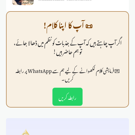
📜 آپ کا اپنا کلام!
اگر آپ چاہتے ہیں کہ آپ کے جذبات کو نظم میں ڈھالا جائے،
تو ہم حاضر ہیں!
💌 فرمايشی کلام لکھوانے کے لیے ہم سے WhatsApp پر رابطہ
کریں۔
رابطہ کریں