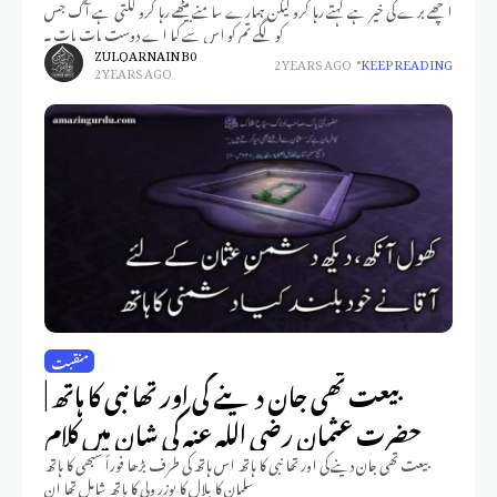
اچھے برے کی خیر ہے کہتے رہا کرو لیکن ہمارے سامنے بیٹھے رہا کرو لگتی ہے آگ جس
کو لگے تم کو اس سے کیا اے دوست بات بات پہ
ZULQARNAIN B0
2 YEARS AGO
KEEP READING
2 YEARS AGO
منقبت
بیعت تھی جان دینے کی اور تھا نبی کا ہاتھ |
حضرت عثمان رضی اللہ عنہ کی شان میں کلام
بیعت تھی جان دینے کی اور تھا نبی کا ہاتھ اس ہاتھ کی طرف بڑھا فوراً سبھی کا ہاتھ
سلمان کا بلال کا بوزر ولی کا ہاتھ شامل تھا ان