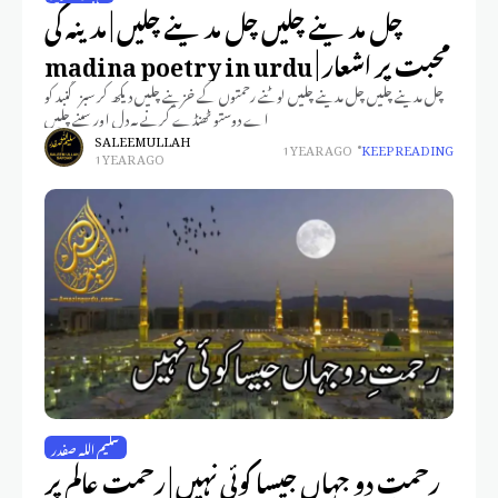
چل مدینے چلیں چل مدینے چلیں | مدینہ کی
محبت پر اشعار | madina poetry in urdu
چل مدینے چلیں چل مدینے چلیں لوٹنے رحمتوں کے خزینے چلیں دیکھ کر سبز گنبد کو
اے دوستو ٹھنڈے کرنے یہ دل اور سینے چلیں
SALEEM ULLAH
1 YEAR AGO
KEEP READING
1 YEAR AGO
سلیم اللہ صفدر
رحمتِ دو جہاں جیسا کوئی نہیں | رحمت عالم پر