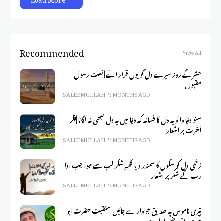
Recommended
View All
حشر کے روز میرے دل کو یوں قرار ائے | نعت رسول
مقبول
SALEEM ULLAH
3 MONTHS AGO
سنو دنیا والو یہ دل کا فسانہ کہ دنیا میں یہ دل کبھی نہ لگانا |فکر
آخرت پر اشعار
SALEEM ULLAH
4 MONTHS AGO
زخمی دل کو سکوں کا سمندر دیا کلمہِ شکر لب سے ہوا جب ادا |
رب کے شکر پر اشعار
SALEEM ULLAH
7 MONTHS AGO
تیری ناموس پہ صدیق جو وارے جائیں | منقبت حضرت ابو
بکر صدیق رضی اللہ عنہ