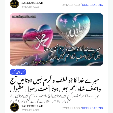
SALEEM ULLAH
2 YEARS AGO
KEEP READING
2 YEARS AGO
محمد امجد اکبر
میرے خدا کا جو لطف و کرم نہیں ہوتا میں آج
واصفِ شاہ امم نہیں ہوتا | نعت رسول مقبول
میرے خدا کا جو لطف و کرم نہیں ہوتا میں آج واصفِ شاہ امم نہیں ہوتا نبی کے
عشق میں دنیا ہمیں ستاتی ہے نبی سے عشق ہمارا بھی کم
SALEEM ULLAH
2 YEARS AGO
KEEP READING
2 YEARS AGO