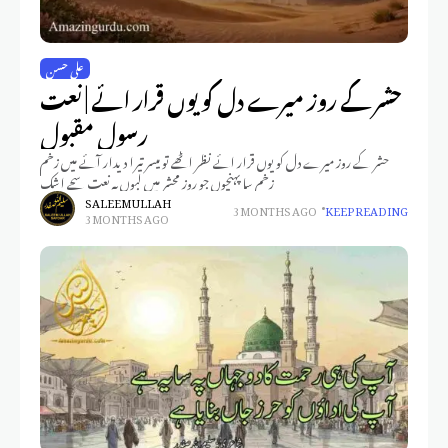
علی حسن
حشر کے روز میرے دل کو یوں قرار ائے | نعت
رسول مقبول
حشر کے روز میرے دل کو یوں قرار ائے نظر اٹھے تو میسر تیرا دیدار آئے میں زخم
زخم سا پہنچوں جو روزِ محشر میں لبوں پہ نعت سجے اشک
SALEEM ULLAH
3 MONTHS AGO
KEEP READING
3 MONTHS AGO