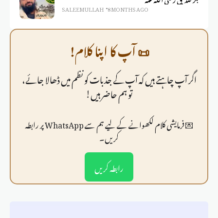
SALEEM ULLAH
8 MONTHS AGO
📜 آپ کا اپنا کلام!
اگر آپ چاہتے ہیں کہ آپ کے جذبات کو نظم میں ڈھالا جائے،
تو ہم حاضر ہیں!
💌 فرمايشی کلام لکھوانے کے لیے ہم سے WhatsApp پر رابطہ
کریں۔
رابطہ کریں