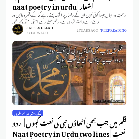
اشعار | naat poetry in urdu
رحمتِ دو جہاں جیسا کوئی نہیں ان کے رخسار پر اشک بہتے رہے کھا کے پتھر دعائیں وہ
دیتے رہے دانت قرباں کیے، زخم سہتے رہے امتی امتی پھر بھی
SALEEM ULLAH
2 YEARS AGO
KEEP READING
2 YEARS AGO
ملک مبشر صائم علوی
قلم میں جب بھی اُٹھاؤں نبی کی نعت کہوں | اردو
نعت | Naat Poetry in Urdu two lines