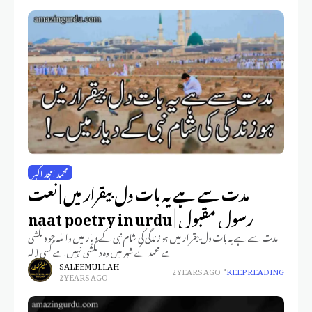
محمد امجد اکبر
مدت سے ہے یہ بات دل بیقرار میں | نعت
رسول مقبول | naat poetry in urdu
مدت سے ہے یہ بات دل بیقرار میں ہو زندگی کی شام نبی کے دیار میں واللہ جو دلکشی
ہے محمد کے شہر میں وہ دلکشی نہیں ہے کسی لالہ
SALEEM ULLAH
2 YEARS AGO
KEEP READING
2 YEARS AGO