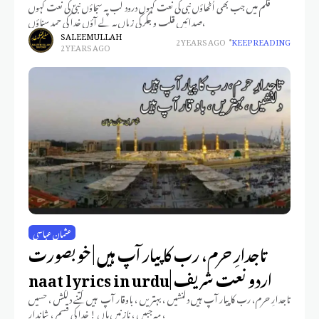
قلم میں جب بھی اُٹھاؤں نبی کی نعت کہوں درود لب پہ سجاؤں نبیؐ کی نعت کہوں
صدائیں قلب و جگر کی زباں پہ لے آؤں خدا کی حمد سناؤں،
SALEEM ULLAH
2 YEARS AGO
KEEP READING
2 YEARS AGO
عثمان عباسی
تاجدارِ حرم، رب کا پیار آپ ہیں | خوبصورت
اردو نعت شریف |naat lyrics in urdu
تاجدارِ حرم، رب کا پیار آپ ہیں دلنشیں ، بہتریں ، باوقار آپ ہیں کتنے دلکش ، حسیں
، مہ جبیں ، نازنیں ہاں ! خدا کی قسم ، شاندار