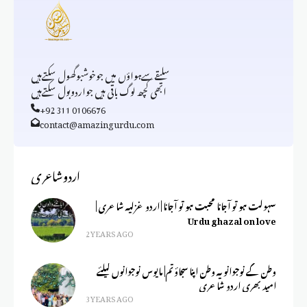
سلیقےسےہواؤں میں جوخوشبوگھول سکتےہیں
ابھی کچھ لوگ باقی ہیں جواردوبول سکتےہیں
+92 311 0106676
contact@amazingurdu.com
اردوشاعری
سہولت ہو تو آجانا محبت ہو تو آجانا | اردو غزلیہ شاعری |
Urdu ghazal on love
2 YEARS AGO
وطن کے نوجوانو یہ وطن اپنا سجاؤ تم| مایوس نوجوانوں کیلئے
امید بھری اردو شاعری
3 YEARS AGO