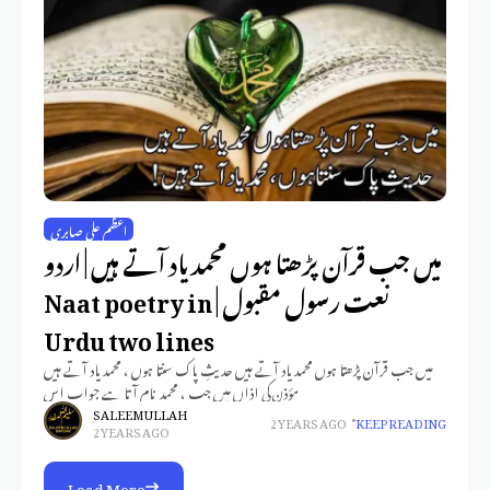
اعظم علی صابری
میں جب قرآن پڑھتا ہوں محمد یاد آتے ہیں | اردو
نعت رسول مقبول | Naat poetry in
Urdu two lines
میں جب قرآن پڑھتا ہوں محمد یاد آتے ہیں حدیثِ پاک سنتا ہوں ، محمد یاد آتے ہیں
مؤذن کی اذاں میں جب ، محمد نام آتا ہے جواب اس
SALEEM ULLAH
2 YEARS AGO
KEEP READING
2 YEARS AGO
Load More