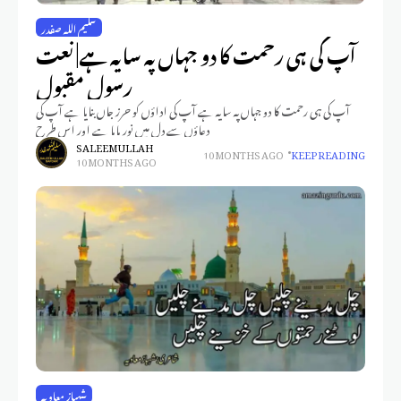
سلیم اللہ صفدر
آپ کی ہی رحمت کا دو جہاں پہ سایہ ہے| نعت
رسول مقبول
آپ کی ہی رحمت کا دو جہاں پہ سایہ ہے آپ کی اداؤں کو حرز جاں بنایا ہے آپ کی
دعاؤں سے دل میں نور پایا ہے اور اس طرح
SALEEM ULLAH
10 MONTHS AGO
KEEP READING
10 MONTHS AGO
شہباز معاویہ