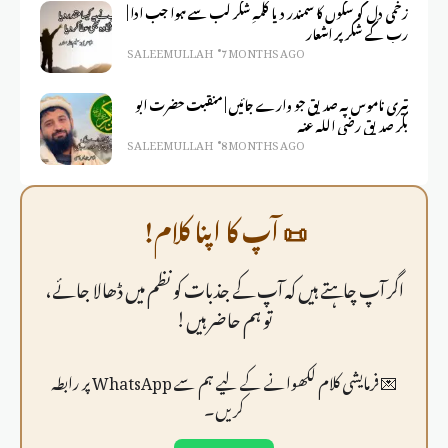
زخمی دل کو سکوں کا سمندر دیا کلمہِ شکر لب سے ہوا جب ادا |
رب کے شکر پر اشعار
SALEEM ULLAH
7 MONTHS AGO
تیری ناموس پہ صدیق جو وارے جائیں | منقبت حضرت ابو
بکر صدیق رضی اللہ عنہ
SALEEM ULLAH
8 MONTHS AGO
📜 آپ کا اپنا کلام!
اگر آپ چاہتے ہیں کہ آپ کے جذبات کو نظم میں ڈھالا جائے،
تو ہم حاضر ہیں!
💌 فرمايشی کلام لکھوانے کے لیے ہم سے WhatsApp پر رابطہ
کریں۔