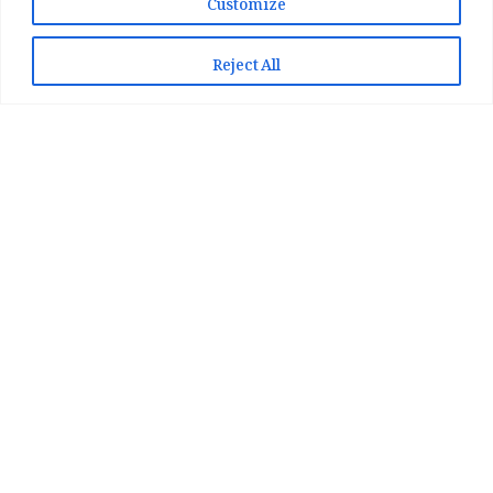
📲 Play Store سے ایپ انسٹال کریں
Reject All