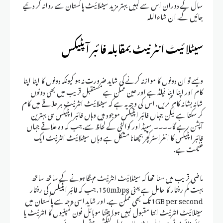
سال کے دوران اس سے کہیں بہتر مزید سیٹلائیٹ پاکستان سے روانہ کر دئیے
جائیں گے. ان شاءاللہ
سیٹلائیٹ انٹرنیٹ بمقابلہ فائبر آپٹیکس
ویسے تو ان دونوں کا موازنہ کرنے کی شاید ضرورت نہ ہو کیونکہ دونوں کا اپنا اپنا
کام اور اپنا اپنا فیلڈ ہے اور عین ممکن ہے مستقبل قریب میں بھی دونوں
شانہ بشانہ کام کریں. اس کی وجہ یہ ہے کہ سیٹلائیٹ انٹرنیٹ ہر علاقے میں کام
کر سکتا ہے لیکن جہاں فائبر اپٹیکس موجود ہیں وہاں فائبر اپٹیکس ہی بہترین
آپشن رہے گا۔۔۔۔ سپیڈ اور کوالٹی کے لحاظ سے. جب کہ وہ علاقے جہاں
فائبر اپٹیکس کا انفراسٹرکچر بچھانا مشکل ہے وہاں سیٹلائیٹ انٹرنیٹ ایک
غنیمت ہے.
ماضی قریب میں سنا تھا کہ سیٹلائیٹ انٹرنیٹ مہنگا ہونے کے ساتھ ساتھ
بہت کم رفتار کا حامل ہے یعنی 150mbps. جب کہ فائبر اپٹیکس کی رفتار
1GB per second تک بھی ممکن ہے. اور شاید اسی وجہ سے پاکستان میں
سیٹلائیٹ انٹرنیٹ انتا مقبول نہیں ہوا جتنا موبائل فون کمپنیوں کا انٹرنیٹ یا
وائی فائی پی ٹی سی ایل یا ڈی ایس ایل کنکشن مقبول ہوئے.