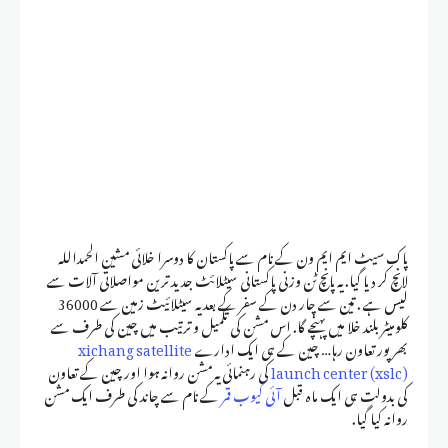
پاک سیٹ ایم ایم ون کے نام سے پاکستان کا دوسرا خلائی مشین الحمداللہ
لانچ کر دیا گیا. یہ پانچ ٹن وزنی پاکستانی سیٹلائٹ جدید ترین مواصلاتی آلات سے
لیس ہے . تین سے چار دن کے سفر کے بعد یہ سیٹلائیٹ زمین سے 36000
کلومیٹر بلند خلا میں پہنچے گا. اس مشن کی تکمیل و ترتیب میں چین کی طرف سے
بھرپور تعاون رہا… چین کے ہی ایک ادارے
xichang satellite
launch center (xslc)
کی رہنمائی یہ مشن روانہ ہوا اور چین کے تعاون
کی بدولت ہی ایک ماہ قبل
آئی کیوب قمر
کے نام سے چاند کی طرف ایک مشن
روانہ کیا گیا.