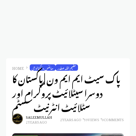
سلیم اللہ صفدر
سائنس و ٹیکنالوجی
HOME
پاک سیٹ ایم ایم ون | پاکستان کا
دوسرا سیٹلائیٹ پروگرام اور
سٹلائیٹ انٹرنیٹ سسٹم
SALEEM ULLAH
2 YEARS AGO
59 VIEWS
0 COMMENTS
2 YEARS AGO