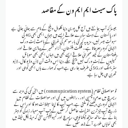
پاک سیٹ ایم ایم ون کے مقاصد
جیسا کہ آپ جانتے ہیں آج کل پوری دنیا گلوبل ویلج کے نام سے جانی جاتی ہے
اور پاکستان کے بہت سارے علاقے ایسے ہیں جہاں ابھی بھی 4G کی
سہولت میسر نہیں. مزید یہ کہ کئی بار موسم کی خرابی کے باعث نیٹ ورک
انتہائی کمزور ہو جاتا ہے… گلگت بلتستان، آزاد کشمیر کے پہاڑی علاقے اور
بلوچستان کے کچھ صحرائی علاقے ایسے بھی ہیں جہاں ابھی بھی موبائل
کمپنیوں کے نیٹ ورک نہیں پہنچ سکے. دنیا اس وقت آن لائن وڈیو کال، لائیو
سٹریمنگ اور 5G کی طرف جا رہی ہے جب کہ ہمارے ہاں ابھی ٹوجی اور
تھری جی چل رہا ہے.
تو مواصلاتی نظام (communication system ) میں اتنی کمی کی وجہ سے
ریسرچ میں عدم دلچسپی اور ، رابطوں میں کمی اور مواصلات کے نظام میں
انتہائی کمزوری دیکھنے کو ملتی ہے. جب آپ کا اپنا سیٹلائٹ ہو گا اور اس کے
ذریعے آپ تیز ترین انٹرنیٹ حاصل کر سکیں گے تب آپ معیار زندگی کو بہتر
بنانے کے ساتھ ساتھ ٹیکنالوجی، ریسرچ اور کمیونیکیشن حتی کہ میڈیکل فیلڈ میں
بھی نمایاں طور پر آگے بڑھ سکیں گے.