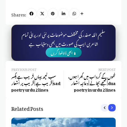
Shares:
سلیم اللہ صفدر کی مختلف موضوعات پر نئی اور پرانی تمام
شاعری ایپ کی صورت میں بھی دستیاب ہے
📱 ابھی ڈاؤنلوڈ کریں
PREVIOUS POST
NEXT POST
غموں کے گرداب میں گِھرا ہوں،
سب کچھ یہاں فریب ہے یکسر
مجھے بچا لے | دعائیہ اشعار | dua
فریب ہے | فریب پر اشعار |sad
poetry urdu 2 lines
poetry in urdu 2 lines
Related Posts