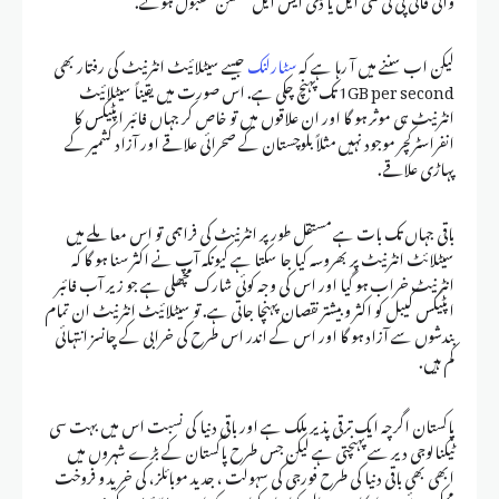
لیکن اب سننے میں آ رہا ہے کہ
سٹارلنک
جیسے سیٹلائیٹ انٹرنیٹ کی رفتار بھی
1GB per second تک پہنچ چکی ہے. اس صورت میں یقیناً سیٹلائیٹ
انٹرنیٹ ہی موثر ہو گا اور ان علاقوں میں تو خاص کر جہاں فائبر اپٹیکس کا
انفراسٹرکچر موجود نہیں مثلاً بلوچستان کے صحرائی علاقے اور آزاد کشمیر کے
پہاڑی علاقے.
باقی جہاں تک بات ہے مستقل طور پر انٹرنیٹ کی فراہمی تو اس معاملے میں
سیٹلائٹ انٹرنیٹ پر بھروسہ کیا جا سکتا ہے کیونکہ آپ نے اکثر سنا ہو گا کہ
انٹرنیٹ خراب ہو گیا اور اس کی وجہ کوئی شارک مچھلی ہے جو زیر آب فائبر
اپٹیکس کیبل کو اکثر و بیشتر نقصان پہنچا جاتی ہے. تو سیٹلائیٹ انٹرنیٹ ان تمام
بندشوں سے آزاد ہو گا اور اس کے اندر اس طرح کی خرابی کے چانسز انتہائی
کم ہیں.
پاکستان اگرچہ ایک ترقی پذیر ملک ہے اور باقی دنیا کی نسبت اس میں بہت سی
ٹیکنالوجی دیر سے پہنچتی ہے لیکن جس طرح پاکستان کے بڑے شہروں میں
ابھی بھی باقی دنیا کی طرح فورجی کی سہولت ، جدید موبائلز، کی خرید و فروخت