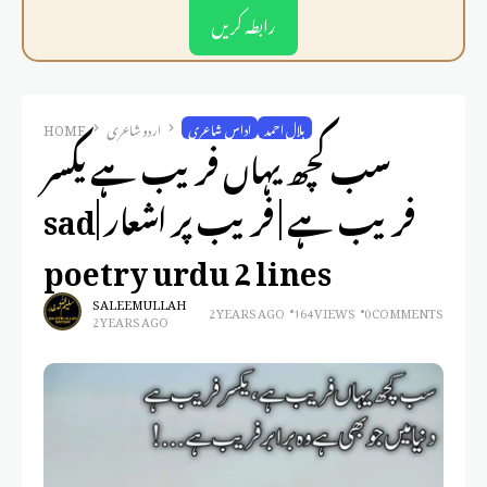
رابطہ کریں
بلال احمد
اداس شاعری
اردو شاعری
HOME
سب کچھ یہاں فریب ہے یکسر
فریب ہے | فریب پر اشعار |sad
poetry urdu 2 lines
SALEEM ULLAH
2 YEARS AGO
164 VIEWS
0 COMMENTS
2 YEARS AGO