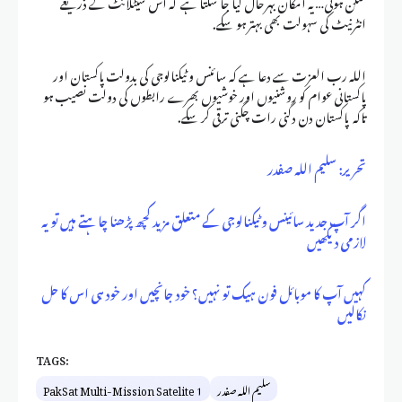
ممکن ہوئی… یہ امکان بہرحال کیا جا سکتا ہے کہ اس سیٹلائٹ کے ذریعے
انٹرنیٹ کی سہولت بھی بہتر ہو سکے.
اللہ رب العزت سے دعا ہے کہ سائنس و ٹیکنالوجی کی بدولت پاکستان اور
پاکستانی عوام کو روشنیوں اور خوشیوں بھرے رابطوں کی دولت نصیب ہو
تاکہ پاکستان دن دگنی رات چگنی ترقی کر سکے.
تحریر: سلیم اللہ صفدر
اگر آپ جدید سائینس و ٹیکنالوجی کے متعلق مزید کچھ پڑھنا چاہتے ہیں تو یہ
لازمی دیکھیں
کہیں آپ کا موبائل فون ہیک تو نہیں؟ خود جانچیں اور خود ہی اس کا حل
نکالیں
TAGS:
سلیم اللہ صفدر
PakSat Multi-Mission Satelite 1