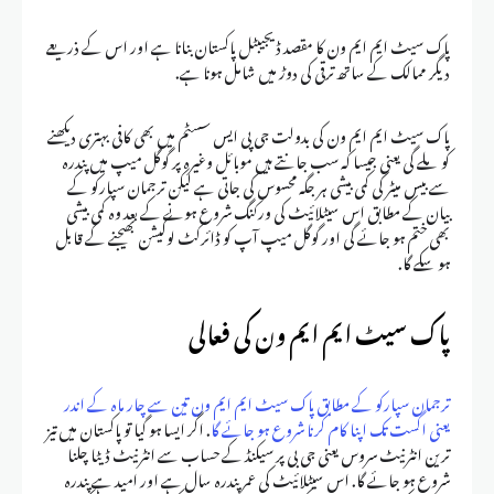
پاک سیٹ ایم ایم ون کا مقصد ڈیجیبٹل پاکستان بنانا ہے اور اس کے ذریعے
دیگر ممالک کے ساتھ ترقی کی دوڑ میں شامل ہونا ہے.
پاک سیٹ ایم ایم ون کی بدولت جی پی ایس سسٹم میں بھی کافی بہتری دیکھنے
کو ملے گی یعنی جیسا کہ سب جانتے ہیں موبائل وغیرہ پر گوگل میپ میں پندرہ
سے بیس میٹر کی کمی بیشی ہر جگہ محسوس کی جاتی ہے لیکن ترجمان سپارکو کے
بیان کے مطابق اس سیٹلائیٹ کی ورکنگ شروع ہونے کے بعد وہ کمی بیشی
بھی ختم ہو جائے گی اور گوگل میپ آپ کو ڈائرکٹ لوکیشن بھیجنے کے قابل
ہو سکے گا.
پاک سیٹ ایم ایم ون کی فعالی
ترجمان سپارکو کے مطابق پاک سیٹ ایم ایم ون تین سے چار ماہ کے اندر
یعنی اگست تک اپنا کام کرنا شروع ہو جائے گا
. اگر ایسا ہو گیا تو پاکستان میں تیز
ترین انٹرنیٹ سروس یعنی جی بی پر سیکنڈ کے حساب سے انٹرنیٹ ڈیٹا چلنا
شروع ہو جائے گا. اس سیٹلائیٹ کی عمر پندرہ سال ہے اور امید ہے پندرہ