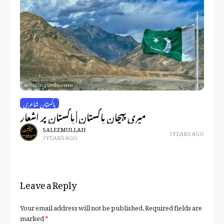
فدر
پاکستان شاعری
اں
میری پہچان پاکستان | پاکستان پر اشعار
لا
SALEEM ULLAH
3 YEARS AGO
3 YEARS AGO
Leave a Reply
Your email address will not be published.
Required fields are
marked
*