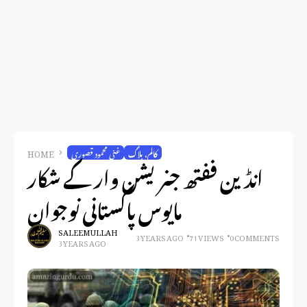
کالم، بلاگ
غنی محمود قصوری
HOME
انڈین ففتھ جنریشن وار کے شکار
مایوس پاکستانی نوجوان
SALEEM ULLAH
3 YEARS AGO
71 VIEWS
0 COMMENTS
3 YEARS AGO