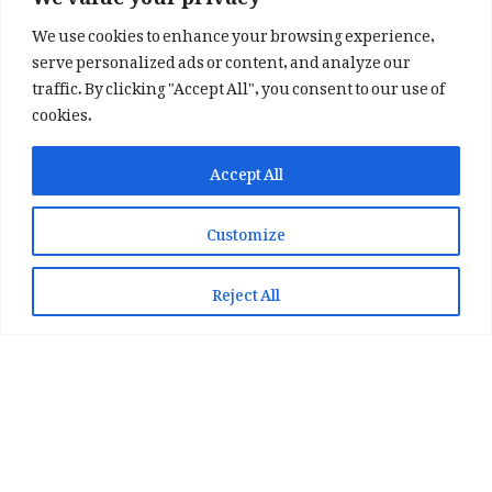
We use cookies to enhance your browsing experience,
serve personalized ads or content, and analyze our
traffic. By clicking "Accept All", you consent to our use of
cookies.
✕
✨ اپنی پسند کا فرمايشی کلام لکھوائیں
Accept All
یا ہماری خوبصورت شاعری ایپ انسٹال کریں
Customize
📞 WhatsApp پر رابطہ کریں
📲 Play Store سے ایپ انسٹال کریں
Reject All