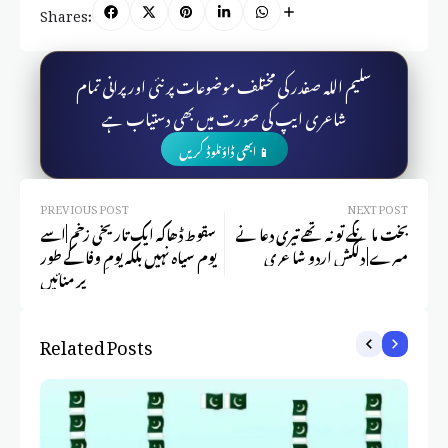
Shares:
سلیم اللہ صفدر کی مختلف موضوعات پر نئی اور پرانی تمام
شاعری ایپ کی صورت میں بھی دستیاب ہے
📱 ابھی ڈاؤنلوڈ کریں
PREVIOUS POST
NEXT POST
بخت مانگے تو نہ تھے تیری دعا نے
سقوط ڈھاکہ ایک تاریخی زخم |اسے
میرے | دلکش اردو شاعری
یوم سیاہ نہیں بلکہ یومِ وفا کے طور
پر منائیں
Related Posts