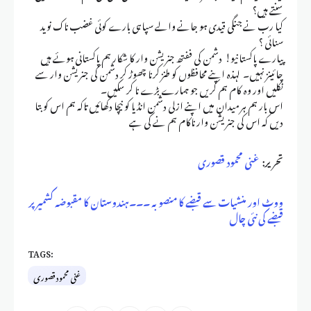
سنتے ہیں؟
کیا رب نے جنگی قیدی ہو جانے والے سپاہی بارے کوئی غضب ناک نوید
سنائی ؟
پیارے پاکستانیو! دشمن کی ففتھ جنریشن وار کا شکار ہم پاکستانی ہوئے ہیں
چائینز نہیں۔ لہذہ اپنے محافظوں کو طنز کرنا چھوڑ کر دشمن کی جنریشن وار سے
نکلیں اور وہ کام ہم کریں جو ہمارے بڑے نا کر سکیں۔
اس بار ہم ہر میدان میں اپنے ازلی دشمن انڈیا کو نیچا دکھائیں تاکہ ہم اس کو بتا
دیں کہ اس کی جنریشن وار ناکام ہم نے کی ہے
تحریر:
غنی محمود قصوری
ووٹ اور منشیات سے قبضے کا منصوبہ ۔۔۔
ہندوستان کا مقبوضہ کشمیر پر
قبضے کی نئی چال
TAGS:
غنی محمود قصوری