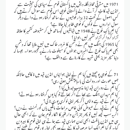
1971 میں مشرقی محاذ بنگلہ دیش میں پاکستانی قوم کے سپاہی کی حیثیت سے
انڈین قید کاٹ کر آنے والے پاکستانی فوجی اس قوم سے سوال کرتے ہیں کہ
کس اصول کے تحت 32 ہزار فوجیوں کے ساتھ گرفتار ہونے والے دیگر
سول اداروں کے لوگوں کو فوجی ظاہر کیا جاتا ہے؟
کیا ہم پاک فوج نے 1948 میں قبائلیوں کیساتھ مل کر مقبوضہ کشمیر کا علاقہ
آزاد کروا کر آزاد کشمیر نہیں بنوایا ؟
کیا 1965 کی جنگ میں ہم نے دشمن کا غرور خاک میں نہیں ملایا تھا کہ دشمن
بھی ہم پاک فوج کے افسروں جوانوں کو سیلوٹ مارنے پہ مجبور ہوا۔ جیسا کہ
دنیا میجر عزیز بھٹی شہید کے کارنامے سے واقف ہے؟
71 کے فوجی پوچھتے ہیں کیا ہم نے اپنی جوانیاں انڈین قید میں نا کاٹیں حالانکہ
ہمیں عورت اور دولت کی بارہا پیشکش ہوتی رہی؟
کیا ہم نے دوران قید اپنا مذہب تبدیل کیا ؟
کیا ہم میدان جنگ سے بھاگے اگر بھاگتے تو کیا یوں گرفتار ہوئے ہوتے؟
کیا ہم نے قید سے واپس آکر پھر اپنی نوکری پوری نا کی؟
کیا ہم نے قید کے عیوض کوئی خاص مراعات مانگیں یاں گورنمنٹ نے دیں؟
اگر یہ سب کچھ نہیں تو پھر جنریشن وار فئیر کا شکار قوم جان لے کہ ابھی حال
ہی میں انڈین پائلٹ ابھی نندن ہماری قید سے جاتے ہی اپنی قوم کا ہیرو بن
گیا۔ تو کیا ہم ایک لمبا عرصہ قید کاٹنے کے بعد بھی اپنی ہی قوم کے طعنے نہیں