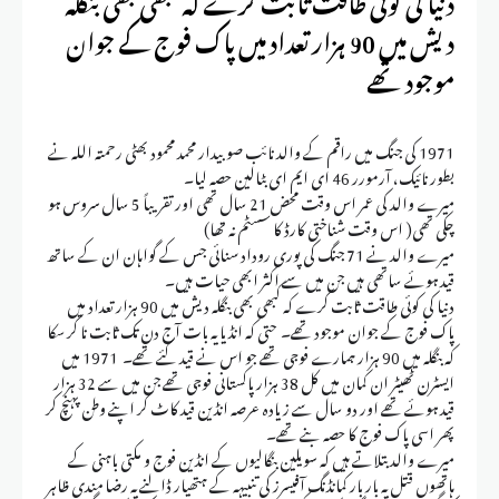
دیش میں 90 ہزار تعداد میں پاک فوج کے جوان
موجود تھے
1971 کی جنگ میں راقم کے والد نائب صوبیدار محمد محمود بھٹی رحمتہ اللہ نے
بطور نائیک، آرمورر 46 ای ایم ای بٹالین حصہ لیا۔
میرے والد کی عمر اس وقت محض 21 سال تھی اور تقریباً 5 سال سروس ہو
چکی تھی( اس وقت شناختی کارڈ کا سسٹم نہ تھا)
میرے والد نے 71 جنگ کی پوری روداد سنائی جس کے گواہان ان کے ساتھ
قید ہوئے ساتھی ہیں جن میں سے اکثر ابھی حیات ہیں۔
دنیا کی کوئی طاقت ثابت کرے کہ کبھی بھی بنگلہ دیش میں 90 ہزار تعداد میں
پاک فوج کے جوان موجود تھے۔ حتی کہ انڈیا یہ بات آج دن تک ثابت نا کر سکا
کہ بنگلہ میں 90 ہزار ہمارے فوجی تھے جو اس نے قید کئے تھے۔ 1971 میں
ایسٹرن ٹھیٹر ان کمان میں کل 38 ہزار پاکستانی فوجی تھے جن میں سے 32 ہزار
قید ہوئے تھے اور دو سال سے زیادہ عرصہ انڈین قید کاٹ کر اپنے وطن پہنچ کر
پھر اسی پاک فوج کا حصہ بنے تھے۔
میرے والد بتلاتے ہیں کہ سویلین بنگالیوں کے انڈین فوج و مکتی باہنی کے
ہاتھوں قتل پہ بار بار کمانڈنگ آفیسرز کی تنبیہہ کے ہتھیار ڈالنے پہ رضا مندی ظاہر