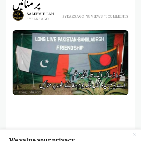
پر منائیں
SALEEM ULLAH
3 YEARS AGO
83 VIEWS
0 COMMENTS
3 YEARS AGO
We value your privacy