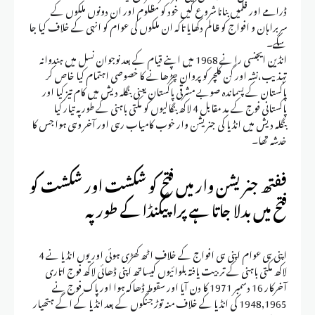
ڈرامے اور فلمیں بنانا شروع کیں خود کو مظلوم اور ان دونوں ملکوں کے
سربراہان و افواج کو ظالم دکھایا تاکہ ان ملکوں کی عوام کو انہی کے خلاف کیا جا
سکے۔
انڈین ایجنسی را نے 1968 میں اپنے قیام کے بعد نوجوان نسل میں ہندوانہ
تہذیب،نشہ اور گن کلچر کو پروان چڑھانے کا خصوصی اہتمام کیا خاص کر
پاکستان کے پسماندہ صوبے مشرقی پاکستان یعنی بنگلہ دیش میں کام تیز کیا اور
پاکستانی فوج کے مد مقابل 4 لاکھ بنگالیوں کو مکتی باہنی کے طور پہ تیار کیا
بنگلہ دیش میں انڈیا کی جنریشن وار خوب کامیاب رہی اور آخر وہی ہوا جس کا
خدشہ تھا۔
ففتھ جنریشن وار میں فتح کو شکشت اور شکشت کو
فتح میں بدلا جاتا ہے پراپیگنڈا کے طور پہ
اپنی ہی عوام اپنی ہی افواج کے خلاف اٹھ کھڑی ہوئی اور یوں انڈیا نے 4
لاکھ مکتی باہنی کے تربیت یافتہ بلوائیوں کیساتھ اپنی ڈھائی لاکھ فوج اتاری
آخرکار 16 دسمبر 1971 کا دن آیا اور سقوط ڈھاکہ ہوا اور پاک فوج نے
1948,1965 کی انڈیا کے خلاف منہ توڑ جنگوں کے بعد انڈیا کے اگے ہتھیار