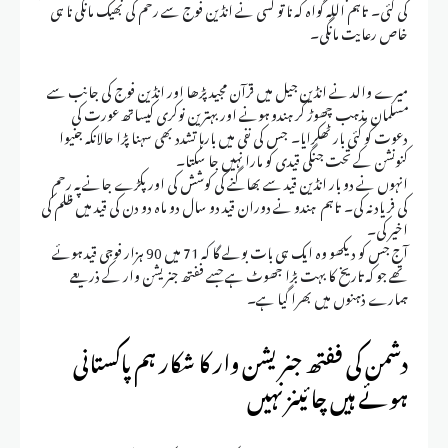
کی گئی۔ تاہم اللہ گواہ کہ نا تو کسی نے انڈین فوج سے رحم کی بھیک مانگی نا ہی
خاص رعایت مانگی۔
میرے والد نے انڈین جیل میں قرآن مجید پڑھا اور انڈین فوج کی جانب سے
مسلمان مذہب چھوڑ کر ہندو ہونے اور بہترین نوکری کیساتھ عورت کی
دعوت کو کئی بار ٹھکرایا۔ جس کی نفی میں بارہا تشدد بھی سہنا پڑا حالانکہ جنیوا
کنونشن کے تحت جنگی قیدی کو مارا نہیں جا سکتا۔
انہوں نے دو بار انڈین قید سے بھاگنے کی کوشش کی اور پکڑے جانے پہ رحم
کی فریاد نہ کی۔ تاہم ہندو نے دوران قید دو سال دو ماہ دو دن کی قید میں ظلم کی
اخیر کی۔
آج جس کو دیکھو وہ ایک ہی بات بولے گا کہ 71 میں 90 ہزار فوجی قید ہوئے
تھے جو کہ تاریخ کا بہت بڑا جھوٹ ہے جسے ففتھ جنریشن وار کے ذریعے
ہمارے ذہنوں میں بھرا گیا ہے۔
دشمن کی ففتھ جنریشن وار کا شکار ہم پاکستانی
ہوئے ہیں چائینز نہیں