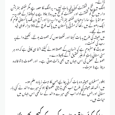
ڈالے۔
جنگ میں فتح و شکشت کوئی نئی بات نہیں۔ یہ جنگ کا حصہ ہے مگر ففتھ جنریشن
وار میں فتح کو شکشت اور شکشت کو فتح میں بدلا جاتا ہے پراپیگنڈا کے طور پہ۔
سو انڈیا نے سارا دھیان ففتھ جنریشن وار پہ دیا اور آج دن تک پاکستانی قوم کو
ایک دھوکے میں رکھا کہ مشرقی پاکستان میں پاک فوج کے 90 ہزار فوجی قید
ہوئے تھے۔
میں ہمیشہ کی طرح یہ بات کہتا اور لکھتا ہوں کہ جھوٹ بولنے، لکھنے والے پہ
رب کی لعنت۔
حدیث کا مفہوم ہے کہ انسان کے جھوٹا ہونے کیلئے اتنا ہی کافی ہے کہ وہ ہر
سنی سنائی بات کو بغیر تحقیق آگے پھیلا دے۔
جھوٹے شحض کی اس جہاں میں بھی ذلت ہوتی ہے۔ اور جھوٹ نا تو فائدہ
دیتا ہے نا عزت۔
بطور مسلمان ہمیشہ وہ بات کرنی چائیے جس کا بہت زیادہ علم ہو۔
میں الحمدللہ ہمیشہ کی طرح اب بھی ہڈ بیتی لکھونگا جو کہ میرے والد نے کئی بار
سنائی اور جس کے گواہ اب بھی میرے والد کے ساتھی اس جہاں میں
حیات ہیں۔
دنیا کی کوئی طاقت ثابت کرے کہ کبھی بھی بنگلہ