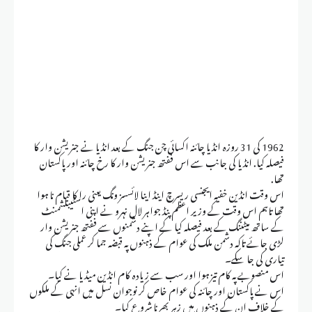
1962 کی 31 روزہ انڈیا چائنہ اکسائی چن جنگ کے بعد انڈیا نے جنریشن وار کا
فیصلہ کیا. انڈیا کی جانب سے اس ففتھ جنریشن وار کا رخ چائنہ اور پاکستان
تھا.
اس وقت انڈین خفیہ ایجنسی ریسرچ اینڈ اینا لائسسز ونگ یعنی را کا قیام نا ہوا
تھا تاہم اس وقت کے وزیر اعظم پنڈ جواہر لال نہرو نے اپنی اسٹیبلشمنٹ
کے ساتھ میٹننگ کے بعد فیصلہ کیا کے اپنے دشمنوں سے ففتھ جنریشن وار
لڑی جائے تاکہ دشمن ملک کی عوام کے ذہنوں پہ قبضہ جما کر عملی جنگ کی
تیاری کی جا سکے۔
اس منصوبے پہ کام تیز ہوا اور سب سے زیادہ کام انڈین میڈیا نے کیا۔
اس نے پاکستان اور چائنہ کی عوام خاص کر نوجوان نسل میں انہی کے ملکوں
کے خلاف ان کے ذہنوں میں زہر بھرنا شروع کیا۔