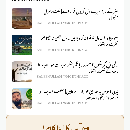
حشر کے روز میرے دل کو یوں قرار ائے | نعت رسول
مقبول
SALEEM ULLAH
3 MONTHS AGO
سنو دنیا والو یہ دل کا فسانہ کہ دنیا میں یہ دل کبھی نہ لگانا |فکر
آخرت پر اشعار
SALEEM ULLAH
4 MONTHS AGO
زخمی دل کو سکوں کا سمندر دیا کلمہِ شکر لب سے ہوا جب ادا |
رب کے شکر پر اشعار
SALEEM ULLAH
7 MONTHS AGO
تیری ناموس پہ صدیق جو وارے جائیں | منقبت حضرت ابو
بکر صدیق رضی اللہ عنہ
SALEEM ULLAH
8 MONTHS AGO
📜 آپ کا اپنا کلام!