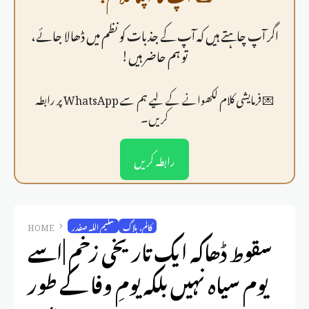
اگر آپ چاہتے ہیں کہ آپ کے جذبات کو نظم میں ڈھالا جائے،
تو ہم حاضر ہیں!
💌 فرمايشی کلام لکھوانے کے لیے ہم سے WhatsApp پر رابطہ
کریں۔
رابطہ کریں
کالم، بلاگ
سلیم اللہ صفدر
HOME
سقوط ڈھاکہ ایک تاریخی زخم |اسے
یوم سیاہ نہیں بلکہ یومِ وفا کے طور