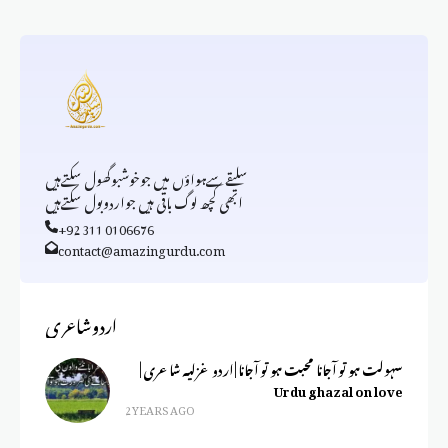
سلیقےسےہواؤں میں جوخوشبوگھول سکتےہیں
ابھی کچھ لوگ باقی ہیں جواردوبول سکتےہیں
+92 311 0106676
contact@amazingurdu.com
اردوشاعری
سہولت ہو تو آجانا محبت ہو تو آجانا | اردو غزلیہ شاعری |
Urdu ghazal on love
2 YEARS AGO