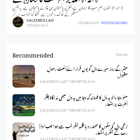
لا الہ الا اللہ پر ہم سب کا ایمان ہے نظریہ پاکستان ہی بقائے پاکستان ہے یہ چمن
مسلم کے خاک و خون سے سینچا گیا خواب بن کر
SALEEM ULLAH
3 YEARS AGO
KEEP READING
3 YEARS AGO
Recommended
View All
حشر کے روز میرے دل کو یوں قرار ائے | نعت رسول
مقبول
SALEEM ULLAH
3 MONTHS AGO
سنو دنیا والو یہ دل کا فسانہ کہ دنیا میں یہ دل کبھی نہ لگانا |فکر
آخرت پر اشعار
SALEEM ULLAH
4 MONTHS AGO
زخمی دل کو سکوں کا سمندر دیا کلمہِ شکر لب سے ہوا جب ادا |
رب کے شکر پر اشعار
SALEEM ULLAH
7 MONTHS AGO