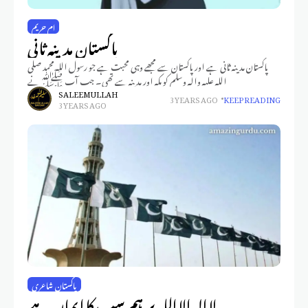
ام حریم
پاکستان مدینہ ثانی
پاکستان مدینہ ثانی ہے اور پاکستان سے مجھے وہی محبت ہے جو رسول اللہ محمد صلى
الله عليه واله وسلم کو مکہ اور مدینہ سے تھی۔ جب آپ ﷺ نے
SALEEM ULLAH
3 YEARS AGO
KEEP READING
3 YEARS AGO
پاکستان شاعری
لا الہ الا اللہ پر ہم سب کا ایمان ہے