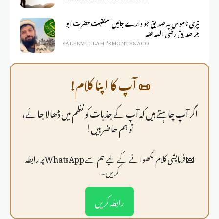
تیری ناموس پہ صدیق جو وارے جائیں | منقبت حضرت ابو
بکر صدیق رضی اللہ عنہ
SALEEM ULLAH
8 MONTHS AGO
📜 آپ کا اپنا کلام!
اگر آپ چاہتے ہیں کہ آپ کے جذبات کو نظم میں ڈھالا جائے،
تو ہم حاضر ہیں!
💌 فرمايشی کلام لکھوانے کے لیے ہم سے WhatsApp پر رابطہ
کریں۔
رابطہ کریں