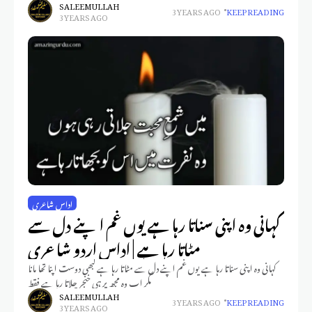
SALEEM ULLAH
3 YEARS AGO
KEEP READING
3 YEARS AGO
اداس شاعری
کہانی وہ اپنی سناتا رہا ہے یوں غم اپنے دل سے
مٹاتا رہا ہے | اداس اردو شاعری
کہانی وہ اپنی سناتا رہا ہے یوں غم اپنے دل سے مٹـاتا رہا ہے کبھی دوست اپنا تھا مانا
مگر اب وہ مجھ پر ہی خنجر چلاتا رہا ہے فقط
SALEEM ULLAH
3 YEARS AGO
KEEP READING
3 YEARS AGO