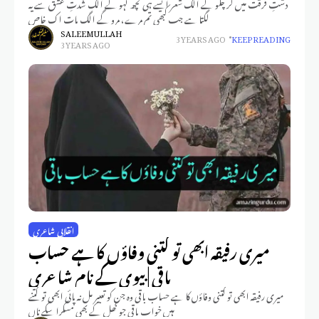
دشتِ فرقت میں گر چلو گے الگ شعر ایسے ہی کچھ کہو گے الگ شدتِ عشق سے یہ
لگتا ہے جب کبھی تم مرے، مرو گے الگ بات اک خاص
SALEEM ULLAH
3 YEARS AGO
KEEP READING
3 YEARS AGO
انقلابی شاعری
میری رفیقہ ابھی تو کتنی وفاؤں کا ہے حساب
باقی | بیوی کے نام شاعری
میری رفیقہ ابھی تو کتنی وفاؤں کا ہے حساب باقی وہ جن کو تعبیر مل نہ پائی ابھی تو کتنے
ہیں خواب باقی جو کھل کے بھی مسکرا سکے ناں