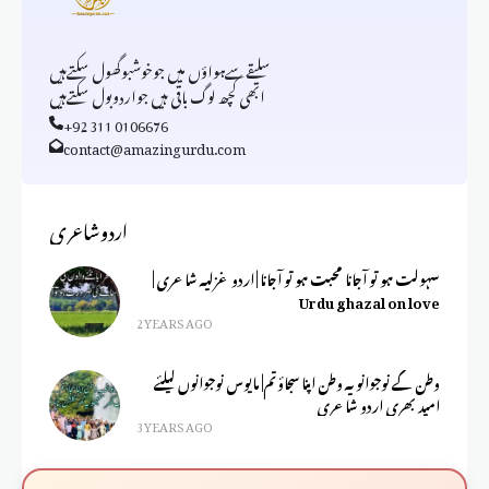
سلیقےسےہواؤں میں جوخوشبوگھول سکتےہیں
ابھی کچھ لوگ باقی ہیں جواردوبول سکتےہیں
+92 311 0106676
contact@amazingurdu.com
اردوشاعری
سہولت ہو تو آجانا محبت ہو تو آجانا | اردو غزلیہ شاعری |
Urdu ghazal on love
2 YEARS AGO
وطن کے نوجوانو یہ وطن اپنا سجاؤ تم| مایوس نوجوانوں کیلئے
امید بھری اردو شاعری
3 YEARS AGO