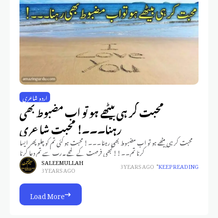
اردو شاعری
محبت کر ہی بیٹھے ہو تو اب مضبوط بھی
رہنا۔۔۔! محبت شاعری
محبت کر ہی بیٹھے ہو تو اب مضبوط بھی رہنا۔۔۔! محبت ہو گئی تم کو چلو پھر ایسا
کرنا تم۔۔!! کبھی فرصت کے لمحے یہ رب سے تم دعا کرنا
SALEEM ULLAH
3 YEARS AGO
KEEP READING
3 YEARS AGO
Load More