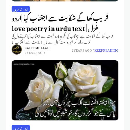
اردو شاعری
فریب کھا کے شکایت سے اجتناب کیا |اردو
غزل | love poetry in urdu text
فریب کھا کے شکایت سے اجتناب کیا مگر دوبارہ محبت سے اجتناب کیا تڑپتے دل کی
تڑپ دیکھ کر بھی دانستہ کمال ہے ناں! مذمت سے اجتناب کیا
SALEEM ULLAH
2 YEARS AGO
KEEP READING
2 YEARS AGO
اردو شاعری