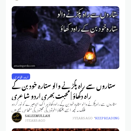
اردو شاعری
ستاروں سے راہ پکڑنے والو ستارہ خود بن کے
راہ دکھاؤ | محبت بھری اردو شاعری
ستاروں سے راہ پکڑنے والو ستارہ خود بن کے راہ دکھاؤ ہر اک اندھیرے کو نور کر دو
فلک پہ کچھ ایسے جگمگاؤ اخوتوں کی محبتوں کی مٹھاس لہجے میں
SALEEM ULLAH
3 YEARS AGO
KEEP READING
3 YEARS AGO