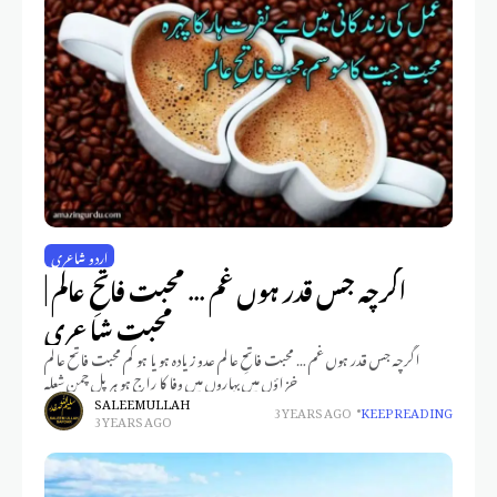
اردو شاعری
اگرچہ جس قدر ہوں غم … محبت فاتحِ عالم |
محبت شاعری
اگرچہ جس قدر ہوں غم … محبت فاتحِ عالم عدو زیادہ ہو یا ہو کم محبت فاتح عالم
خزاؤں میں بہاروں میں وفا کا راج ہو ہر پل چمن شعلہ
SALEEM ULLAH
3 YEARS AGO
KEEP READING
3 YEARS AGO