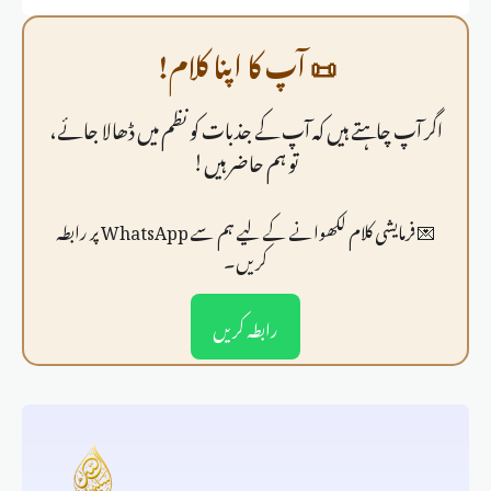
📜 آپ کا اپنا کلام!
اگر آپ چاہتے ہیں کہ آپ کے جذبات کو نظم میں ڈھالا جائے،
تو ہم حاضر ہیں!
💌 فرمايشی کلام لکھوانے کے لیے ہم سے WhatsApp پر رابطہ
کریں۔
رابطہ کریں