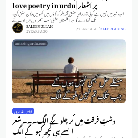
پر اشعار | love poetry in urdu
اب شہر میں نہیں ہے کوئی قدر دان عشق آؤ چلو کہ گاؤں میں کھولیں دکان عشق کب
تک کھلا رہے گا میرا گلستان عشق سب جھریوں میں ڈوب گئے
SALEEM ULLAH
2 YEARS AGO
KEEP READING
2 YEARS AGO
اداس شاعری
دشتِ فرقت میں گر چلو گے الگ۔۔۔ شعر
ایسے ہی کچھ کہو گے الگ