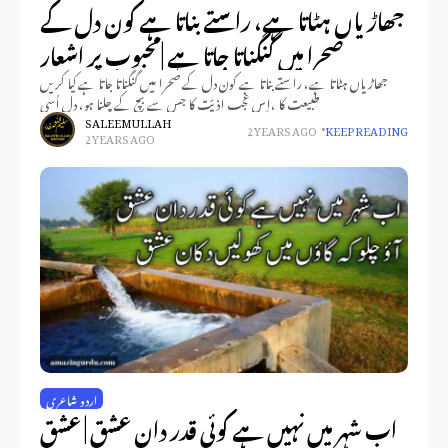
جھاڑیاں ہٹاتا ہے، راستے بناتا ہے کون دل کے
صحرا میں گنگناتا جاتا ہے |محبوب پر اشعار
جھاڑیاں ہٹاتا ہے، راستے بناتا ہے کون دل کے صحرا میں گنگناتا جاتا ہے کیا کریں
طبیعت کا ،اِس عجب اذیّت کا جس سے بچ کے چلنا ہو، دل اُسی
SALEEM ULLAH
2 YEARS AGO
KEEP READING
2 YEARS AGO
اردو شاعری
اب شہر میں نہیں ہے کوئی قدر دان عشق | عشق