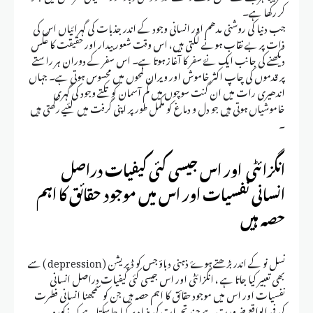
کر رکھا ہے۔
جب دنیا کی روشنی مدھم اور انسانی وجود کے اندر جذبات کی گہرائیاں اس کی
ذات پر بے نقاب ہونے لگتی ہیں، اس وقت شعور بیدار اور حقیقت کا عکس
دیکھنے کی جانب ایک نۓ سفر کا آغاز ہوتا ہے۔ اس سفر کے دوران ہر راستے
پر قدموں کی چاپ اکثر خاموش اور ویران لمحوں میں محسوس ہوتی ہے۔ جہاں
اندھیری رات میں ان گنت سوچوں میں گم آسمان کو تکتے وجود کی گہری
خاموشیاں ہوتی ہیں جو دل و دماغ کو مکمل طور پر اپنی گرفت میں لئیے رکھتی ہیں
۔
انگزائٹی اور اس جیسی کئی کیفیات دراصل
انسانی نفسیات اور اس میں موجود حقائق کا اہم
حصہ ہیں
نسل نو کے اندر بڑھتے ہوۓ ذہنی دباؤ جس کو ڈپریشن (depression ) سے
بھی تعبیر کیا جاتا ہے ، انگزائٹی اور اس جیسی کئی کیفیات دراصل انسانی
نفسیات اور اس میں موجود حقائق کا اہم حصہ ہیں جن کو سمجھنا انسانی فطرت
کی فی الواقع ضرورت ہے چند تجربات کی بنیاد پر کہا جاسکتا ہے کہ مذکورہ