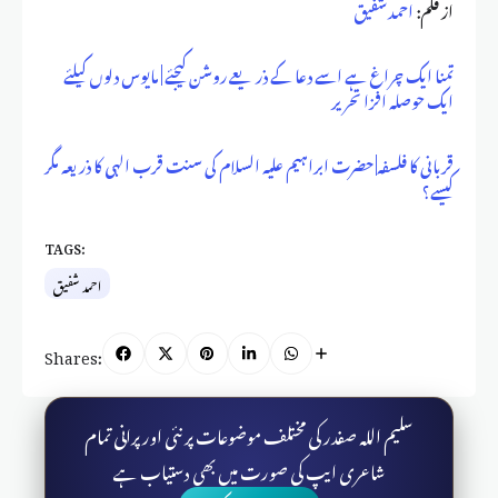
از قلم:
احمد شفیق
تمنا ایک چراغ ہے اسے دعا کے ذریعے روشن کیجئے | مایوس دلوں کیلئے
ایک حوصلہ افزا تحریر
قربانی کا فلسفہ| حضرت ابراہیم علیہ السلام کی سنت قرب الہی کا ذریعہ مگر
کیسے؟
TAGS:
احمد شفیق
Shares:
سلیم اللہ صفدر کی مختلف موضوعات پر نئی اور پرانی تمام
شاعری ایپ کی صورت میں بھی دستیاب ہے