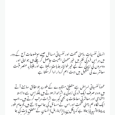
انسانی نفسیات ،ذہنی صحت اور نفسیاتی مسائل جیسے موضوعات آج کے دور
میں ہر اس فرد کی نظر میں غیر معمولی اہمیت حاصل کر چکے ہیں جو اپنی اور
دوسروں کی زندگی کے لیے خیر خواہانہ جذبات رکھتا ہے اور یقیناً یہ عنصر مثبت
معاشرے کی تشکیل میں بہت اہم کردار ادا کرسکتا ہے
عموماً نفسیاتی امراض سے متعلق مشاہدے کے طور پر جو حقائق سامنے آتے
ہیں وہ نہ صرف ایک فرد کی زندگی پر اثرانداز ہوتے ہیں بلکہ اس سے وابستہ
اجتماعی اور معاشرتی معاملات پر بھی گہرے اثرات مرتب کرتے ہیں۔ جب
ایک نگاہ ہم ذہنی صحت اور اس کے مسائل کی جانب ڈالتے ہیں،تو عام طور
پر پہلا تاثر یہ پایا جاتا ہے کہ پاگل پن یا (ابنارمل) انسان کے متعلق بات کی جا