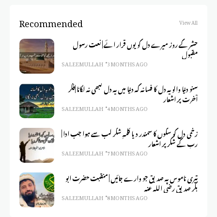
Recommended
View All
حشر کے روز میرے دل کو یوں قرار ائے | نعت رسول
مقبول
SALEEM ULLAH
3 MONTHS AGO
سنو دنیا والو یہ دل کا فسانہ کہ دنیا میں یہ دل کبھی نہ لگانا |فکر
آخرت پر اشعار
SALEEM ULLAH
4 MONTHS AGO
زخمی دل کو سکوں کا سمندر دیا کلمہِ شکر لب سے ہوا جب ادا |
رب کے شکر پر اشعار
SALEEM ULLAH
7 MONTHS AGO
تیری ناموس پہ صدیق جو وارے جائیں | منقبت حضرت ابو
بکر صدیق رضی اللہ عنہ
SALEEM ULLAH
8 MONTHS AGO