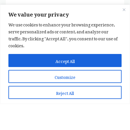
We value your privacy
We use cookies to enhance your browsing experience,
serve personalized ads or content, and analyze our
traffic. By clicking "Accept All", you consent to our use of
cookies.
✕
✨ اپنی پسند کا فرمايشی کلام لکھوائیں
Accept All
یا ہماری خوبصورت شاعری ایپ انسٹال کریں
Customize
📞 WhatsApp پر رابطہ کریں
📲 Play Store سے ایپ انسٹال کریں
Reject All