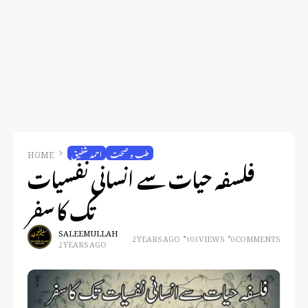
طب و صحت
احمد شفیق
HOME
فلسفہ حیات سے انسانی نفسیات
تک کا سفر
SALEEM ULLAH
2 YEARS AGO
103 VIEWS
0 COMMENTS
2 YEARS AGO