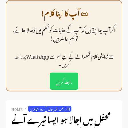
📜 آپ کا اپنا کلام!
اگر آپ چاہتے ہیں کہ آپ کے جذبات کو نظم میں ڈھالا جائے،
تو ہم حاضر ہیں!
💌 فرمايشی کلام لکھوانے کے لیے ہم سے WhatsApp پر رابطہ
کریں۔
رابطہ کریں
ڈاکٹر محمد اظہر خالد
اردو شاعری
HOME
محفل میں اجالا ہو ایسا تیرے آنے