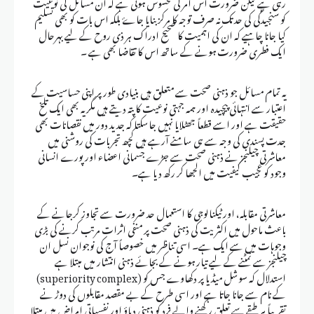
رہی ہے لیکن ضرورت اس امر کی محسوس ہوتی ہے کہ ان مسائل کی نوعیت
کو سنجیدگی کی حد تک نہ صرف توجہ کا مرکز بنایا جاۓ بلکہ اس بات کو بھی تسلیم
کیا جانا چاہیے کہ ان کی اہمیت کا صحیح ادراک ہر ذی روح کے لیے بہرحال
ایک فطری ضرورت ہونے کے ساتھ اس کا تقاضا بھی ہے ۔
یہ تمام مسائل جو ذہنی صحت سے متعلق ہیں بنیادی طور پر اپنی حساسیت کے
اعتبار سے انتہائی پیچیدہ اور ہمہ جہتی نوعیت کا پتہ دیتے ہیں مگر یہ بھی ایک تلخ
حقیقت ہے اور اسے قطعاً جھٹلایا نہیں جاسکتا کہ جدید دور میں نقصانات بھی
جدت پسندی کی وجہ سے ہی سامنے آرہے ہیں کچھ تجربات کی روشنی میں
معاشرتی چیلنجز نے ذہنی صحت سے جڑے جسمانی اعضاء اور پورے انسانی
وجود کو عجیب کیفیت میں الجھا کر رکھ دیا ہے۔
معاشرتی مقابلہ، اور ٹیکنالوجی کا استعمال حد ضرورت سے تجاوز کرجانے کے
باعث ماحول میں اکثریت کی ذہنی صحت پر منفی اثرات مرتب کرنے کی بڑی
وجوہات میں سے ایک ہے۔ اسی تناظر میں خصوصاً آج کی نوجوان نسل ان
چیلنجز سے نمٹنے کے لیے تیار ہونے کے بجائے ذہنی انتشار میں مبتلا ہے
استدلال کہ سوشل میڈیا پر دکھاوے جس کو (superiority complex)
کے نام سے جانا جاتا ہے اور اسی طرح کے بے مقصد مقابلوں کی دوڑ نے
تقریباً ہر طبقے سے تعلق رکھنے والے فرد کو ذہنی دباؤ اور نفسیاتی امراض میں مبتلا