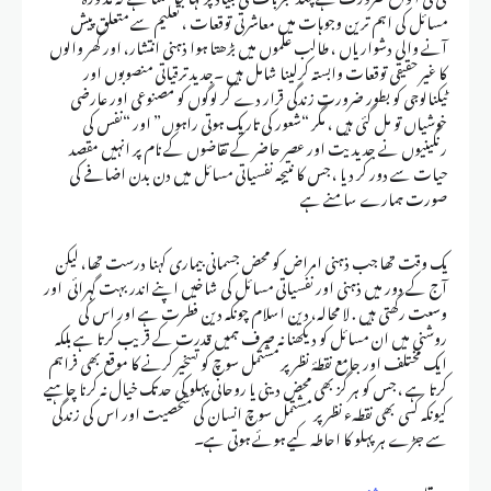
مسائل کی اہم ترین وجوہات میں معاشرتی توقعات ، تعلیم سے متعلق پیش
آنے والی دشواریاں ، طالب علموں میں بڑھتا ہوا ذہنی انتشار، اور گھر والوں
کا غیر حقیقی توقعات وابستہ کرلینا شامل ہیں ۔جدید ترقیاتی منصوبوں اور
ٹیکنالوجی کو بطور ضرورت زندگی قرار دے کر لوگوں کو مصنوعی اور عارضی
خوشیاں تو مل گئی ہیں ، مگر “شعور کی تاریک ہوتی راہوں” اور “نفس کی
رنگینیوں نے جدیدیت اور عصر حاضر کے تقاضوں کے نام پر انہیں مقصد
حیات سے دور کر دیا ، جس کا نتیجہ نفسیاتی مسائل میں دن بدن اضافے کی
صورت ہمارے سامنے ہے
یک وقت تھا جب ذہنی امراض کو محض جسمانی بیماری کہنا درست تھا، لیکن
آج کے دور میں ذہنی اور نفسیاتی مسائل کی شاخیں اپنے اندر بہت گہرائی اور
وسعت رکھتی ہیں . لا محالہ، دین اسلام چونکہ دین فطرت ہے اور اس کی
روشنی میں ان مسائل کو دیکھنا نہ صرف ہمیں قدرت کے قریب کرتا ہے بلکہ
ایک مختلف اور جامع نقطۂ نظر پر مشتمل سوچ کو تسخیر کرنے کا موقع بھی فراہم
کرتا ہے ، جس کو ہر گز بھی محض دینی یا روحانی پہلو کی حد تک خیال نہ کرنا چاہیے
کیونکہ کسی بھی نقطہء نظر پر مشتمل سوچ انسان کی شخصیت اور اس کی زندگی
سے جڑے ہر پہلو کا احاطہ کیے ہوئے ہوتی ہے۔