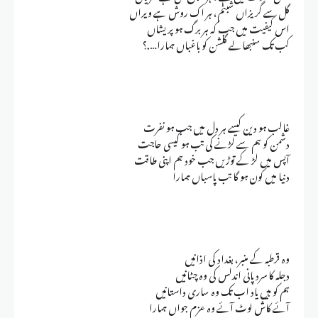
گل سے گریزاں شبنم، ہر اک روش ہے ویراں
اس کیفیت میں جب کہ ہر برگ ہو پریشاں
کب تک سنبھالے گلشن کو باغباں ہمارا….؟
غالب ہو دین کیسے ہر دل میں جب ہو نفرت
دشمن کو ہم سے لڑنے کی تب ہو کیسی حاجت
آپس میں لڑ کے توڑیں جب خود ہم اپنی طاقت
دنیا میں کون ہو گا تب پاسباں ہمارا
وہ قرطبہ کے منبر، بغداد کی اذانیں
دجلہ کا سرد پانی اندلس کی وہ چٹانیں
ہم کو ہیں یاد اب تک وہ ساری داستانیں
آئے کاش لوٹ آئے وہ عزم جواں ہمارا