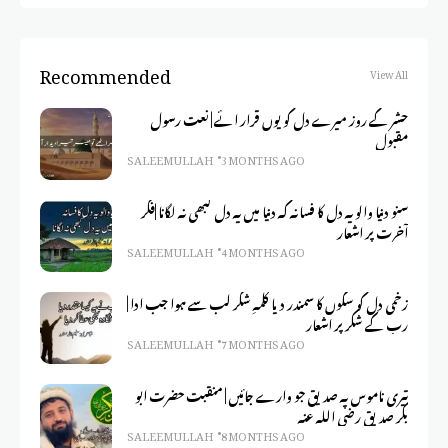
Recommended
View All
حشر کے روز میرے دل کو یوں قرار ائے | نعت رسول
مقبول
SALEEM ULLAH
3 MONTHS AGO
سنو دنیا والو یہ دل کا فسانہ کہ دنیا میں یہ دل کبھی نہ لگانا |فکر
آخرت پر اشعار
SALEEM ULLAH
4 MONTHS AGO
زخمی دل کو سکوں کا سمندر دیا کلمہِ شکر لب سے ہوا جب ادا |
رب کے شکر پر اشعار
SALEEM ULLAH
7 MONTHS AGO
تیری ناموس پہ صدیق جو وارے جائیں | منقبت حضرت ابو
بکر صدیق رضی اللہ عنہ
SALEEM ULLAH
8 MONTHS AGO