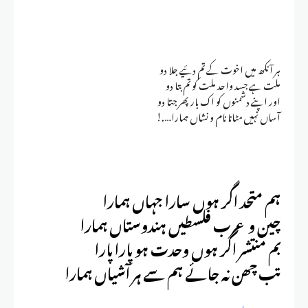
ہر آنکھ میں اخوت کے تم دئیے جلا دو
ملت ہے جسد واحد ملت کو تم بتا دو
اور اپنے دشمنوں کو اک بار پھر جتا دو
آساں نہیں مٹانا نام و نشاں ہمارا….!
ہم متحد اگر ہوں سارا جہاں ہمارا
چین و عرب فلسطیں ہندوستاں ہمارا
بم منتشر اگر ہوں وحدت ہو پارا پارا
تب چھن نہ جائے ہم سے ہر آشیاں ہمارا