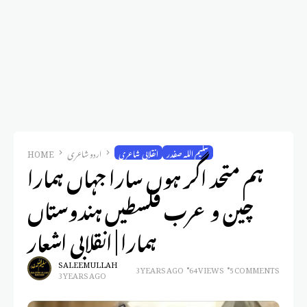
سلیم اللہ صفدر
انقلابی شاعری
اردو شاعری
HOME
ہم متحد اگر ہوں سارا جہاں ہمارا
چین و عرب فلسطیں ہندوستاں
ہمارا | انقلابی اشعار
SALEEM ULLAH
3 YEARS AGO
64 VIEWS
5 COMMENTS
3 YEARS AGO