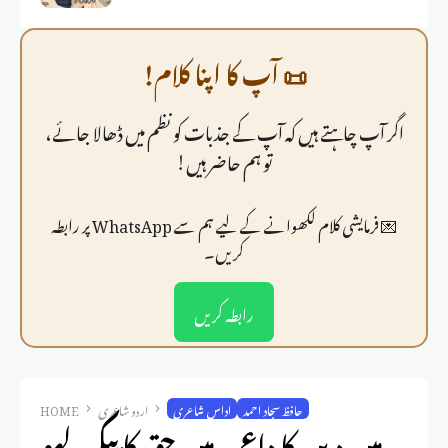
📜 آپ کا اپنا کلام!
اگر آپ چاہتے ہیں کہ آپ کے جذبات کو نظم میں ڈھالا جائے،
تو ہم حاضر ہیں!
💌 فرمايشی کلام لکھوانے کے لیے ہم سے WhatsApp پر رابطہ
کریں۔
رابطہ کریں
حافظ سجاد احمد
اداس شاعری
اردو شاعری
HOME
میں دیں کا داعی،میں حق کا پیکر، لہو