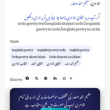
شاعری:
سلیم اللہ صفدر
اگر آپ مزید انقلابی شاعری پڑھنا چاہتے ہیں تو یہ لازمی دیکھیں
urdu poetry text | inqalabi shayari urdu | inqalabi
poetry in urdu | inqlabi poetry in urdu
TAGS:
inqalabi poetry
inqalabi poetry urdu
inqlabi poetry
Urdu poetry about Islam
Urdu shayari on Islam
سلیم اللہ صفدر
انقلابی شاعری
انقلابی اشعار
انقلاب شاعری
Shares:
سلیم اللہ صفدر کی مختلف موضوعات پر نئی اور پرانی تمام
شاعری ایپ کی صورت میں بھی دستیاب ہے