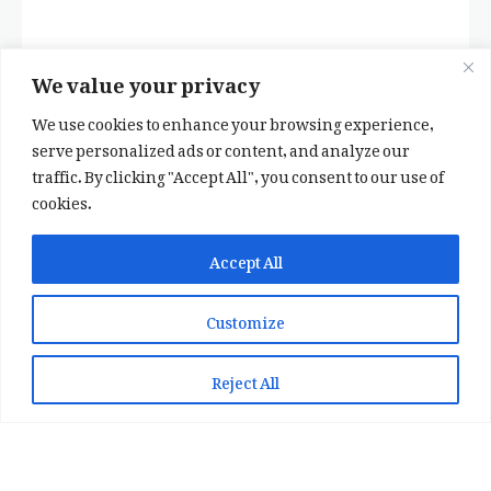
We value your privacy
We use cookies to enhance your browsing experience,
serve personalized ads or content, and analyze our
traffic. By clicking "Accept All", you consent to our use of
cookies.
✕
✨ اپنی پسند کا فرمايشی کلام لکھوائیں
Accept All
یا ہماری خوبصورت شاعری ایپ انسٹال کریں
Customize
📞 WhatsApp پر رابطہ کریں
📲 Play Store سے ایپ انسٹال کریں
Reject All