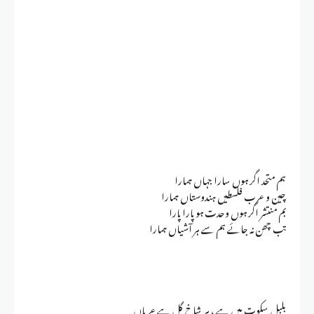
ہم متحد اگر ہوں سارا جہاں ہمارا
چین و عرب فلسطیں ہندوستاں ہمارا
بم منتشر اگر ہوں وحدت ہو پارا پارا
تب چھن نہ جائے ہم سے ہر آشیاں ہمارا
بلبل سکوت میں ہے ، ہر شاخ گل ہے عریاں