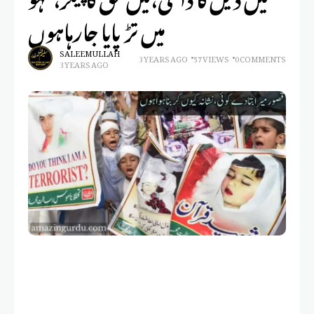
میں تڑپایا جارہاہوں
SALEEM ULLAH
3 YEARS AGO
57 VIEWS
0 COMMENTS
3 YEARS AGO