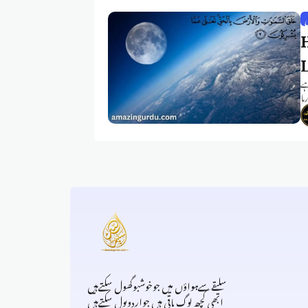
ی
H
ہے
ہا
سلیقےسےہواؤں میں جوخوشبوگھول سکتےہیں
ابھی کچھ لوگ باقی ہیں جواردوبول سکتےہیں