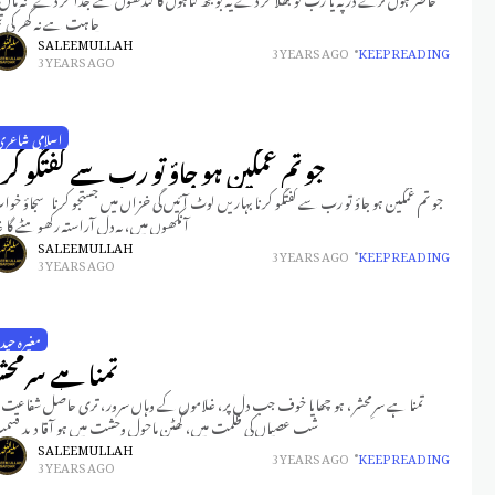
چاہت ہے نہ گھر کی تم
SALEEM ULLAH
3 YEARS AGO
KEEP READING
3 YEARS AGO
اسلامی شاعری
جو تم غمگین ہو جاؤ تو رب سے گفتگو کرن
جو تم غمگین ہو جاؤ تو رب سے گفتگو کرنا بہاریں لوٹ آئیں گی خزاں میں جستجو کرنا سجاؤ خو
آنکھوں میں، یہ دل آراستہ رکھو ہٹے گا غ
SALEEM ULLAH
3 YEARS AGO
KEEP READING
3 YEARS AGO
مغیرہ حید
تمنا ہے سرِمحش
تمنا ہے سرِمحشر، ہو چھایا خوف جب دل پر، غلاموں کے وہاں سرور، تری حاصل شفاعت 
شبِ عصیاں کی ظلمت میں، گھٹن ماحولِ وحشت میں ہو آقا دید قس
SALEEM ULLAH
3 YEARS AGO
KEEP READING
3 YEARS AGO