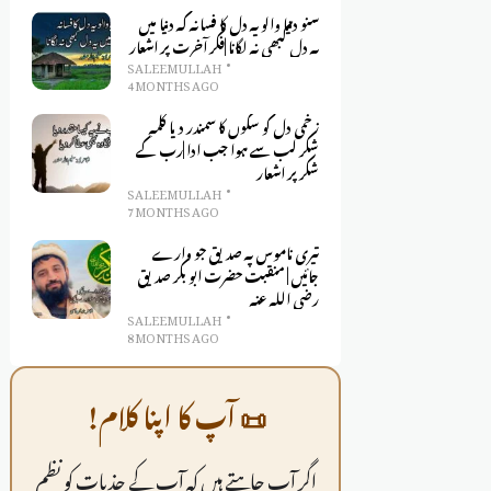
سنو دنیا والو یہ دل کا فسانہ کہ دنیا میں
یہ دل کبھی نہ لگانا |فکر آخرت پر اشعار
SALEEM ULLAH
4 MONTHS AGO
زخمی دل کو سکوں کا سمندر دیا کلمہِ
شکر لب سے ہوا جب ادا |رب کے
شکر پر اشعار
SALEEM ULLAH
7 MONTHS AGO
تیری ناموس پہ صدیق جو وارے
جائیں | منقبت حضرت ابو بکر صدیق
رضی اللہ عنہ
SALEEM ULLAH
8 MONTHS AGO
📜 آپ کا اپنا کلام!
اگر آپ چاہتے ہیں کہ آپ کے جذبات کو نظم