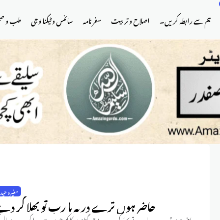
ہم سے رابطہ کریں۔
اصلاح و تربیت
سفر نامہ
سائنس و ٹیکنالوجی
طب و ص
مغیرہ حید
حاضر ہوں ترے در پہ یا رب تو بھلا کر د
حاضر ہوں ترے در پہ یا رب تو بھلا کر دے یہ بوجھ گناہوں کا کندھوں سے جدا کر دے نہ مال 