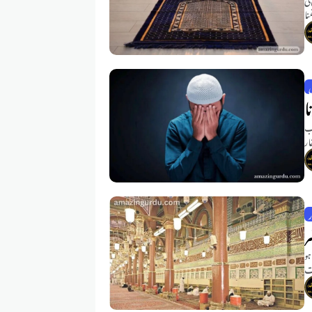
نا
ا
اب
ار
ر
ر
ہو
مت