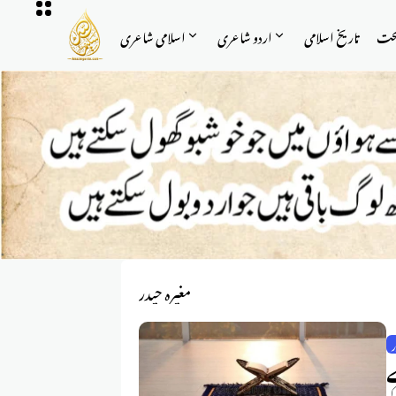
حت
تاریخ اسلامی
اردو شاعری
اسلامی شاعری
مغیرہ حیدر
ر
ے
کی