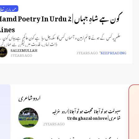
حمد باری تعال
کون ہے شاہِ جہاں | amd Poetry In Urdu 2
Lines
حکم پہ کس کے ہوئے قائم زمین و آسماں کس کا سکہ چل رہا ہے کون حاکم ہے یہاں کون 
ذاتِ نہاں، قدرت میں لیکن ہے عیاں کر ر
SALEEM ULLAH
3 YEARS AGO
KEEP READING
3 YEARS AGO
اردوشاعری
سہولت ہو تو آجانا محبت ہو تو آجانا | اردو غزلیہ
شاعری | Urdu ghazal on love
2 YEARS AGO