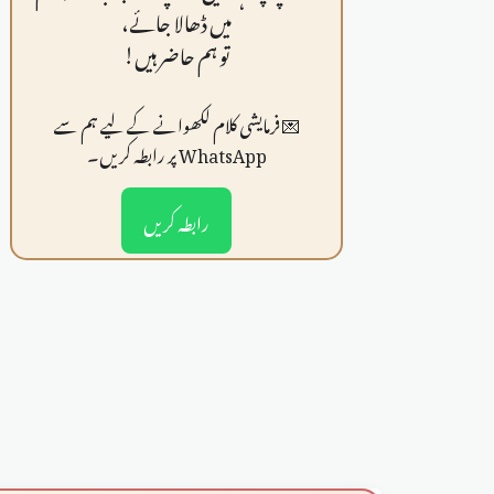
میں ڈھالا جائے،
تو ہم حاضر ہیں!
💌 فرمايشی کلام لکھوانے کے لیے ہم سے
WhatsApp پر رابطہ کریں۔
رابطہ کریں