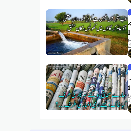
ر
لا
ئے
ی
|
i
یا
کی