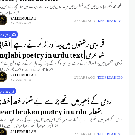
لمحہ لمحہ بکھر رہا ہوں میں جیسے قسطوں میں مر رہا ہوں میں سارے احباب ہیں خفا مجھ سے حق بیا
جو کر رہا ہوں م
SALEEM ULLAH
2 YEARS AGO
KEEP READING
2 YEARS AGO
انقلابی شاعر
قریبی رشتوں میں پیدا دراڑ کرتے رہے | انقلاب
شاعری | inqlabi poetry in urdu text
قریبی رشتوں میں پیدا دراڑ کرتے رہے سیاسی لوگ تھے بہلا کے وار کرتے رہے وطن کے نام 
ہم جا نثار کرتے رہے وہ ہم پہ پھر بھی کہ
SALEEM ULLAH
2 YEARS AGO
KEEP READING
2 YEARS AGO
اردو شاعری
ردی کے ڈھیر میں تھے پڑے بے شمار خط | خط پ
اشعار | heart broken poetry in urdu
ردی کے ڈھیر میں تھے پڑے بے شمار خط میرا بھی اس میں ڈال دیا اب کی بار خط عہدے وفا 
خط انہیں موصول جب ہوا ہونٹوں سےچوما ا
SALEEM ULLAH
2 YEARS AGO
KEEP READING