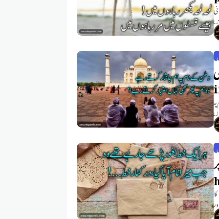
نی
یں
ی
ی
پہ
اں
ر
کا
ور