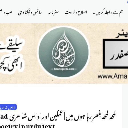
ہم سے رابطہ کریں۔
اصلاح و تربیت
سفر نامہ
سائنس و ٹیکنالوجی
طب و ص
اداس شاعری
لمحہ لمحہ بکھر رہا ہوں میں | غمگین اور 
oetry in urdu text