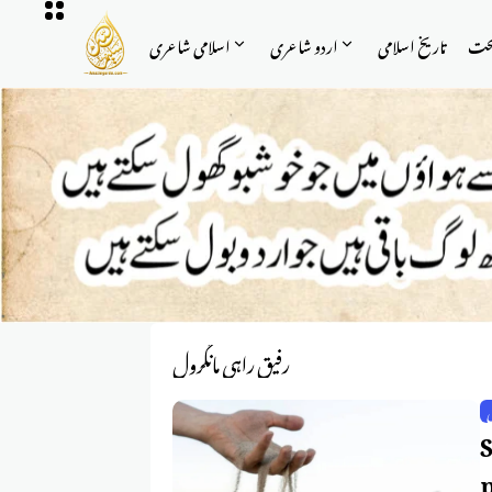
حت
تاریخ اسلامی
اردو شاعری
اسلامی شاعری
رفیق راہی مانگرول
اداس شاعری |Sad
p