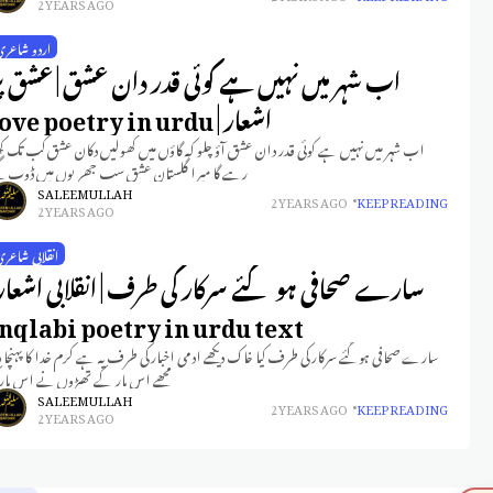
2 YEARS AGO
اردو شاعری
اب شہر میں نہیں ہے کوئی قدر دان عشق | عشق پ
اشعار | love poetry in urdu
اب شہر میں نہیں ہے کوئی قدر دان عشق آؤ چلو کہ گاؤں میں کھولیں دکان عشق کب تک کھ
رہے گا میرا گلستان عشق سب جھریوں میں ڈوب گ
SALEEM ULLAH
2 YEARS AGO
KEEP READING
2 YEARS AGO
انقلابی شاعر
سارے صحافی ہو گئے سرکار کی طرف | انقلابی اشعار 
nqlabi poetry in urdu text
سارے صحافی ہو گئے سرکار کی طرف کیا خاک دیکھے ادمی اخبار کی طرف یہ ہے کرم خدا کا پہنچا د
مجھے اس پار کے تھپڑوں نے اس پار 
SALEEM ULLAH
2 YEARS AGO
KEEP READING
2 YEARS AGO