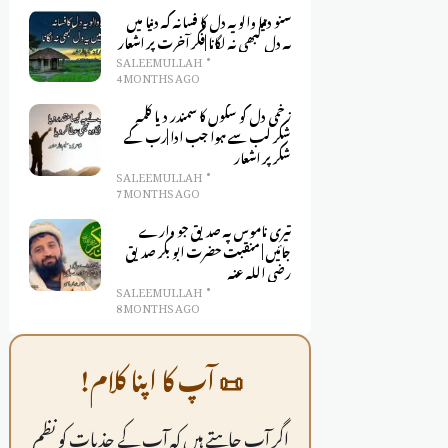
سنو دنیا والو یہ دل کا فسانہ کہ دنیا میں
یہ دل کبھی نہ لگانا |فکر آخرت پر اشعار
SALEEM ULLAH
4 MONTHS AGO
زخمی دل کو سکوں کا سمندر دیا کلمہِ
شکر لب سے ہوا جب ادا |رب کے
شکر پر اشعار
SALEEM ULLAH
7 MONTHS AGO
تیری ناموس پہ صدیق جو وارے
جائیں | منقبت حضرت ابو بکر صدیق
رضی اللہ عنہ
SALEEM ULLAH
8 MONTHS AGO
📜 آپ کا اپنا کلام!
اگر آپ چاہتے ہیں کہ آپ کے جذبات کو نظم