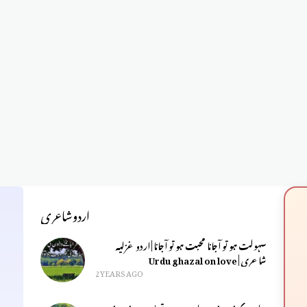
اردوشاعری
سہولت ہو تو آجانا محبت ہو تو آجانا | اردو غزلیہ
شاعری | Urdu ghazal on love
2 YEARS AGO