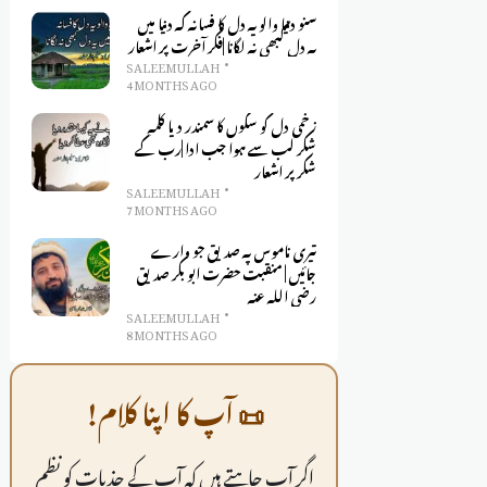
سنو دنیا والو یہ دل کا فسانہ کہ دنیا میں
یہ دل کبھی نہ لگانا |فکر آخرت پر اشعار
SALEEM ULLAH
4 MONTHS AGO
زخمی دل کو سکوں کا سمندر دیا کلمہِ
شکر لب سے ہوا جب ادا |رب کے
شکر پر اشعار
SALEEM ULLAH
7 MONTHS AGO
تیری ناموس پہ صدیق جو وارے
جائیں | منقبت حضرت ابو بکر صدیق
رضی اللہ عنہ
SALEEM ULLAH
8 MONTHS AGO
📜 آپ کا اپنا کلام!
اگر آپ چاہتے ہیں کہ آپ کے جذبات کو نظم