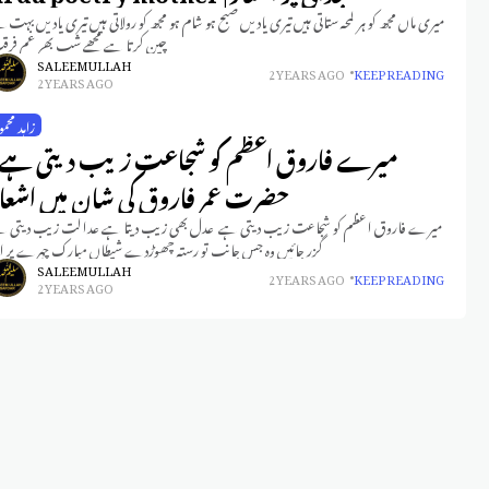
میری ماں مجھ کو ہر لمحہ ستاتی ہیں تیری یادیں صبح ہو شام ہو مجھ کو رولاتی ہیں تیری یادیں بہت 
چین کرتا ہے مجھے شب بھر غمِ فر
SALEEM ULLAH
2 YEARS AGO
KEEP READING
2 YEARS AGO
زاہد محمو
میرے فاروق اعظم کو شجاعت زیب دیتی ہے 
حضرت عمر فاروق کی شان میں اشعا
میرے فاروق اعظم کو شجاعت زیب دیتی ہے عدل بھی زیب دیتا ہے عدالت زیب دیتی ہ
گزر جائیں وہ جس جانب تو رستہ چھوڑدے شیطاں مبارک چہرے پر 
SALEEM ULLAH
2 YEARS AGO
KEEP READING
2 YEARS AGO