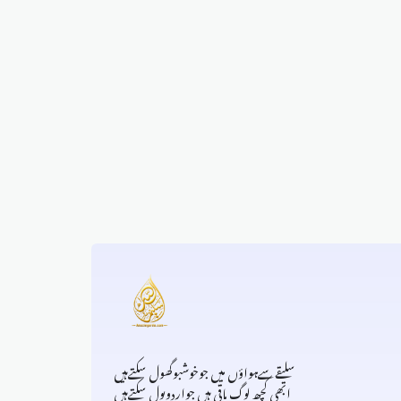
سلیقےسےہواؤں میں جوخوشبوگھول سکتےہیں
ابھی کچھ لوگ باقی ہیں جواردوبول سکتےہیں