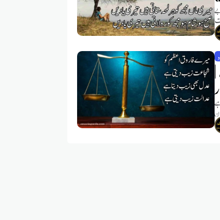
بے
قت
د
|
ر
ے
ان