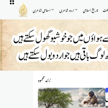
حت
تاریخ اسلامی
اردو شاعری
اسلامی شاعری
زاہد محمود
ی