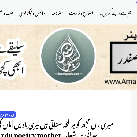
ہم سے رابطہ کریں۔
اصلاح و تربیت
سفر نامہ
سائنس و ٹیکنالوجی
طب و ص
اردو شاعری
میری ماں مجھ کو ہر لمحہ ستاتی ہیں تیری یادیں | ماں ک
جدائی پر اشعار | urdu poetry mother